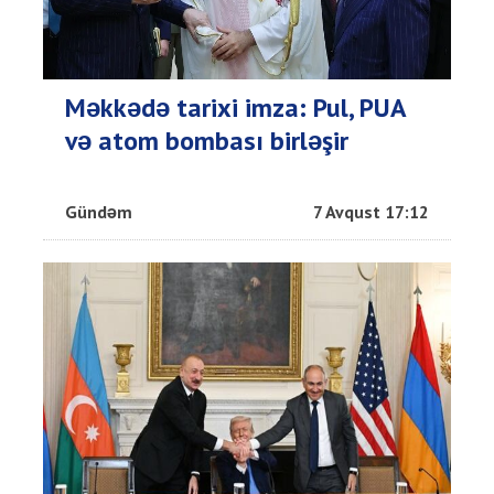
Məkkədə tarixi imza: Pul, PUA
və atom bombası birləşir
Gündəm
7 Avqust 17:12