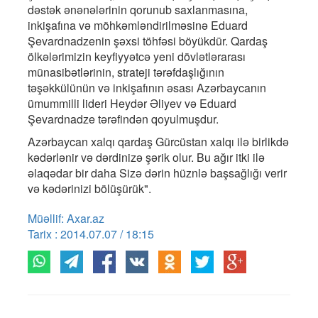
dəstək ənənələrinin qorunub saxlanmasına,
inkişafına və möhkəmləndirilməsinə Eduard
Şevardnadzenin şəxsi töhfəsi böyükdür. Qardaş
ölkələrimizin keyfiyyətcə yeni dövlətlərarası
münasibətlərinin, strateji tərəfdaşlığının
təşəkkülünün və inkişafının əsası Azərbaycanın
ümummilli lideri Heydər Əliyev və Eduard
Şevardnadze tərəfindən qoyulmuşdur.
Azərbaycan xalqı qardaş Gürcüstan xalqı ilə birlikdə
kədərlənir və dərdinizə şərik olur. Bu ağır itki ilə
əlaqədar bir daha Sizə dərin hüznlə başsağlığı verir
və kədərinizi bölüşürük".
Müəllif: Axar.az
Tarix : 2014.07.07 / 18:15