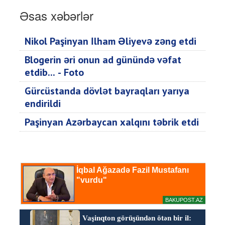
Əsas xəbərlər
Nikol Paşinyan İlham Əliyevə zəng etdi
Blogerin əri onun ad günündə vəfat
etdib... - Foto
Gürcüstanda dövlət bayraqları yarıya
endirildi
Paşinyan Azərbaycan xalqını təbrik etdi