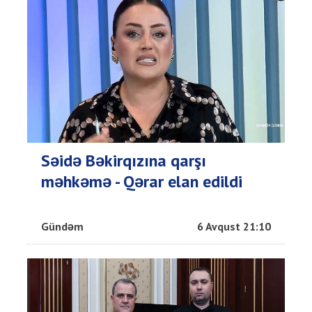
Səidə Bəkirqızına qarşı
məhkəmə - Qərar elan edildi
Gündəm
6 Avqust 21:10