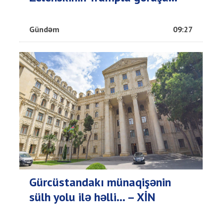
Gündəm
09:27
Gürcüstandakı münaqişənin
sülh yolu ilə həlli... – XİN