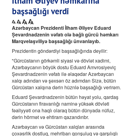
İlham Əliyev həmkarına
başsağlığı verdi
Azərbaycan Prezidenti İlham Əliyev Eduard
Şevardnadzenin vəfatı olə bağlı gürcü həmkarı
Marqvelaşviliyə başsağlığı ünvanlayıb.
Prezidentin göndərdiyi başsağlığında deyilir:
"Gürcüstanın görkəmli siyasi və dövlət xadimi,
Azərbaycanın böyük dostu Eduard Amvrosiyeviç
Şevardnadzenin vəfatı ilə əlaqədar Azərbaycan
xalqı adından və şəxsən öz adımdan Sizə, bütün
Gürcüstan xalqına dərin hüznlə başsağlığı verirəm.
Eduard Şevardnadzenin bütün həyat yolu, qardaş
Gürcüstanın firavanlığı naminə yüksək dövləti
fəaliyyəti ona haqlı olaraq bütün dünyada nüfuz,
dərin hörmət və ehtiram qazandırıbr.
Azərbaycan və Gürcüstan xalqları arasında
çoxəsrlik dostluq, mehriban qonşuluq və qarşılıqlı