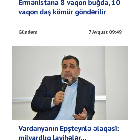
Ermənistana 8 vaqon buğda, 10
vaqon daş kömür göndərilir
Gündəm
7 Avqust 09:49
Vardanyanın Epşteynlə əlaqəsi:
milyardlıq layihələr...