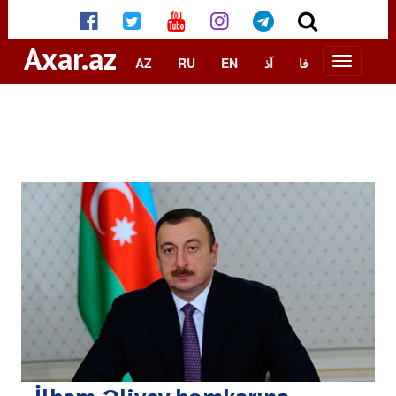
Axar.az
AZ
RU
EN
آذ
فا