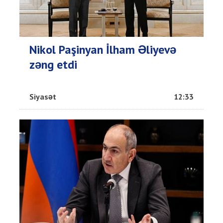
Nikol Paşinyan İlham Əliyevə
zəng etdi
Siyasət
12:33