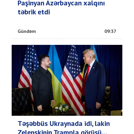
Paşinyan Azərbaycan xalqını
təbrik etdi
Gündəm
09:37
Təşəbbüs Ukraynada idi, lakin
Zelenskinin Trampla görüşü...