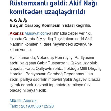
Rüstəmxanlı gəldi: Akif Nağı
komitədən uzaqlaşdırıldı
Bu gün Qarabağ Komitəsinin iclası keçirilib.
Axar.az
Musavat.com
-a istinadla xəbər verir ki,
iclasda Qarabağ Azadlıq Təşkilatının sədri Akif
Nağının komitənin idarə heyətindəki üzvlüyünə
xitam verilib.
Eyni zamanda, Vətəndaş Həmrəyliyi Partiyasının
sədri, xalq şairi Sabir Rüstəmxanlı QK-ya üzv olub.
Deputat Fərəc Quliyevin rəhbəri olduğu Milli Dirçəliş
Hərəkatı Partiyasının Qarabağ Departamentinin
sədri, partiya sədrinin müavini Şakir Ağayev iclasda
iştirak edərək, növbəti toplantıda komitəyə üzv
olacağını bəyan edib.
Müəllif: Axar.az
Tarix : 2019.03.06 / 22:23