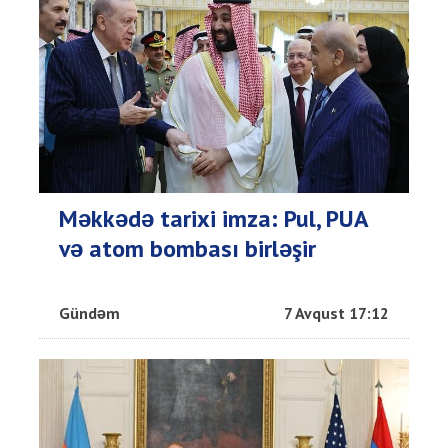
Məkkədə tarixi imza: Pul, PUA
və atom bombası birləşir
Gündəm
7 Avqust 17:12