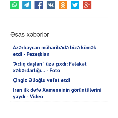
Əsas xəbərlər
Azərbaycan müharibədə bizə kömək
etdi - Pezeşkian
"Aclıq daşları" üzə çıxdı: Fəlakət
xəbərdarlığı... - Foto
Çingiz Əlioğlu vəfat etdi
İran ilk dəfə Xameneinin görüntülərini
yaydı - Video