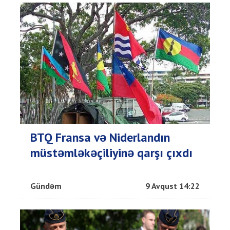
BTQ Fransa və Niderlandın
müstəmləkəçiliyinə qarşı çıxdı
Gündəm
9 Avqust 14:22