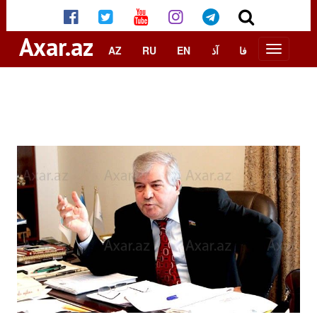
Axar.az
AZ
RU
EN
آذ
فا