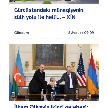
Gürcüstandakı münaqişənin
sülh yolu ilə həlli... – XİN
Gündəm
8 Avqust 09:09
İlham Əliyevin ikinci qələbəsi: