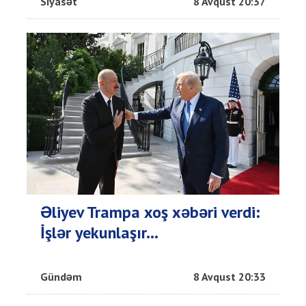
Siyasət
8 Avqust 20:37
Əliyev Trampa xoş xəbəri verdi:
İşlər yekunlaşır...
Gündəm
8 Avqust 20:33