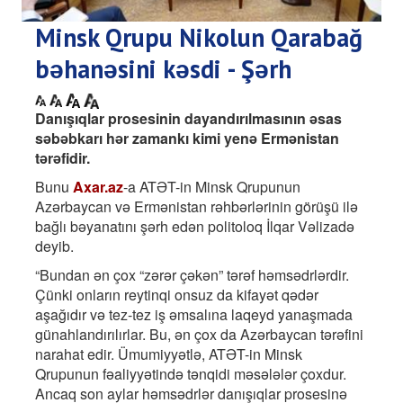
Minsk Qrupu Nikolun Qarabağ
bəhanəsini kəsdi - Şərh
Danışıqlar prosesinin dayandırılmasının əsas
səbəbkarı hər zamankı kimi yenə Ermənistan
tərəfidir.
Bunu
Axar.az
-a ATƏT-in Minsk Qrupunun
Azərbaycan və Ermənistan rəhbərlərinin görüşü ilə
bağlı bəyanatını şərh edən politoloq İlqar Vəlizadə
deyib.
“Bundan ən çox “zərər çəkən” tərəf həmsədrlərdir.
Çünki onların reytinqi onsuz da kifayət qədər
aşağıdır və tez-tez iş əmsalına laqeyd yanaşmada
günahlandırılırlar. Bu, ən çox da Azərbaycan tərəfini
narahat edir. Ümumiyyətlə, ATƏT-in Minsk
Qrupunun fəaliyyətində tənqidi məsələlər çoxdur.
Ancaq son aylar həmsədrlər danışıqlar prosesinə