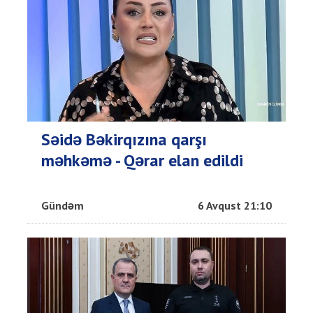
Səidə Bəkirqızına qarşı
məhkəmə - Qərar elan edildi
Gündəm
6 Avqust 21:10