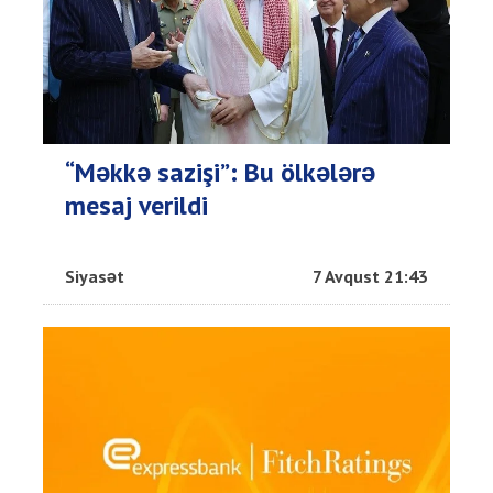
“Məkkə sazişi”: Bu ölkələrə
mesaj verildi
Siyasət
7 Avqust 21:43