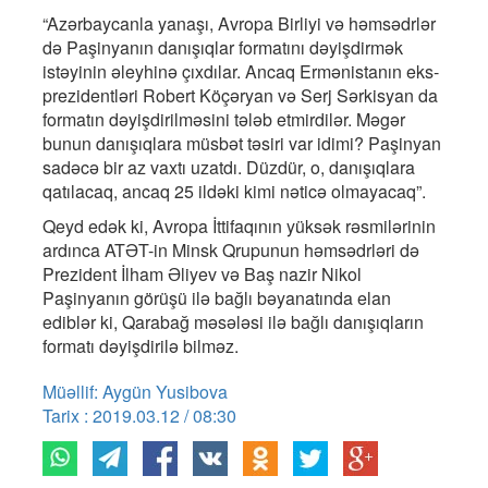
“Azərbaycanla yanaşı, Avropa Birliyi və həmsədrlər
də Paşinyanın danışıqlar formatını dəyişdirmək
istəyinin əleyhinə çıxdılar. Ancaq Ermənistanın eks-
prezidentləri Robert Köçəryan və Serj Sərkisyan da
formatın dəyişdirilməsini tələb etmirdilər. Məgər
bunun danışıqlara müsbət təsiri var idimi? Paşinyan
sadəcə bir az vaxtı uzatdı. Düzdür, o, danışıqlara
qatılacaq, ancaq 25 ildəki kimi nəticə olmayacaq”.
Qeyd edək ki, Avropa İttifaqının yüksək rəsmilərinin
ardınca ATƏT-in Minsk Qrupunun həmsədrləri də
Prezident İlham Əliyev və Baş nazir Nikol
Paşinyanın görüşü ilə bağlı bəyanatında elan
ediblər ki, Qarabağ məsələsi ilə bağlı danışıqların
formatı dəyişdirilə bilməz.
Müəllif: Aygün Yusibova
Tarix : 2019.03.12 / 08:30