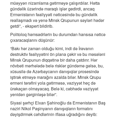
müəyyən nizamlama gətirməyə çalışırdılar. Hətta
gündəlik üzərində maraqlı işlər gedirdi, ancaq
Ermənistanın fəaliyyəti nəticəsində bu gündəlik
reallaşmadı və yenə Minsk Qrupunun səyləri hədər
getdi”, - ekspert bildirib.
Politoloq həmsədrlərin bu durumdan hansısa nəticə
çıxaracaqlarını düşünür:
“Bakı hər zaman olduğu kimi, indi də İrəvanın
destruktiv fəaliyyətini ön plana çəkir və bu məsələni
Minsk Qrupunun diqqətinə bir daha çatdırır. Hər
növbəti mərhələdə belə risklər gündəmə gəlsə, bu,
xüsusilə də Azərbaycanın danışıqlar prosesində
iştirak etməyə marağını azalda bilər. Minsk Qrupu
erməni tərəfini yola gətirməsə, vəziyyət heç də
ürəkaçan olmayacaq. Belə ki, cəbhədə vəziyyət
yenidən gərginləşə bilər”.
Siyasi şərhçi Elxan Şahinoğlu da Ermənistanın Baş
naziri Nikol Paşinyanın danışıqların formatını
dəyişdirmək cəhdlərinin iflasa uğradığını deyib: