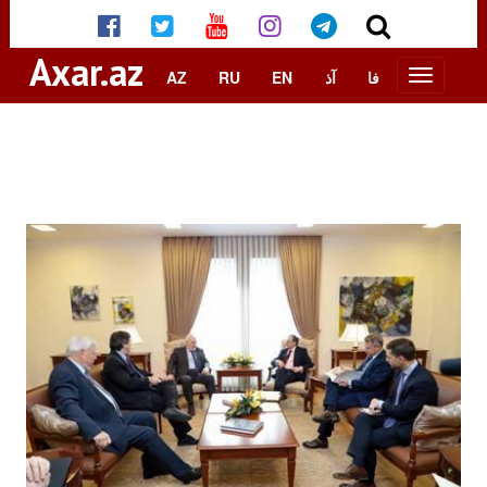
Axar.az
AZ
RU
EN
آذ
فا