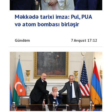
Məkkədə tarixi imza: Pul, PUA
və atom bombası birləşir
Gündəm
7 Avqust 17:12