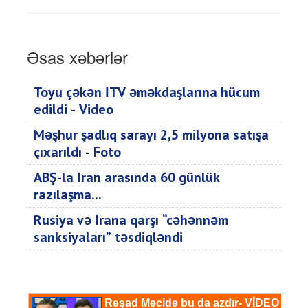
Əsas xəbərlər
Toyu çəkən İTV əməkdaşlarına hücum
edildi - Video
Məşhur şadlıq sarayı 2,5 milyona satışa
çıxarıldı - Foto
ABŞ-la İran arasında 60 günlük
razılaşma...
Rusiya və İrana qarşı “cəhənnəm
sanksiyaları” təsdiqləndi