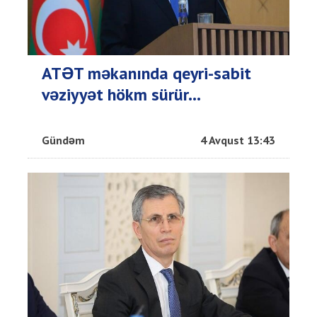
ATƏT məkanında qeyri-sabit
vəziyyət hökm sürür...
Gündəm
4 Avqust 13:43