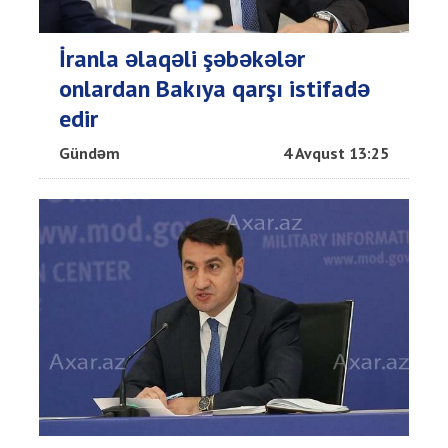
İranla əlaqəli şəbəkələr
onlardan Bakıya qarşı istifadə
edir
Gündəm
4 Avqust 13:25