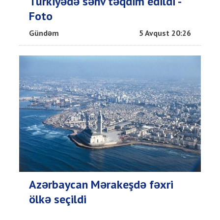
Türkiyədə səhv təqdim edildi -
Foto
Gündəm
5 Avqust 20:26
Azərbaycan Mərakeşdə fəxri
ölkə seçildi