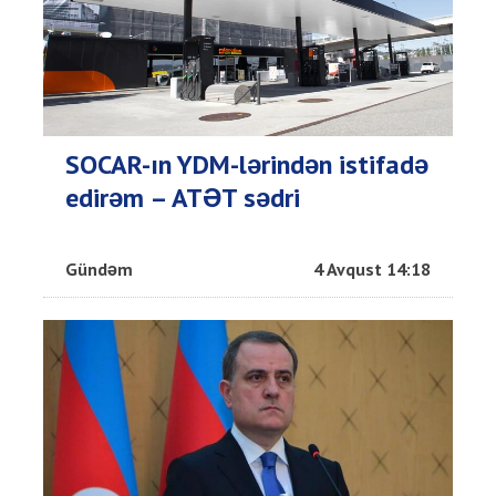
SOCAR-ın YDM-lərindən istifadə
edirəm – ATƏT sədri
Gündəm
4 Avqust 14:18