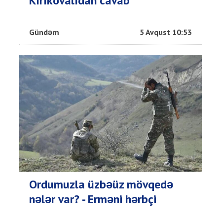
Kırıkovalıdan cavab
Gündəm
5 Avqust 10:53
Ordumuzla üzbəüz mövqedə
nələr var? - Erməni hərbçi