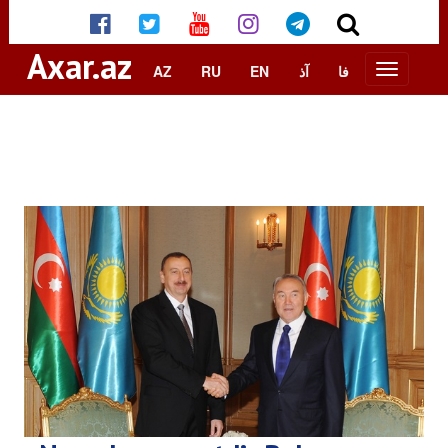
Axar.az
AZ
RU
EN
آذ
فا