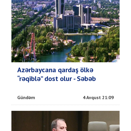
Azərbaycana qardaş ölkə
“rəqiblə” dost olur - Səbəb
Gündəm
4 Avqust 21:09