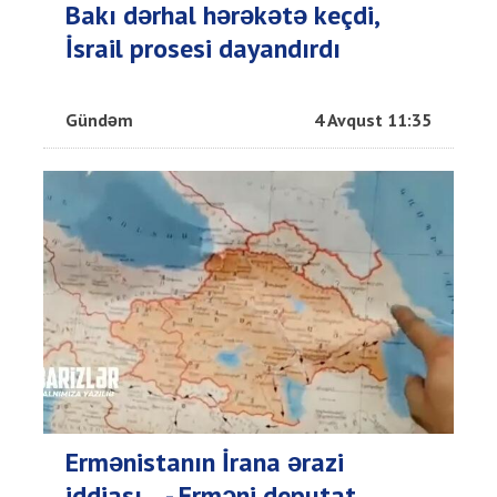
Bakı dərhal hərəkətə keçdi,
İsrail prosesi dayandırdı
Gündəm
4 Avqust 11:35
Ermənistanın İrana ərazi
iddiası... - Erməni deputat