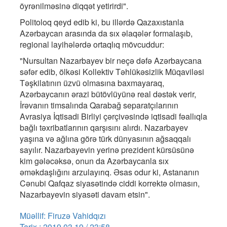
öyrənilməsinə diqqət yetirirdi".
Politoloq qeyd edib ki, bu illərdə Qazaxıstanla
Azərbaycan arasında da sıx əlaqələr formalaşıb,
regional layihələrdə ortaqlıq mövcuddur:
"Nursultan Nazarbayev bir neçə dəfə Azərbaycana
səfər edib, ölkəsi Kollektiv Təhlükəsizlik Müqaviləsi
Təşkilatının üzvü olmasına baxmayaraq,
Azərbaycanın ərazi bütövlüyünə real dəstək verir,
İrəvanın timsalında Qarabağ separatçılarının
Avrasiya İqtisadi Birliyi çərçivəsində iqtisadi fəallıqla
bağlı təxribatlarının qarşısını alırdı. Nazarbayev
yaşına və ağlına görə türk dünyasının ağsaqqalı
sayılır. Nazarbayevin yerinə prezident kürsüsünə
kim gələcəksə, onun da Azərbaycanla sıx
əməkdaşlığını arzulayırıq. Əsas odur ki, Astananın
Cənubi Qafqaz siyasətində ciddi korrektə olmasın,
Nazarbayevin siyasəti davam etsin".
Müəllif: Firuzə Vahidqızı
Tarix : 2019.03.19 / 23:58