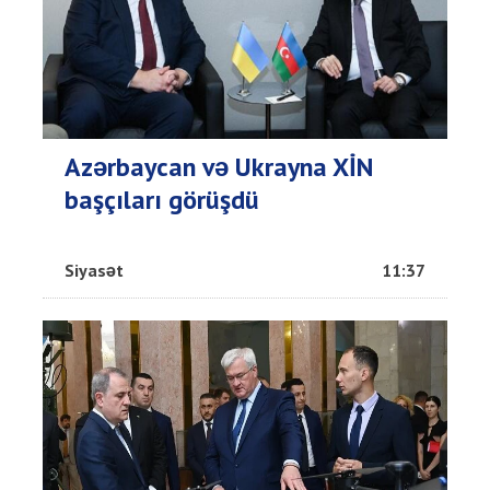
Azərbaycan və Ukrayna XİN
başçıları görüşdü
Siyasət
11:37