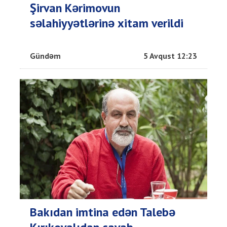
Şirvan Kərimovun
səlahiyyətlərinə xitam verildi
Gündəm
5 Avqust 12:23
Bakıdan imtina edən Talebə