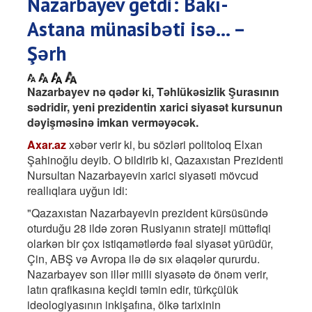
Nazarbayev getdi: Bakı-
Astana münasibəti isə... –
Şərh
Nazarbayev nə qədər ki, Təhlükəsizlik Şurasının
sədridir, yeni prezidentin xarici siyasət kursunun
dəyişməsinə imkan verməyəcək.
Axar.az
xəbər verir ki, bu sözləri politoloq Elxan
Şahinoğlu deyib. O bildirib ki, Qazaxıstan Prezidenti
Nursultan Nazarbayevin xarici siyasəti mövcud
reallıqlara uyğun idi:
"Qazaxıstan Nazarbayevin prezident kürsüsündə
oturduğu 28 ildə zorən Rusiyanın strateji müttəfiqi
olarkən bir çox istiqamətlərdə fəal siyasət yürüdür,
Çin, ABŞ və Avropa ilə də sıx əlaqələr qururdu.
Nazarbayev son illər milli siyasətə də önəm verir,
latın qrafikasına keçidi təmin edir, türkçülük
ideologiyasının inkişafına, ölkə tarixinin