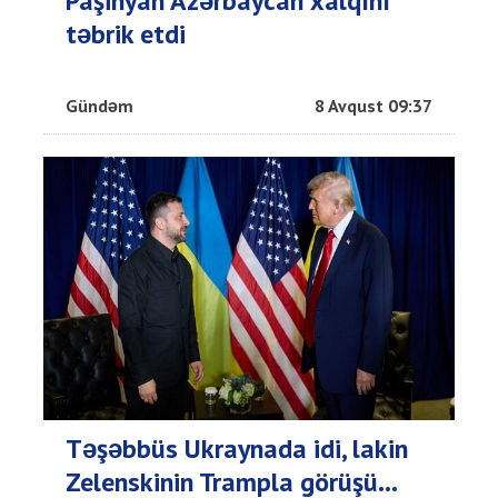
Paşinyan Azərbaycan xalqını
təbrik etdi
Gündəm
8 Avqust 09:37
Təşəbbüs Ukraynada idi, lakin
Zelenskinin Trampla görüşü...