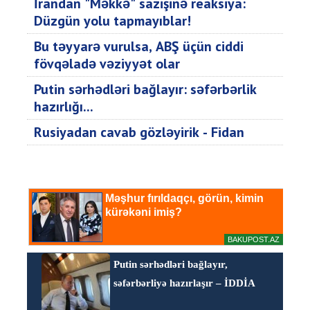
İrandan "Məkkə" sazişinə reaksiya:
Düzgün yolu tapmayıblar!
Bu təyyarə vurulsa, ABŞ üçün ciddi
fövqəladə vəziyyət olar
Putin sərhədləri bağlayır: səfərbərlik
hazırlığı...
Rusiyadan cavab gözləyirik - Fidan