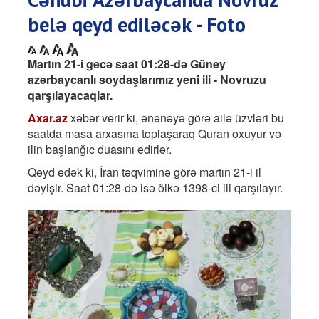
belə qeyd ediləcək - Foto
Martın 21-i gecə saat 01:28-də Güney
azərbaycanlı soydaşlarımız yeni ili - Novruzu
qarşılayacaqlar.
Axar.az
xəbər verir ki, ənənəyə görə ailə üzvləri bu
saatda masa arxasına toplaşaraq Quran oxuyur və
ilin başlanğıc duasını edirlər.
Qeyd edək ki, İran təqviminə görə martın 21-i il
dəyişir. Saat 01:28-də isə ölkə 1398-ci ili qarşılayır.