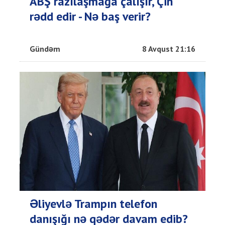
ABŞ razılaşmağa çalışır, Çin
rədd edir - Nə baş verir?
Gündəm
8 Avqust 21:16
Əliyevlə Trampın telefon
danışığı nə qədər davam edib?