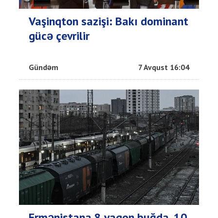
Vaşinqton sazişi: Bakı dominant
gücə çevrilir
Gündəm
7 Avqust 16:04
Ermənistana 8 vaqon buğda, 10