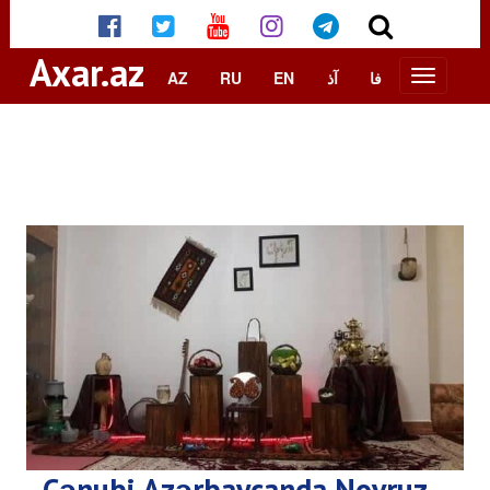
Axar.az
AZ
RU
EN
آذ
فا
Cənubi Azərbaycanda Novruz