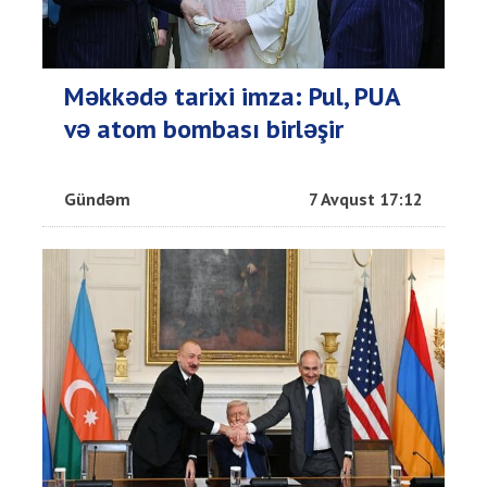
Məkkədə tarixi imza: Pul, PUA
və atom bombası birləşir
Gündəm
7 Avqust 17:12