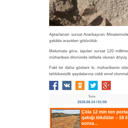
Aşkarlanan sursat Azərbaycan Minatəmizlə
şəkildə ərazidən götürülüb.
Məlumata görə, tapılan sursat 120 millimetr
müharibəsi dövründə istifadə olunan döyüş 
Fakt bir daha göstərir ki, müharibənin izl
təhlükəsizlik qaydalarına ciddi əməl olunmal
Tarix
2026.06.14 / 01:00