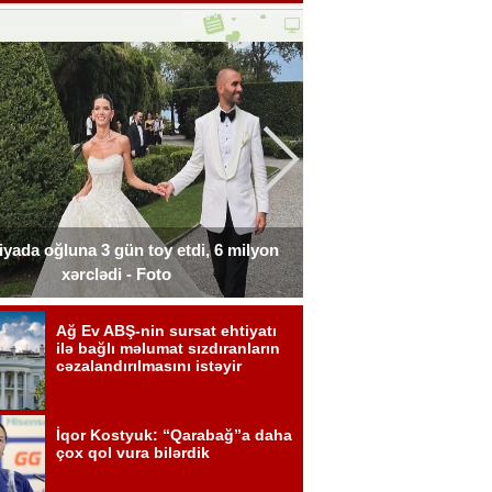
liyada oğluna 3 gün toy etdi, 6 milyon
Xərçəngdən əziyyət çə
xərclədi - Foto
payla