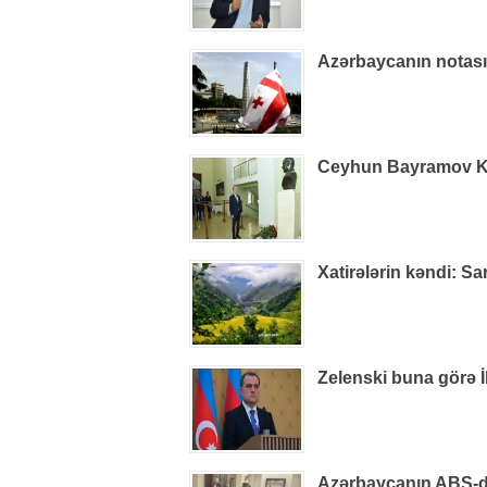
Azərbaycanın notas
Ceyhun Bayramov Kiye
Xatirələrin kəndi: S
Zelenski buna görə İ
Azərbaycanın ABŞ-dak