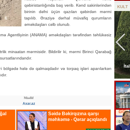
qəbiristanlığında baş verib. Kənd sakinlərindən
KULT
birinin dəfni üçün qazılan qəbirdən mərmi
tapılıb. Əraziyə dərhal müvafiq qurumların
əməkdaşları cəlb olunub.
mə Agentliyinin (ANAMA) əməkdaşları tərəfindən təhlükəsiz
lik minaatan mərmisidir. Bildirilir ki, mərmi Birinci Qarabağ
sursatlarındandır.
Elçinin Fəxri xiyabandakı qəbirüstü abidəsi -
İta
əri bölgədə hələ də qalmaqdadır və torpaq işləri aparılarkən
Foto
ıdır.
Müəllif
Axar.az