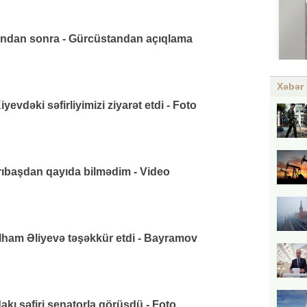
ından sonra - Gürcüstandan açıqlama
Xəbər 
vdəki səfirliyimizi ziyarət etdi - Foto
arıbaşdan qayıda bilmədim - Video
lham Əliyevə təşəkkür etdi - Bayramov
ı səfiri senatorla görüşdü - Foto