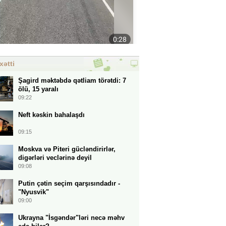
xətti
Şagird məktəbdə qətliam törətdi: 7
ölü, 15 yaralı
09:22
Neft kəskin bahalaşdı
09:15
Moskva və Piteri gücləndirirlər,
digərləri veclərinə deyil
09:08
Putin çətin seçim qarşısındadır -
"Nyusvik"
09:00
Ukrayna "İsgəndər"ləri necə məhv