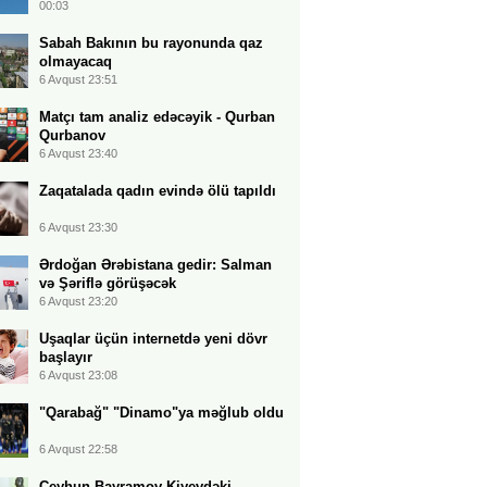
00:03
Sabah Bakının bu rayonunda qaz
olmayacaq
6 Avqust 23:51
Matçı tam analiz edəcəyik - Qurban
Qurbanov
6 Avqust 23:40
Zaqatalada qadın evində ölü tapıldı
6 Avqust 23:30
Ərdoğan Ərəbistana gedir: Salman
və Şəriflə görüşəcək
6 Avqust 23:20
Uşaqlar üçün internetdə yeni dövr
başlayır
6 Avqust 23:08
"Qarabağ" "Dinamo"ya məğlub oldu
6 Avqust 22:58
Ceyhun Bayramov Kiyevdəki