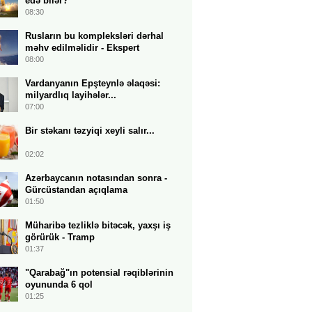
edə bilər?
08:30
Rusların bu kompleksləri dərhal
məhv edilməlidir - Ekspert
08:00
Vardanyanın Epşteynlə əlaqəsi:
milyardlıq layihələr...
07:00
Bir stəkanı təzyiqi xeyli salır...
02:02
Azərbaycanın notasından sonra -
Gürcüstandan açıqlama
01:50
Müharibə tezliklə bitəcək, yaxşı iş
görürük - Tramp
01:37
"Qarabağ"ın potensial rəqiblərinin
oyununda 6 qol
01:25