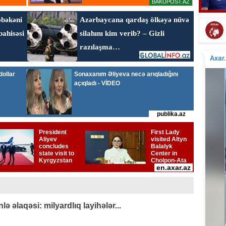
Elçinin Fəxri xiyabandakı qəbirüstü abidəsi -
İta
Foto
 əlaqəsi: milyardlıq layihələr...