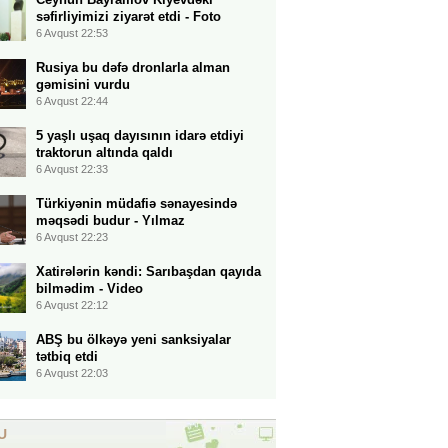
səfirliyimizi ziyarət etdi - Foto
6 Avqust 22:53
Rusiya bu dəfə dronlarla alman
gəmisini vurdu
6 Avqust 22:44
5 yaşlı uşaq dayısının idarə etdiyi
traktorun altında qaldı
6 Avqust 22:33
Türkiyənin müdafiə sənayesində
məqsədi budur - Yılmaz
6 Avqust 22:23
Xatirələrin kəndi: Sarıbaşdan qayıda
bilmədim - Video
6 Avqust 22:12
ABŞ bu ölkəyə yeni sanksiyalar
tətbiq etdi
6 Avqust 22:03
U