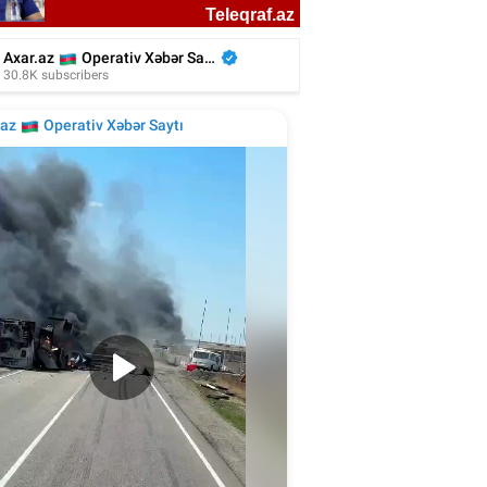
liyada oğluna 3 gün toy etdi, 6 milyon
xərclədi - Foto