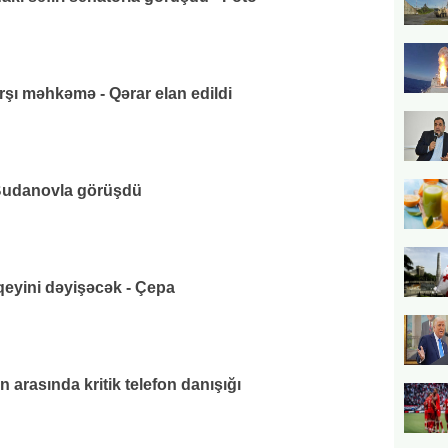
rşı məhkəmə - Qərar elan edildi
udanovla görüşdü
eyini dəyişəcək - Çepa
 arasında kritik telefon danışığı