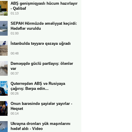
ABŞ genişmiqyaslı hücum hazırlayır
- Qalibaf
01:13
SEPAH Hörmüzdə əməliyyat keçirdi:
Hədəflər vuruldu
01:00
İstanbulda təyyarə qəzaya uğradı
00:48
Dəməşqdə güclü partlayış: ölənlər
var
00:37
Quterreşdən ABŞ və Rusiyaya
çağırış: Bərpa edin...
00:26
Onun barəsində şayiələr yayırlar -
Heqset
00:14
Ukrayna dronları yük maşınlarını
hədəf aldı - Video