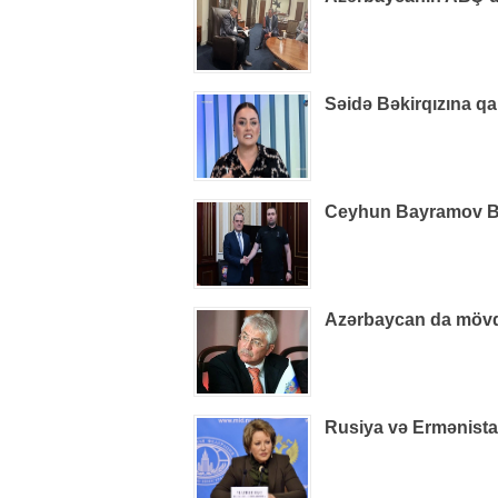
Səidə Bəkirqızına qa
Ceyhun Bayramov B
Azərbaycan da mövq
Rusiya və Ermənistan