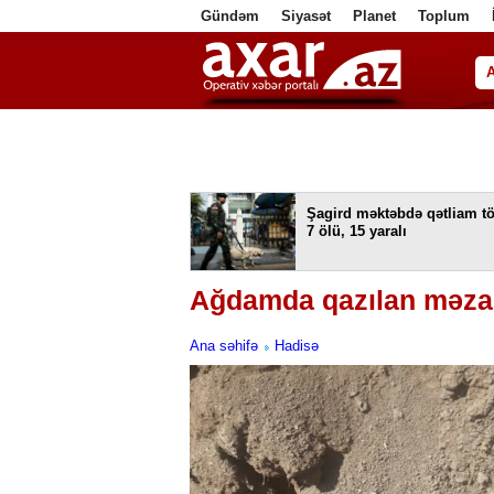
Gündəm
Siyasət
Planet
Toplum
ا
Şagird məktəbdə qətliam tö
7 ölü, 15 yaralı
Ağdamda qazılan məzard
Ana səhifə
Hadisə