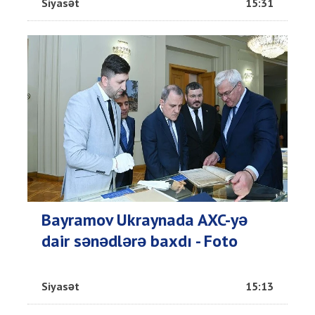
Siyasət
15:31
Bayramov Ukraynada AXC-yə
dair sənədlərə baxdı - Foto
Siyasət
15:13