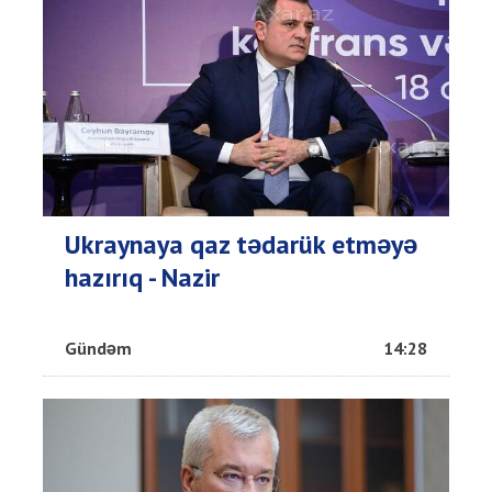
Ukraynaya qaz tədarük etməyə
hazırıq - Nazir
Gündəm
14:28