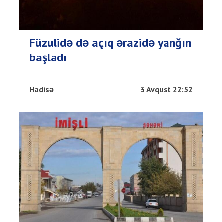
Füzulidə də açıq ərazidə yanğın
başladı
Hadisə
3 Avqust 22:52