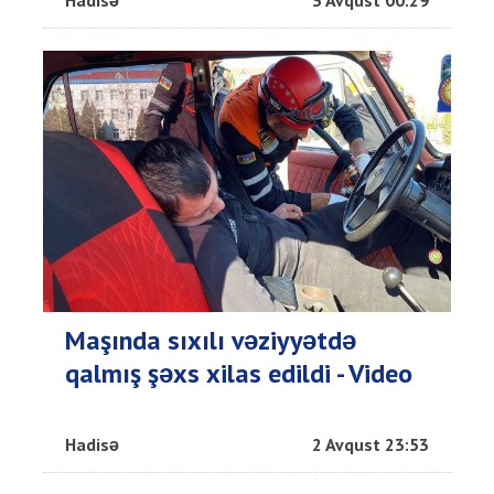
Hadisə
3 Avqust 00:29
Maşında sıxılı vəziyyətdə
qalmış şəxs xilas edildi - Video
Hadisə
2 Avqust 23:53