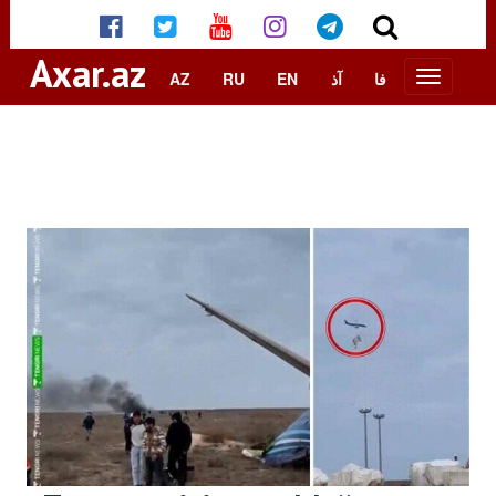
Axar.az
AZ
RU
EN
آذ
فا