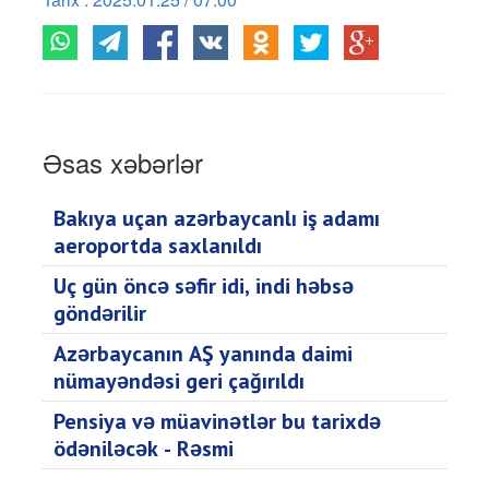
Əsas xəbərlər
Bakıya uçan azərbaycanlı iş adamı
aeroportda saxlanıldı
Üç gün öncə səfir idi, indi həbsə
göndərilir
Azərbaycanın AŞ yanında daimi
nümayəndəsi geri çağırıldı
Pensiya və müavinətlər bu tarixdə
ödəniləcək - Rəsmi