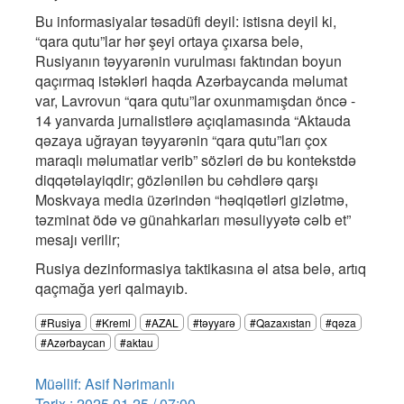
Bu informasiyalar təsadüfi deyil: istisna deyil ki,
“qara qutu”lar hər şeyi ortaya çıxarsa belə,
Rusiyanın təyyarənin vurulması faktından boyun
qaçırmaq istəkləri haqda Azərbaycanda məlumat
var, Lavrovun “qara qutu”lar oxunmamışdan öncə -
14 yanvarda jurnalistlərə açıqlamasında “Aktauda
qəzaya uğrayan təyyarənin “qara qutu”ları çox
maraqlı məlumatlar verib” sözləri də bu kontekstdə
diqqətəlayiqdir; gözlənilən bu cəhdlərə qarşı
Moskvaya media üzərindən “həqiqətləri gizlətmə,
təzminat ödə və günahkarları məsuliyyətə cəlb et”
mesajı verilir;
Rusiya dezinformasiya taktikasına əl atsa belə, artıq
qaçmağa yeri qalmayıb.
#Rusiya
#Kreml
#AZAL
#təyyarə
#Qazaxıstan
#qəza
#Azərbaycan
#aktau
Müəllif: Asif Nərimanlı
Tarix : 2025.01.25 / 07:00