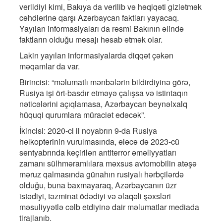
verildiyi kimi, Bakıya da verilib və həqiqəti gizlətmək
cəhdlərinə qarşı Azərbaycan faktları yayacaq.
Yayılan informasiyaları da rəsmi Bakının əlində
faktların olduğu mesajı hesab etmək olar.
Lakin yayılan informasiyalarda diqqət çəkən
məqamlar da var.
Birincisi: “məlumatlı mənbələrin bildirdiyinə görə,
Rusiya işi ört-basdır etməyə çalışsa və istintaqın
nəticələrini açıqlamasa, Azərbaycan beynəlxalq
hüquqi qurumlara müraciət edəcək”.
İkincisi: 2020-ci il noyabrın 9-da Rusiya
helkopterinin vurulmasında, eləcə də 2023-cü
sentyabrında keçirilən antiterror əməliyyatları
zamanı sülhməramlılara məxsus avtomobilin atəşə
məruz qalmasında günahın rusiyalı hərbçilərdə
olduğu, buna baxmayaraq, Azərbaycanın üzr
istədiyi, təzminat ödədiyi və əlaqəli şəxsləri
məsuliyyətlə cəlb etdiyinə dair məlumatlar mediada
tirajlanıb.