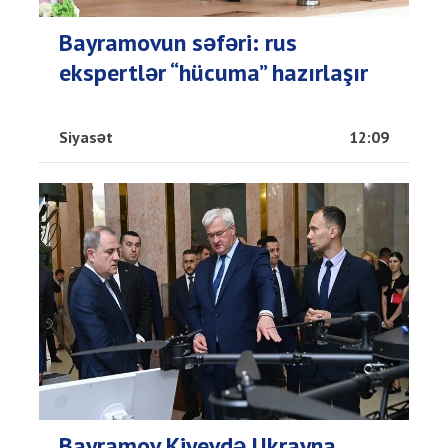
Bayramovun səfəri: rus
ekspertlər “hücuma” hazırlaşır
Siyasət
12:09
Bayramov Kiyevdə Ukrayna