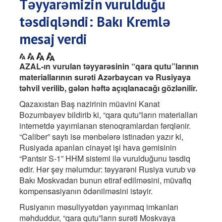
Təyyarəmizin vurulduğu
təsdiqləndi: Bakı Kremlə
mesaj verdi
AZAL-ın vurulan təyyarəsinin “qara qutu”larının
materiallarının surəti Azərbaycan və Rusiyaya
təhvil verilib, gələn həftə açıqlanacağı gözlənilir.
Qazaxıstan Baş nazirinin müavini Kanat
Bozumbayev bildirib ki, “qara qutu”ların materialları
internetdə yayımlanan stenoqramlardan fərqlənir.
“Caliber” saytı isə mənbələrə istinadən yazır ki,
Rusiyada aparılan cinayət işi hava gəmisinin
“Pantsir S-1” HHM sistemi ilə vurulduğunu təsdiq
edir. Hər şey məlumdur: təyyarəni Rusiya vurub və
Bakı Moskvadan bunun etiraf edilməsini, müvafiq
kompensasiyanın ödənilməsini istəyir.
Rusiyanın məsuliyyətdən yayınmaq imkanları
məhduddur, “qara qutu”ların surəti Moskvaya