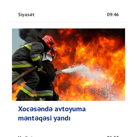
Siyasət
09:46
Xocəsəndə avtoyuma
məntəqəsi yandı