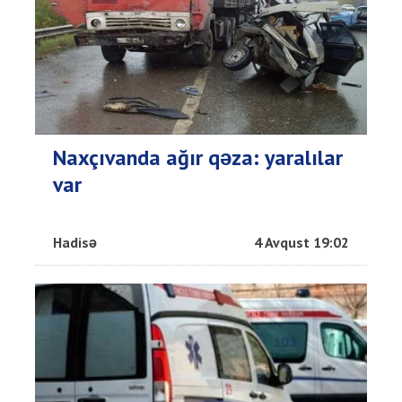
Naxçıvanda ağır qəza: yaralılar
var
Hadisə
4 Avqust 19:02