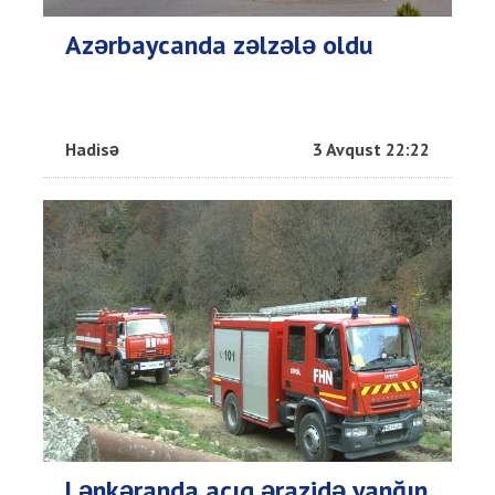
Azərbaycanda zəlzələ oldu
Hadisə
3 Avqust 22:22
Lənkəranda açıq ərazidə yanğın