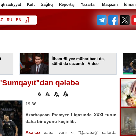
İqtisadiyyat
Kult
Sağlıq
Reportaj
Yazarlar
Maqazin
İdman
آذ
AZ
RU
EN
ف
t
İlham Əliyev müharibəni də,
sülhü də qazandı - Video
"Sumqayıt"dan qələbə
19:36
Azərbaycan Premyer Liqasında XXXI turun
daha bir oyunu keçirilib.
Axar.az
xəbər verir ki, "Qarabağ" səfərdə