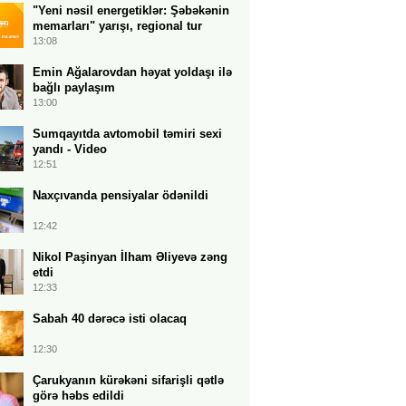
"Yeni nəsil energetiklər: Şəbəkənin
memarları" yarışı, regional tur
13:08
Emin Ağalarovdan həyat yoldaşı ilə
bağlı paylaşım
13:00
Sumqayıtda avtomobil təmiri sexi
yandı - Video
12:51
Naxçıvanda pensiyalar ödənildi
12:42
Nikol Paşinyan İlham Əliyevə zəng
etdi
12:33
Sabah 40 dərəcə isti olacaq
12:30
Çarukyanın kürəkəni sifarişli qətlə
görə həbs edildi