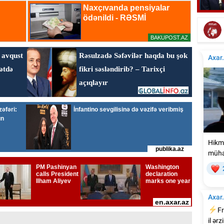
Emi
Elşad Xosenin ölüm xəbəri yayıldı