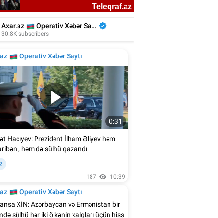
n Ağalarovdan həyat yoldaşı ilə bağlı
paylaşım