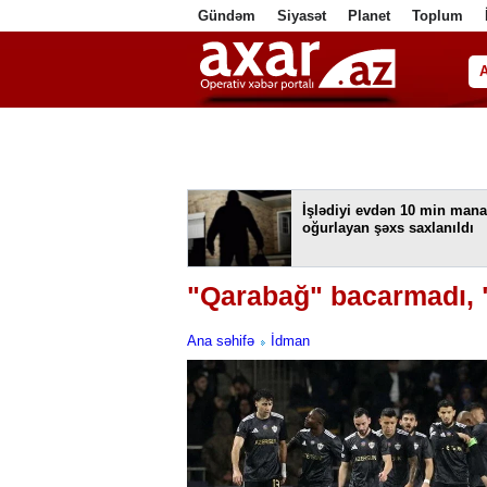
Gündəm
Siyasət
Planet
Toplum
ا
İşlədiyi evdən 10 min mana
oğurlayan şəxs saxlanıldı
"Qarabağ" bacarmadı, 
Ana səhifə
İdman