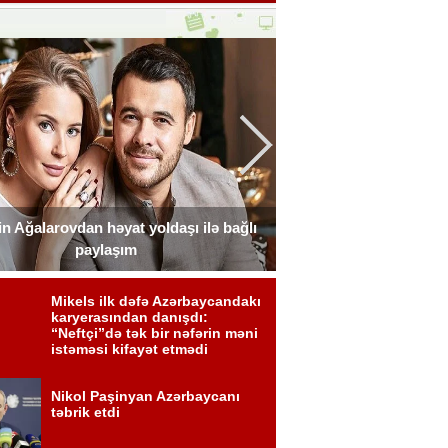
n Ağalarovdan həyat yoldaşı ilə bağlı
Blogerin əri onun ad g
paylaşım
Fot