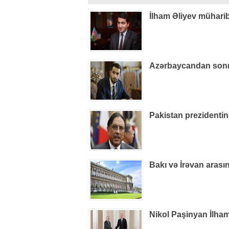
İlham Əliyev müharib
Azərbaycandan sonra
Pakistan prezidenti
Bakı və İrəvan arasın
Nikol Paşinyan İlham