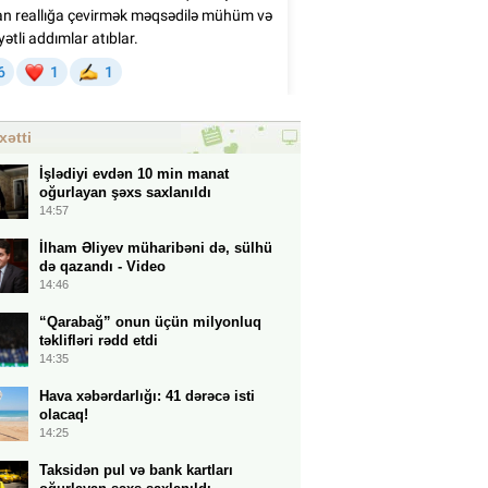
xətti
İşlədiyi evdən 10 min manat
oğurlayan şəxs saxlanıldı
14:57
İlham Əliyev müharibəni də, sülhü
də qazandı - Video
14:46
“Qarabağ” onun üçün milyonluq
təklifləri rədd etdi
14:35
Hava xəbərdarlığı: 41 dərəcə isti
olacaq!
14:25
Taksidən pul və bank kartları