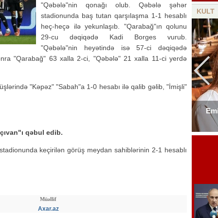
"Qəbələ"nin qonağı olub. Qəbələ şəhər
KULT
stadionunda baş tutan qarşılaşma 1-1 hesablı
heç-heçə ilə yekunlaşıb. "Qarabağ"ın qolunu
29-cu dəqiqədə Kadi Borges vurub.
"Qəbələ"nin heyətində isə 57-ci dəqiqədə
nra "Qarabağ" 63 xalla 2-ci, "Qəbələ" 21 xalla 11-ci yerdə
şlərində "Kəpəz" "Sabah"a 1-0 hesabı ilə qalib gəlib, "İmişli"
Emi
Elşad Xosenin ölüm xəbəri yayıldı
ıvan"ı qəbul edib.
adionunda keçirilən görüş meydan sahiblərinin 2-1 hesablı
Müəllif
Axar.az