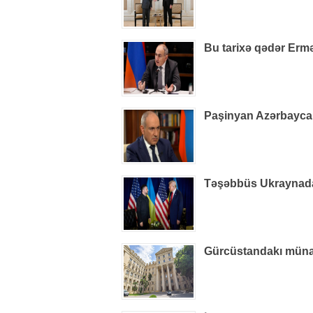
Bu tarixə qədər Ermə
Paşinyan Azərbaycan 
Təşəbbüs Ukraynada i
Gürcüstandakı münaqiş