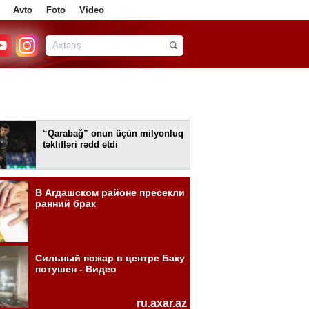
Avto
Foto
Video
“Qarabağ” onun üçün milyonluq
təklifləri rədd etdi