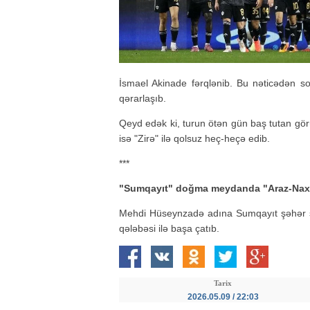
İsmael Akinade fərqlənib. Bu nəticədən so
qərarlaşıb.
Qeyd edək ki, turun ötən gün baş tutan görü
isə "Zirə" ilə qolsuz heç-heçə edib.
***
"Sumqayıt" doğma meydanda "Araz-Naxç
Mehdi Hüseynzadə adına Sumqayıt şəhər st
qələbəsi ilə başa çatıb.
Tarix
2026.05.09 / 22:03