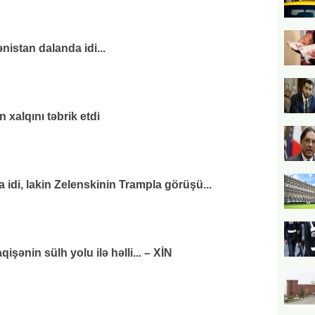
nistan dalanda idi...
xalqını təbrik etdi
di, lakin Zelenskinin Trampla görüşü...
ənin sülh yolu ilə həlli... – XİN