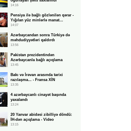
oğurlayan şəxs saxlanıldı
14:16
Pensiya ilə bağlı gözlənilən qərar -
Yığılan yüz minlərlə manat…
14:07
Azərbaycandan sonra Türkiyə də
məhdudiyyətləri qaldırdı
13:56
Pakistan prezidentindən
Azərbaycanla bağlı açıqlama
13:45
Bakı və İrəvan arasında tarixi
razılaşma... - Fransa XİN
13:35
4 azərbaycanlı cinayət başında
yaxalandı
13:24
20 Yanvar abidəsi zibilliyə döndü:
İH-dən açıqlama - Video
13:15