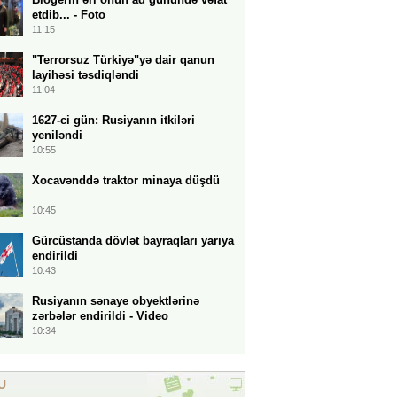
etdib... - Foto
11:15
"Terrorsuz Türkiyə"yə dair qanun
layihəsi təsdiqləndi
11:04
1627-ci gün: Rusiyanın itkiləri
yeniləndi
10:55
Xocavənddə traktor minaya düşdü
10:45
Gürcüstanda dövlət bayraqları yarıya
endirildi
10:43
Rusiyanın sənaye obyektlərinə
zərbələr endirildi - Video
10:34
U