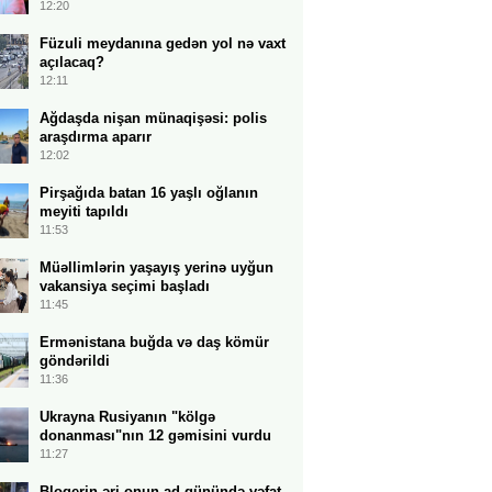
12:20
Füzuli meydanına gedən yol nə vaxt
açılacaq?
12:11
Ağdaşda nişan münaqişəsi: polis
araşdırma aparır
12:02
Pirşağıda batan 16 yaşlı oğlanın
meyiti tapıldı
11:53
Müəllimlərin yaşayış yerinə uyğun
vakansiya seçimi başladı
11:45
Ermənistana buğda və daş kömür
göndərildi
11:36
Ukrayna Rusiyanın "kölgə
donanması"nın 12 gəmisini vurdu
11:27
Blogerin əri onun ad günündə vəfat