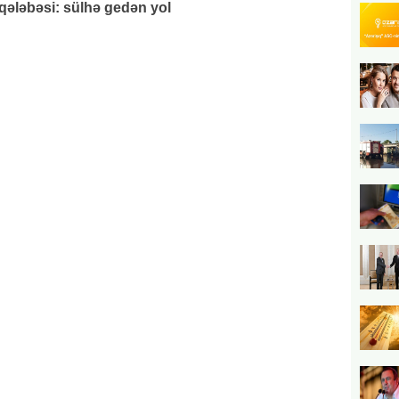
 qələbəsi: sülhə gedən yol