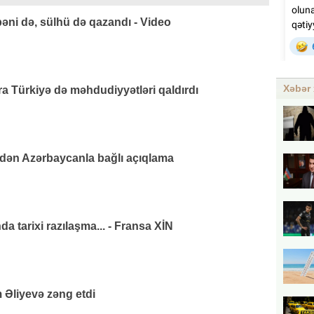
əni də, sülhü də qazandı - Video
Xəbər 
 Türkiyə də məhdudiyyətləri qaldırdı
ndən Azərbaycanla bağlı açıqlama
da tarixi razılaşma... - Fransa XİN
 Əliyevə zəng etdi