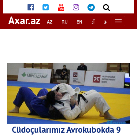
Axar.az
AZ
RU
EN
آذ
فا
Cüdoçularımız Avrokubokda 9