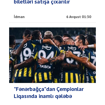
biletləri satışa çıxarılır
İdman
6 Avqust 01:30
"Fənərbağça"dan Çempionlar
Liqasında inamlı qələbə