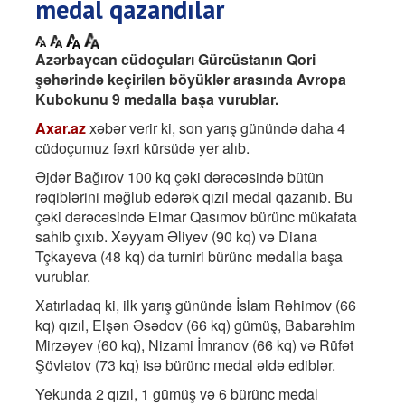
medal qazandılar
Azərbaycan cüdoçuları Gürcüstanın Qori
şəhərində keçirilən böyüklər arasında Avropa
Kubokunu 9 medalla başa vurublar.
Axar.az
xəbər verir ki, son yarış günündə daha 4
cüdoçumuz fəxri kürsüdə yer alıb.
Əjdər Bağırov 100 kq çəki dərəcəsində bütün
rəqiblərini məğlub edərək qızıl medal qazanıb. Bu
çəki dərəcəsində Elmar Qasımov bürünc mükafata
sahib çıxıb. Xəyyam Əliyev (90 kq) və Diana
Tçkayeva (48 kq) da turniri bürünc medalla başa
vurublar.
Xatırladaq ki, ilk yarış günündə İslam Rəhimov (66
kq) qızıl, Elşən Əsədov (66 kq) gümüş, Babarəhim
Mirzəyev (60 kq), Nizami İmranov (66 kq) və Rüfət
Şövlətov (73 kq) isə bürünc medal əldə ediblər.
Yekunda 2 qızıl, 1 gümüş və 6 bürünc medal