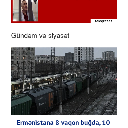
Gündəm və siyasət
Ermənistana 8 vaqon buğda, 10