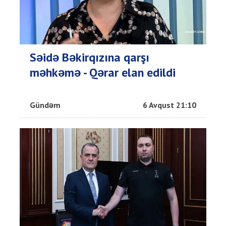
Səidə Bəkirqızına qarşı
məhkəmə - Qərar elan edildi
Gündəm
6 Avqust 21:10