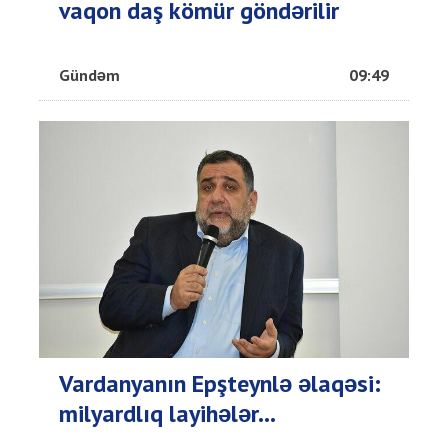
vaqon daş kömür göndərilir
Gündəm
09:49
Vardanyanın Epşteynlə əlaqəsi:
milyardlıq layihələr...