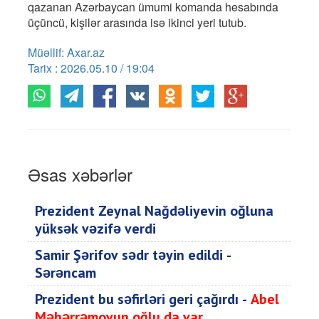
qazanan Azərbaycan ümumi komanda hesabında
üçüncü, kişilər arasında isə ikinci yeri tutub.
Müəllif: Axar.az
Tarix : 2026.05.10 / 19:04
Əsas xəbərlər
Prezident Zeynal Nağdəliyevin oğluna
yüksək vəzifə verdi
Samir Şərifov sədr təyin edildi -
Sərəncam
Prezident bu səfirləri geri çağırdı -
Abel
Məhərrəmovun oğlu da var