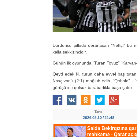
Dördüncü pillədə qərarlaşan "Neftçi" bu n
xalla səkkizincidir.
Günün ilk oyununda "Turan Tovuz" "Karvan-Y
Qeyd edək ki, turun daha əvvəl baş tutan 
Naxçıvan"ı (2:1) məğlub edib. "Qəbələ" - "
görüşü isə qolsuz bərabərliklə başa çatıb.
Tarix
2026.05.10 / 21:48