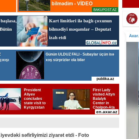
Elçinin Fəxri xiyabandakı qəbirüstü abidəsi -
İta
Foto
vdəki səfirliyimizi ziyarət etdi - Foto