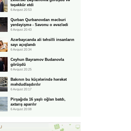
təşəkkür etdi
6 Avqust 20:53
Qurban Qurbanovdan məcburi
yerdəyişmə - Savonu o əvəzlədi
6 Avqust 20:43
Azərbaycanda ali təhsilli insanların
sayı açıqlandı
6 Avqust 20:34
Ceyhun Bayramov Budanovla
görüşdü
6 Avqust 20:25
Bakının bu küçələrində hərəkət
məhdudlaşdırılır
6 Avqust 20:17
Pirşağıda 16 yaşlı oğlan batdı,
axtarış aparılır
6 Avqust 20:08
U