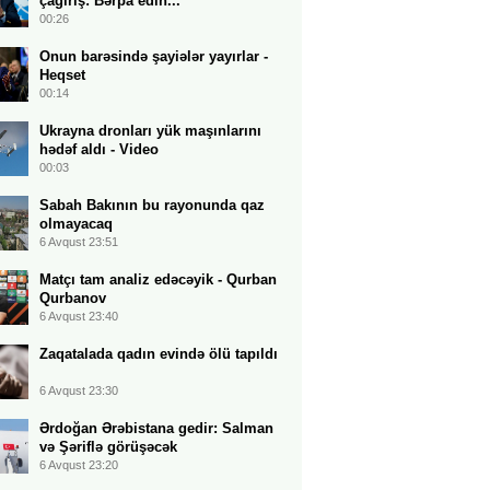
çağırış: Bərpa edin...
00:26
Onun barəsində şayiələr yayırlar -
Heqset
00:14
Ukrayna dronları yük maşınlarını
hədəf aldı - Video
00:03
Sabah Bakının bu rayonunda qaz
olmayacaq
6 Avqust 23:51
Matçı tam analiz edəcəyik - Qurban
Qurbanov
6 Avqust 23:40
Zaqatalada qadın evində ölü tapıldı
6 Avqust 23:30
Ərdoğan Ərəbistana gedir: Salman
və Şəriflə görüşəcək
6 Avqust 23:20