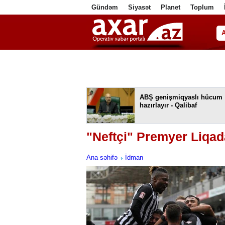
Gündəm
Siyasət
Planet
Toplum
ا
ABŞ genişmiqyaslı hücum
hazırlayır - Qalibaf
"Neftçi" Premyer Liqad
Ana səhifə
İdman