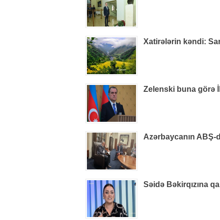
Xatirələrin kəndi: S
Zelenski buna görə İ
Azərbaycanın ABŞ-dak
Səidə Bəkirqızına qa