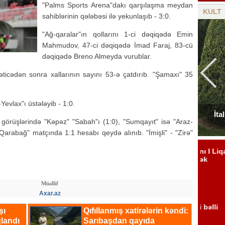
"Palms Sports Arena"dakı qarşılaşma meydan
KULT
sahiblərinin qələbəsi ilə yekunlaşıb - 3:0.
"Ağ-qaralar"ın qollarını 1-ci dəqiqədə Emin
Mahmudov, 47-ci dəqiqədə İmad Faraj, 83-cü
dəqiqədə Breno Almeyda vurublar.
əticədən sonra xallarının sayını 53-ə çatdırıb. "Şamaxı" 35
evlax"ı üstələyib - 1:0.
Elçinin Fəxri xiyabandakı qəbirüstü abidəsi -
İta
görüşlərində "Kəpəz" "Sabah"ı (1:0), "Sumqayıt" isə "Araz-
Foto
Qarabağ" matçında 1:1 hesabı qeydə alınıb. "İmişli" - "Zirə"
Müəllif
Axar.az