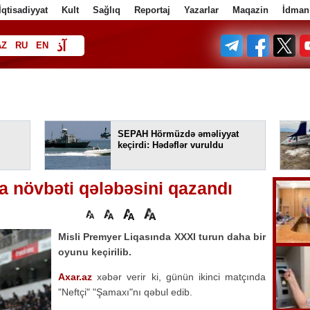
İqtisadiyyat
Kult
Sağlıq
Reportaj
Yazarlar
Maqazin
İdman
آذ
AZ
RU
EN
ف
SEPAH Hörmüzdə əməliyyat
keçirdi: Hədəflər vuruldu
a növbəti qələbəsini qazandı
Misli Premyer Liqasında XXXI turun daha bir
oyunu keçirilib.
Axar.az
xəbər verir ki, günün ikinci matçında
"Neftçi" "Şamaxı"nı qəbul edib.