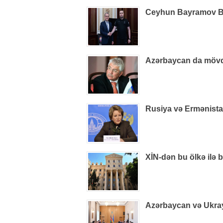
Ceyhun Bayramov B
Azərbaycan da mövq
Rusiya və Ermənistan
XİN-dən bu ölkə ilə 
Azərbaycan və Ukray