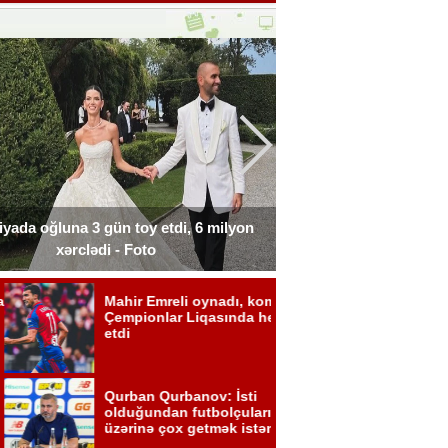
liyada oğluna 3 gün toy etdi, 6 milyon
Xərçəngdən əziyyət çə
xərclədi - Foto
payla