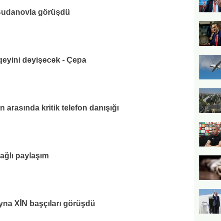
udanovla görüşdü
eyini dəyişəcək - Çepa
 arasında kritik telefon danışığı
bağlı paylaşım
na XİN başçıları görüşdü