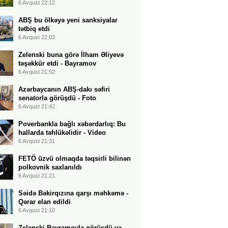
6 Avqust 22:12
ABŞ bu ölkəyə yeni sanksiyalar
tətbiq etdi
6 Avqust 22:03
Zelenski buna görə İlham Əliyevə
təşəkkür etdi - Bayramov
6 Avqust 21:52
Azərbaycanın ABŞ-dakı səfiri
senatorla görüşdü - Foto
6 Avqust 21:42
Poverbankla bağlı xəbərdarlıq: Bu
hallarda təhlükəlidir - Video
6 Avqust 21:31
FETÖ üzvü olmaqda təqsirli bilinən
polkovnik saxlanıldı
6 Avqust 21:21
Səidə Bəkirqızına qarşı məhkəmə -
Qərar elan edildi
6 Avqust 21:10
Zelenski Bayramovla görüşdü və