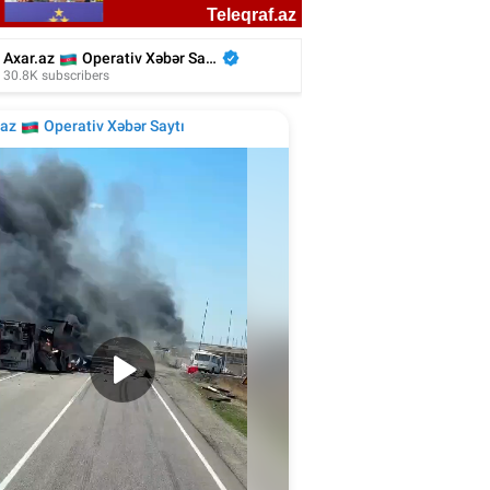
liyada oğluna 3 gün toy etdi, 6 milyon
xərclədi - Foto