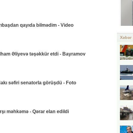
arıbaşdan qayıda bilmədim - Video
Xəbər 
lham Əliyevə təşəkkür etdi - Bayramov
ı səfiri senatorla görüşdü - Foto
rşı məhkəmə - Qərar elan edildi