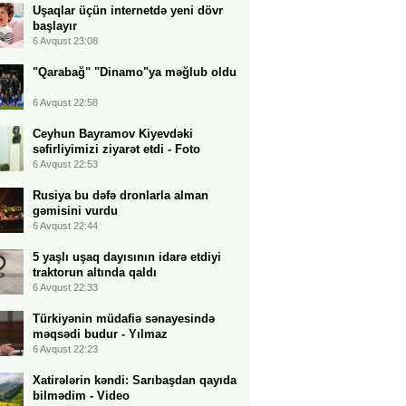
Uşaqlar üçün internetdə yeni dövr
başlayır
6 Avqust 23:08
"Qarabağ" "Dinamo"ya məğlub oldu
6 Avqust 22:58
Ceyhun Bayramov Kiyevdəki
səfirliyimizi ziyarət etdi - Foto
6 Avqust 22:53
Rusiya bu dəfə dronlarla alman
gəmisini vurdu
6 Avqust 22:44
5 yaşlı uşaq dayısının idarə etdiyi
traktorun altında qaldı
6 Avqust 22:33
Türkiyənin müdafiə sənayesində
məqsədi budur - Yılmaz
6 Avqust 22:23
Xatirələrin kəndi: Sarıbaşdan qayıda
bilmədim - Video