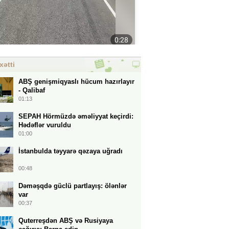
xətti
ABŞ genişmiqyaslı hücum hazırlayır
- Qalibaf
01:13
SEPAH Hörmüzdə əməliyyat keçirdi:
Hədəflər vuruldu
01:00
İstanbulda təyyarə qəzaya uğradı
00:48
Dəməşqdə güclü partlayış: ölənlər
var
00:37
Quterreşdən ABŞ və Rusiyaya