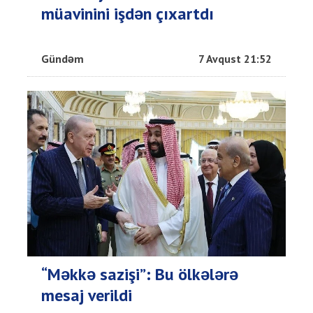
müavinini işdən çıxartdı
Gündəm
7 Avqust 21:52
“Məkkə sazişi”: Bu ölkələrə
mesaj verildi