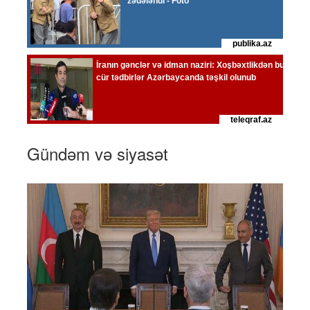
Gündəm və siyasət