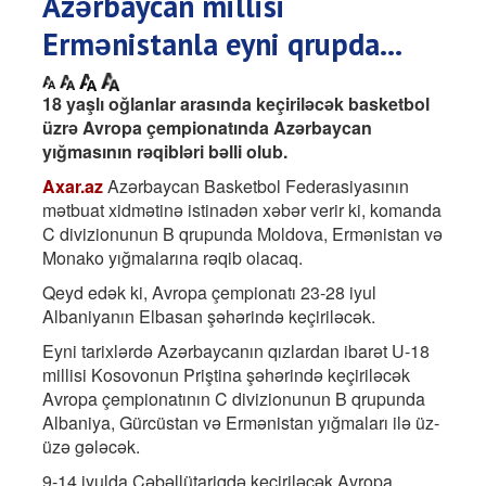
Azərbaycan millisi
Ermənistanla eyni qrupda...
18 yaşlı oğlanlar arasında keçiriləcək basketbol
üzrə Avropa çempionatında Azərbaycan
yığmasının rəqibləri bəlli olub.
Axar.az
Azərbaycan Basketbol Federasiyasının
mətbuat xidmətinə istinadən xəbər verir ki, komanda
C divizionunun B qrupunda Moldova, Ermənistan və
Monako yığmalarına rəqib olacaq.
Qeyd edək ki, Avropa çempionatı 23-28 iyul
Albaniyanın Elbasan şəhərində keçiriləcək.
Eyni tarixlərdə Azərbaycanın qızlardan ibarət U-18
millisi Kosovonun Priştina şəhərində keçiriləcək
Avropa çempionatının C divizionunun B qrupunda
Albaniya, Gürcüstan və Ermənistan yığmaları ilə üz-
üzə gələcək.
9-14 iyulda Cəbəllütariqdə keçiriləcək Avropa