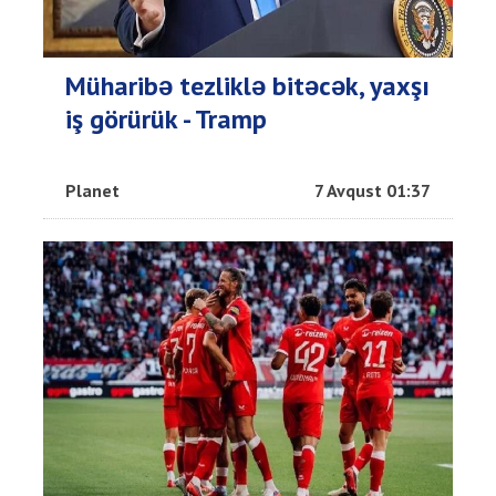
Müharibə tezliklə bitəcək, yaxşı
iş görürük - Tramp
Planet
7 Avqust 01:37