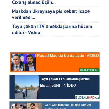
Çıxarış almaq üçün...
Maskdan Ukraynaya pis xəbər: İcazə
verilmədi...
Toyu çəkən İTV əməkdaşlarına hücum
edildi - Video