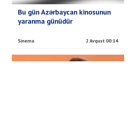
Bu gün Azərbaycan kinosunun
yaranma günüdür
Sinema
2 Avqust 00:14
Fədayə Laçın: O hadisədə mən