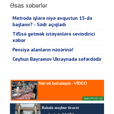
Əsas xəbərlər
Metroda işlərə niyə avqustun 15-də
başlanır? - Sədr açıqladı
Tiflisə getmək istəyənlərə sevindirici
xəbər
Pensiya alanların nəzərinə!
Ceyhun Bayramov Ukraynada səfərdədir