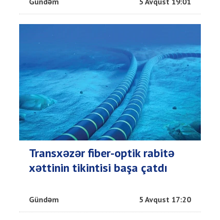
Gündəm
5 Avqust 19:01
Transxəzər fiber-optik rabitə
xəttinin tikintisi başa çatdı
Gündəm
5 Avqust 17:20