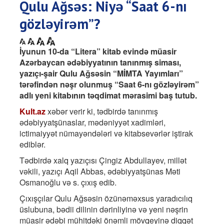
Qulu Ağsəs: Niyə “Saat 6-nı
gözləyirəm”?
İyunun 10-da “Litera” kitab evində müasir
Azərbaycan ədəbiyyatının tanınmış siması,
yazıçı-şair Qulu Ağsəsin “MİMTA Yayımları”
tərəfindən nəşr olunmuş “Saat 6-nı gözləyirəm”
adlı yeni kitabının təqdimat mərasimi baş tutub.
Kult.az
xəbər verir ki, tədbirdə tanınmış
ədəbiyyatşünaslar, mədəniyyət xadimləri,
ictimaiyyət nümayəndələri və kitabsevərlər iştirak
ediblər.
Tədbirdə xalq yazıçısı Çingiz Abdullayev, millət
vəkili, yazıçı Aqil Abbas, ədəbiyyatşünas Məti
Osmanoğlu və s. çıxış edib.
Çıxışçılar Qulu Ağsəsin özünəməxsus yaradıcılıq
üslubuna, bədii dilinin dərinliyinə və yeni nəşrin
müasir ədəbi mühitdəki önəmli mövqeyinə diqqət