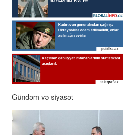
Gündəm və siyasət