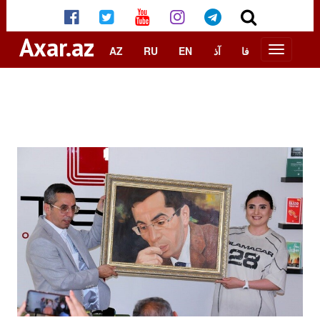
Axar.az
AZ
RU
EN
آذ
فا