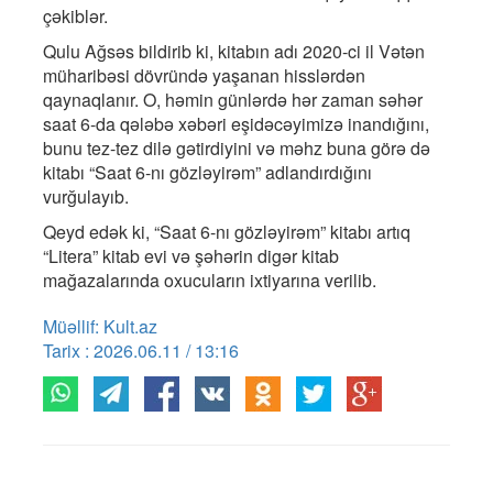
çəkiblər.
Qulu Ağsəs bildirib ki, kitabın adı 2020-ci il Vətən
müharibəsi dövründə yaşanan hisslərdən
qaynaqlanır. O, həmin günlərdə hər zaman səhər
saat 6-da qələbə xəbəri eşidəcəyimizə inandığını,
bunu tez-tez dilə gətirdiyini və məhz buna görə də
kitabı “Saat 6-nı gözləyirəm” adlandırdığını
vurğulayıb.
Qeyd edək ki, “Saat 6-nı gözləyirəm” kitabı artıq
“Litera” kitab evi və şəhərin digər kitab
mağazalarında oxucuların ixtiyarına verilib.
Müəllif: Kult.az
Tarix : 2026.06.11 / 13:16