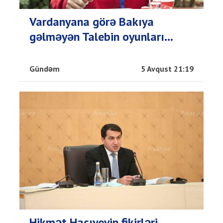
Vardanyana görə Bakıya
gəlməyən Talebin oyunları...
Gündəm
5 Avqust 21:19
Hikmət Hacıyevin fikirləri