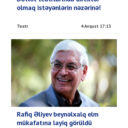
olmaq istəyənlərin nəzərinə!
Teatr
4 Avqust 17:13
Rafiq Əliyev beynəlxalq elm
mükafatına layiq görüldü