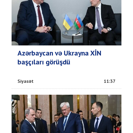
Azərbaycan və Ukrayna XİN
başçıları görüşdü
Siyasət
11:37