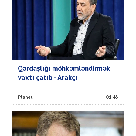
Qardaşlığı möhkəmləndirmək
vaxtı çatıb - Arakçı
Planet
01:43