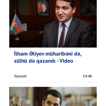
İlham Əliyev müharibəni də,
sülhü də qazandı - Video
Siyasət
14:46