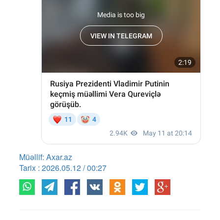
Müəllif: Axar.az
Tarix : 2026.05.12 / 00:27