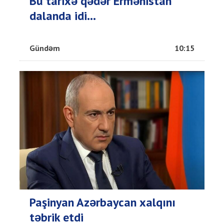
Bu tarixə qədər Ermənistan
dalanda idi...
Gündəm
10:15
Paşinyan Azərbaycan xalqını
təbrik etdi