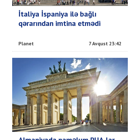
İtaliya İspaniya ilə bağlı
qərarından imtina etmədi
Planet
7 Avqust 23:42
Almaniyada naməlum PUA-lar -