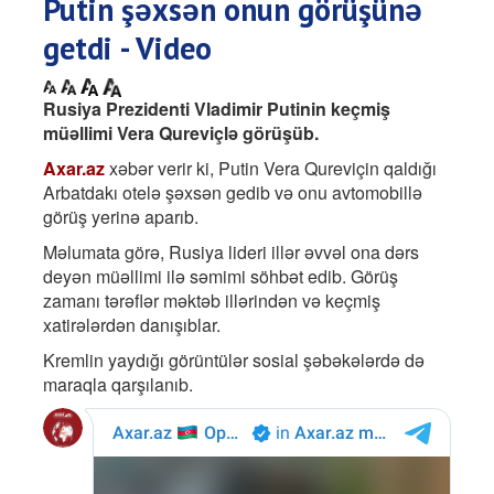
Putin şəxsən onun görüşünə
getdi - Video
Rusiya Prezidenti Vladimir Putinin keçmiş
müəllimi Vera Qureviçlə görüşüb.
Axar.az
xəbər verir ki, Putin Vera Qureviçin qaldığı
Arbatdakı otelə şəxsən gedib və onu avtomobillə
görüş yerinə aparıb.
Məlumata görə, Rusiya lideri illər əvvəl ona dərs
deyən müəllimi ilə səmimi söhbət edib. Görüş
zamanı tərəflər məktəb illərindən və keçmiş
xatirələrdən danışıblar.
Kremlin yaydığı görüntülər sosial şəbəkələrdə də
maraqla qarşılanıb.