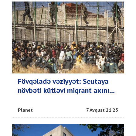
Fövqəladə vəziyyət: Seutaya
növbəti kütləvi miqrant axını...
Planet
7 Avqust 21:25