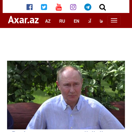
Axar.az
AZ
RU
EN
آذ
فا