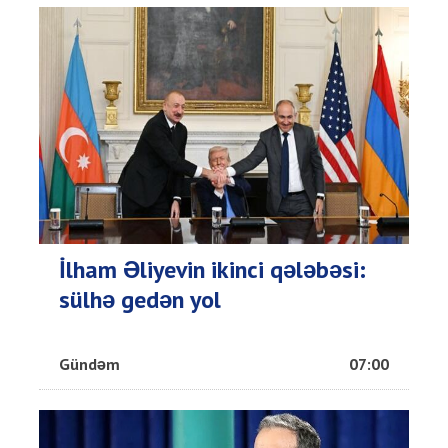
İlham Əliyevin ikinci qələbəsi:
sülhə gedən yol
Gündəm
07:00