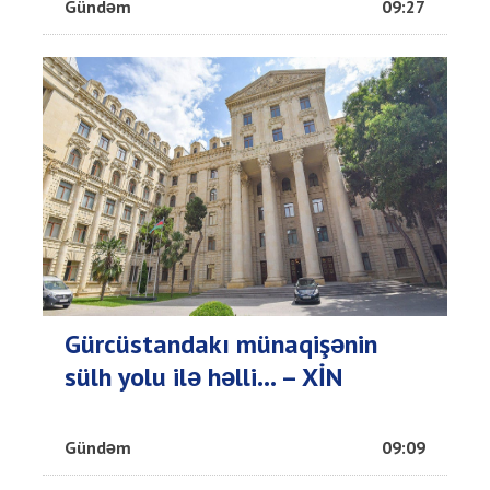
Gündəm
09:27
Gürcüstandakı münaqişənin
sülh yolu ilə həlli... – XİN
Gündəm
09:09