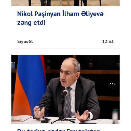
Nikol Paşinyan İlham Əliyevə
zəng etdi
Siyasət
12:33