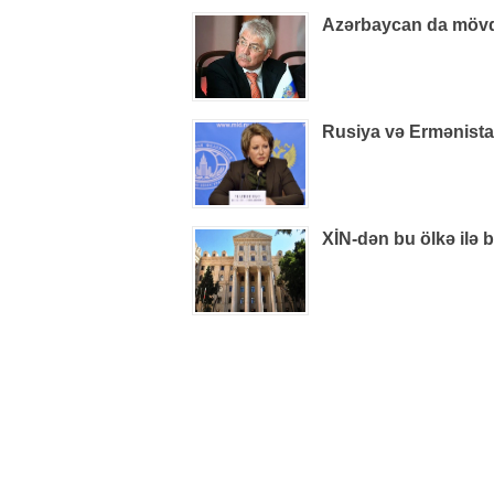
Azərbaycan da mövq
Rusiya və Ermənistan
XİN-dən bu ölkə ilə 