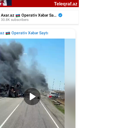
liyada oğluna 3 gün toy etdi, 6 milyon
xərclədi - Foto