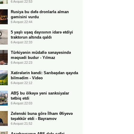
6 Avqust 22:53
Rusiya bu dəfə dronlarla alman
gəmisini vurdu
6 Avqust 22:44
5 yaşlı uşaq dayısının idarə etdiyi
traktorun altında qaldı
6 Avqust 22:33
Türkiyənin müdafiə sənayesində
məqsədi budur - Yılmaz
6 Avqust 22:23
Xatirələrin kəndi: Sarıbaşdan qayıda
bilmədim - Video
6 Avqust 22:12
ABŞ bu ölkəyə yeni sanksiyalar
tətbiq etdi
6 Avqust 22:03
Zelenski buna görə İlham Əliyevə
təşəkkür etdi - Bayramov
6 Avqust 21:52
Azərbaycanın ABŞ-dakı səfiri