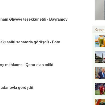
lham Əliyevə təşəkkür etdi - Bayramov
Xəbər 
ı səfiri senatorla görüşdü - Foto
rşı məhkəmə - Qərar elan edildi
udanovla görüşdü