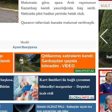
Məlumata görə, qəza Arsk rayonunun
KULT
Kazanbaş kəndi yaxınlığında baş verib.
Nəticədə pilot hadisə yerində həlak olub.
Qəzanın təfərrüatı barədə məlumat verilməyib.
Müəllif
Aysel Baxşiyeva
Elçinin Fəxri xiyabandakı qəbirüstü abidəsi -
İta
Foto