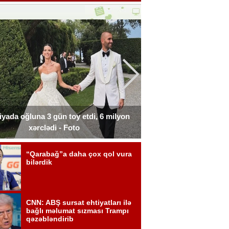
liyada oğluna 3 gün toy etdi, 6 milyon
Xərçəngdən əziyyət çə
xərclədi - Foto
payla