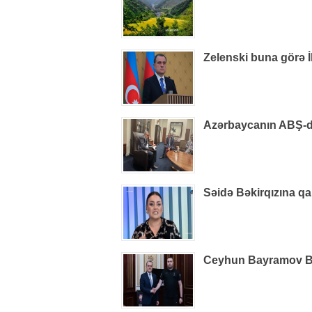
Zelenski buna görə İ
Azərbaycanın ABŞ-dak
Səidə Bəkirqızına qa
Ceyhun Bayramov B