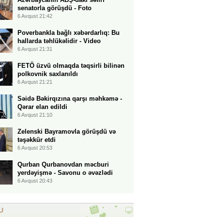
senatorla görüşdü - Foto
6 Avqust 21:42
Poverbankla bağlı xəbərdarlıq: Bu
hallarda təhlükəlidir - Video
6 Avqust 21:31
FETÖ üzvü olmaqda təqsirli bilinən
polkovnik saxlanıldı
6 Avqust 21:21
Səidə Bəkirqızına qarşı məhkəmə -
Qərar elan edildi
6 Avqust 21:10
Zelenski Bayramovla görüşdü və
təşəkkür etdi
6 Avqust 20:53
Qurban Qurbanovdan məcburi
yerdəyişmə - Savonu o əvəzlədi
6 Avqust 20:43
U