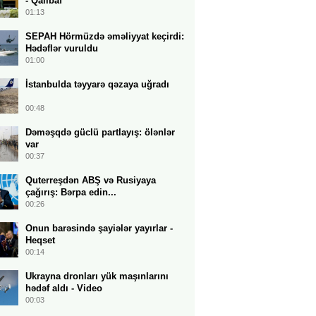
- Qalibaf
01:13
SEPAH Hörmüzdə əməliyyat keçirdi:
Hədəflər vuruldu
01:00
İstanbulda təyyarə qəzaya uğradı
00:48
Dəməşqdə güclü partlayış: ölənlər
var
00:37
Quterreşdən ABŞ və Rusiyaya
çağırış: Bərpa edin...
00:26
Onun barəsində şayiələr yayırlar -
Heqset
00:14
Ukrayna dronları yük maşınlarını
hədəf aldı - Video
00:03