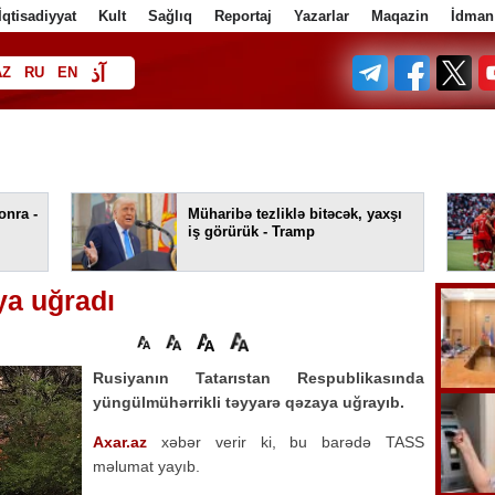
İqtisadiyyat
Kult
Sağlıq
Reportaj
Yazarlar
Maqazin
İdman
آذ
AZ
RU
EN
ف
onra -
Müharibə tezliklə bitəcək, yaxşı
iş görürük - Tramp
ya uğradı
Rusiyanın Tatarıstan Respublikasında
yüngülmühərrikli təyyarə qəzaya uğrayıb.
Axar.az
xəbər verir ki, bu barədə TASS
məlumat yayıb.