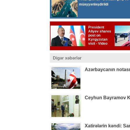
Digər xəbərlər
Azərbaycanın notas
Ceyhun Bayramov Kiye
Xatirələrin kəndi: S