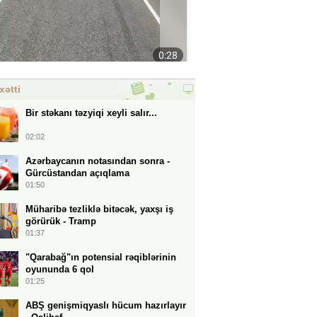
xətti
Bir stəkanı təzyiqi xeyli salır...
02:02
Azərbaycanın notasından sonra -
Gürcüstandan açıqlama
01:50
Müharibə tezliklə bitəcək, yaxşı iş
görürük - Tramp
01:37
"Qarabağ"ın potensial rəqiblərinin
oyununda 6 qol
01:25
ABŞ genişmiqyaslı hücum hazırlayır