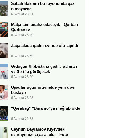
Sabah Bakının bu rayonunda qaz
olmayacaq
6 Avqust 23:51
Matçı tam analiz edəcəyik - Qurban
Qurbanov
6 Avqust 23:40
Zaqatalada qadın evində ölü tapıldı
6 Avqust 23:30
Ərdoğan Ərəbistana gedir: Salman
və Şəriflə görüşəcək
6 Avqust 23:20
Uşaqlar üçün internetdə yeni dövr
başlayır
6 Avqust 23:08
"Qarabağ" "Dinamo"ya məğlub oldu
6 Avqust 22:58
Ceyhun Bayramov Kiyevdəki
səfirliyimizi ziyarət etdi - Foto