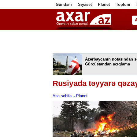
Gündəm
Siyasət
Planet
Toplum
ا
Azərbaycanın notasından s
Gürcüstandan açıqlama
Rusiyada təyyarə qəza
Ana səhifə
Planet