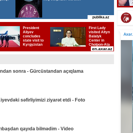
Elçinin Fəxri xiyabandakı qəbirüstü abidəsi -
İta
Foto
ından sonra - Gürcüstandan açıqlama
vdəki səfirliyimizi ziyarət etdi - Foto
arıbaşdan qayıda bilmədim - Video