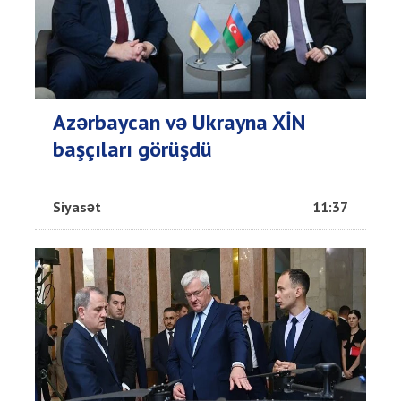
Azərbaycan və Ukrayna XİN
başçıları görüşdü
Siyasət
11:37