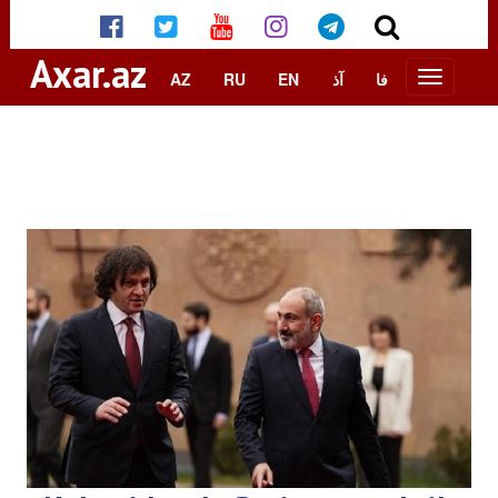
Axar.az
AZ
RU
EN
آذ
فا