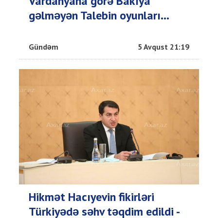
Vardanyana görə Bakıya
gəlməyən Talebin oyunları...
Gündəm
5 Avqust 21:19
Hikmət Hacıyevin fikirləri
Türkiyədə səhv təqdim edildi -