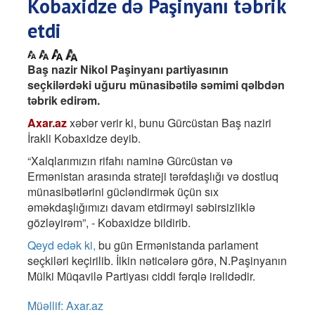
Kobaxidze də Paşinyanı təbrik
etdi
Baş nazir Nikol Paşinyanı partiyasının
seçkilərdəki uğuru münasibətilə səmimi qəlbdən
təbrik edirəm.
Axar.az
xəbər verir ki, bunu Gürcüstan Baş naziri
İrakli Kobaxidze deyib.
“Xalqlarımızın rifahı naminə Gürcüstan və
Ermənistan arasında strateji tərəfdaşlığı və dostluq
münasibətlərini gücləndirmək üçün sıx
əməkdaşlığımızı davam etdirməyi səbirsizliklə
gözləyirəm”, - Kobaxidze bildirib.
Qeyd edək ki,
bu gün Ermənistanda parlament
seçkiləri keçirilib. İlkin nəticələrə görə, N.Paşinyanın
Mülki Müqavilə Partiyası ciddi fərqlə irəlidədir.
Müəllif: Axar.az