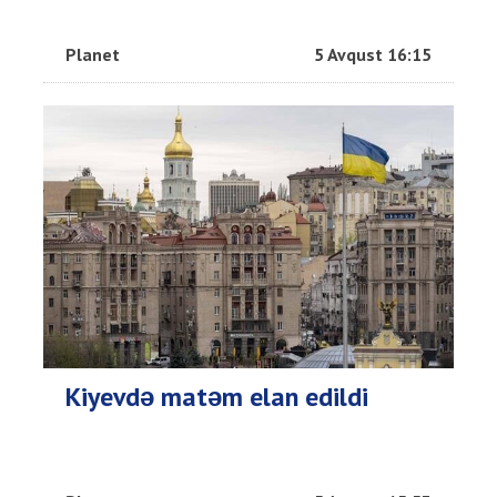
Planet
5 Avqust 16:15
Kiyevdə matəm elan edildi