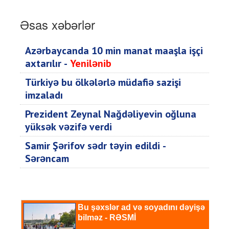
Əsas xəbərlər
Azərbaycanda 10 min manat maaşla işçi
axtarılır -
Yenilənib
Türkiyə bu ölkələrlə müdafiə sazişi
imzaladı
Prezident Zeynal Nağdəliyevin oğluna
yüksək vəzifə verdi
Samir Şərifov sədr təyin edildi -
Sərəncam