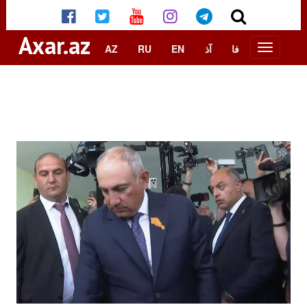
Axar.az
AZ
RU
EN
آذ
فا