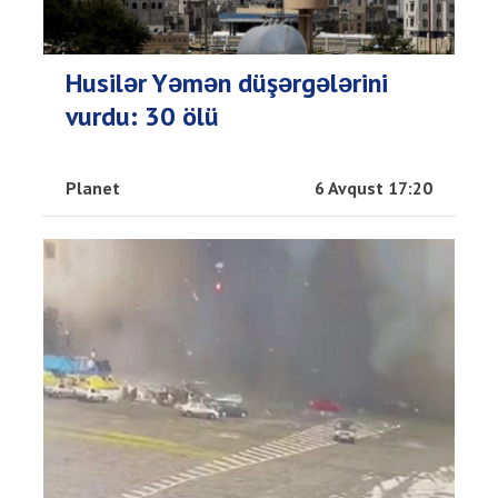
Husilər Yəmən düşərgələrini
vurdu: 30 ölü
Planet
6 Avqust 17:20