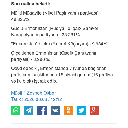
Son nəticə belədir:
Mülki Müqavilə (Nikol Paşinyanın partiyası) -
49.825%
Güclü Ermənistan (Rusiyalı oliqarx Samvel
Karapetyanın partiyası) - 23.281%
"Ermənistan" bloku (Robert Köçəryan) - 9,934%
Çiçəklənən Ermənistan (Qagik Çarukyanın
partiyası) - 3,996%.
Qeyd edək ki, Ermənistanda 7 iyunda baş tutan
parlament seçkilərində 18 siyasi qurum (16 partiya
və iki blok) iştirak edib.
Müəllif: Zeynəb Əkbər
Tarix : 2026.06.08 / 12:12