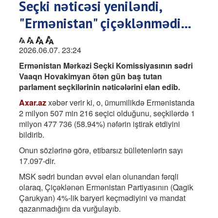
Seçki nəticəsi yeniləndi,
"Ermənistan" çiçəklənmədi...
2026.06.07. 23:24
Ermənistan Mərkəzi Seçki Komissiyasının sədri
Vaaqn Hovakimyan ötən gün baş tutan
parlament seçkilərinin nəticələrini elan edib.
Axar.az
xəbər verir ki, o, ümumilikdə Ermənistanda
2 milyon 507 min 216 seçici olduğunu, seçkilərdə 1
milyon 477 736 (58.94%) nəfərin iştirak etdiyini
bildirib.
Onun sözlərinə görə, etibarsız bülletenlərin sayı
17.097-dir.
MSK sədri bundan əvvəl elan olunandan fərqli
olaraq, Çiçəklənən Ermənistan Partiyasının (Qagik
Çarukyan) 4%-lik baryeri keçmədiyini və mandat
qazanmadığını da vurğulayıb.