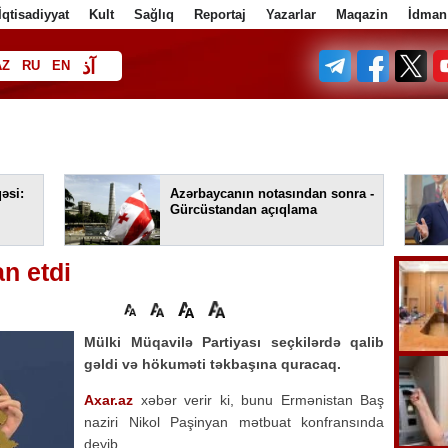
İqtisadiyyat
Kult
Sağlıq
Reportaj
Yazarlar
Maqazin
İdman
آذ
AZ
RU
EN
ف
əsi:
Azərbaycanın notasından sonra -
Gürcüstandan açıqlama
n etdi
Mülki Müqavilə Partiyası seçkilərdə qalib
gəldi və hökuməti təkbaşına quracaq.
Axar.az
xəbər verir ki, bunu Ermənistan Baş
naziri Nikol Paşinyan mətbuat konfransında
deyib.