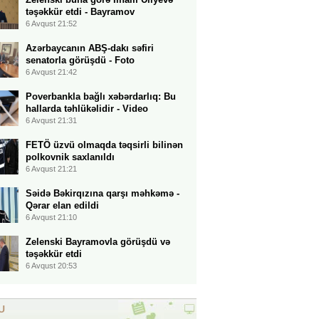
təşəkkür etdi - Bayramov
6 Avqust 21:52
Azərbaycanın ABŞ-dakı səfiri
senatorla görüşdü - Foto
6 Avqust 21:42
Poverbankla bağlı xəbərdarlıq: Bu
hallarda təhlükəlidir - Video
6 Avqust 21:31
FETÖ üzvü olmaqda təqsirli bilinən
polkovnik saxlanıldı
6 Avqust 21:21
Səidə Bəkirqızına qarşı məhkəmə -
Qərar elan edildi
6 Avqust 21:10
Zelenski Bayramovla görüşdü və
təşəkkür etdi
6 Avqust 20:53
U