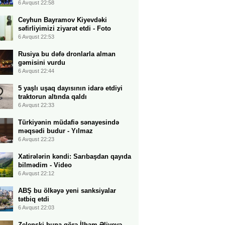
6 Avqust 22:58
Ceyhun Bayramov Kiyevdəki
səfirliyimizi ziyarət etdi - Foto
6 Avqust 22:53
Rusiya bu dəfə dronlarla alman
gəmisini vurdu
6 Avqust 22:44
5 yaşlı uşaq dayısının idarə etdiyi
traktorun altında qaldı
6 Avqust 22:33
Türkiyənin müdafiə sənayesində
məqsədi budur - Yılmaz
6 Avqust 22:23
Xatirələrin kəndi: Sarıbaşdan qayıda
bilmədim - Video
6 Avqust 22:12
ABŞ bu ölkəyə yeni sanksiyalar
tətbiq etdi
6 Avqust 22:03
Zelenski buna görə İlham Əliyevə