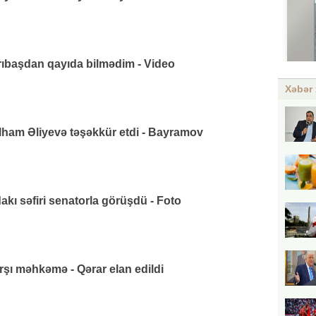
arıbaşdan qayıda bilmədim - Video
Xəbər 
lham Əliyevə təşəkkür etdi - Bayramov
ı səfiri senatorla görüşdü - Foto
rşı məhkəmə - Qərar elan edildi