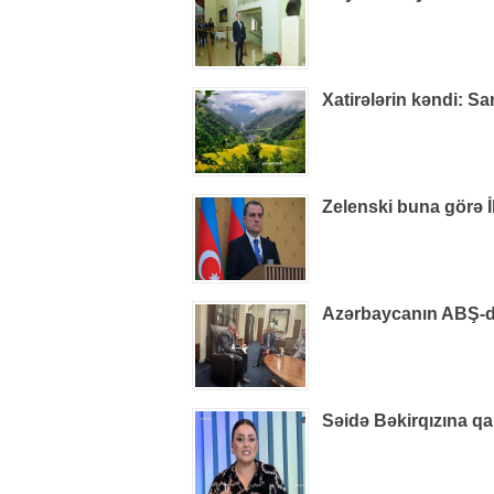
Xatirələrin kəndi: S
Zelenski buna görə İ
Azərbaycanın ABŞ-dak
Səidə Bəkirqızına qa