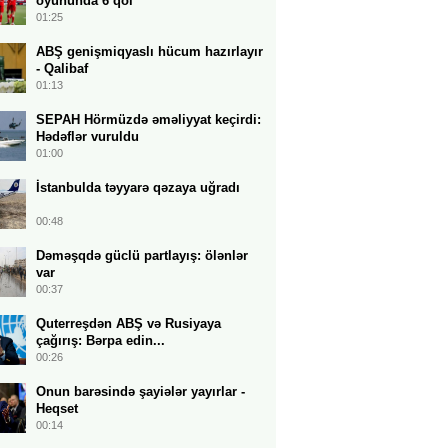
oyununda 6 qol
01:25
ABŞ genişmiqyaslı hücum hazırlayır
- Qalibaf
01:13
SEPAH Hörmüzdə əməliyyat keçirdi:
Hədəflər vuruldu
01:00
İstanbulda təyyarə qəzaya uğradı
00:48
Dəməşqdə güclü partlayış: ölənlər
var
00:37
Quterreşdən ABŞ və Rusiyaya
çağırış: Bərpa edin...
00:26
Onun barəsində şayiələr yayırlar -
Heqset
00:14