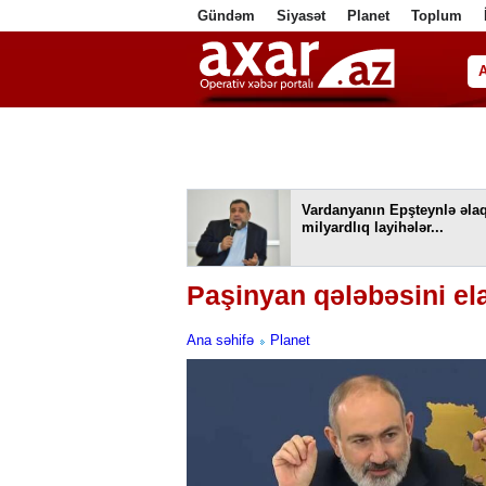
Gündəm
Siyasət
Planet
Toplum
ا
Vardanyanın Epşteynlə əlaq
milyardlıq layihələr...
Paşinyan qələbəsini ela
Ana səhifə
Planet