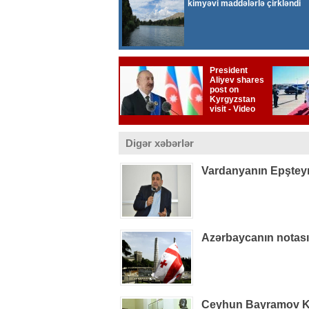
Digər xəbərlər
Vardanyanın Epşteynlə
Azərbaycanın notas
Ceyhun Bayramov Kiye