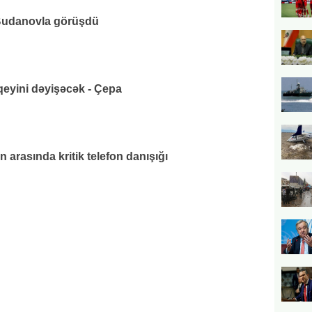
udanovla görüşdü
eyini dəyişəcək - Çepa
 arasında kritik telefon danışığı