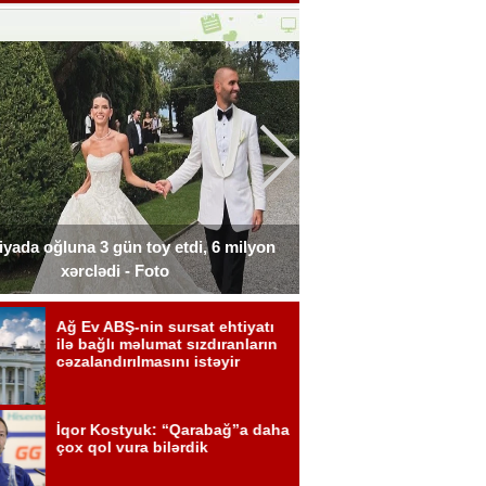
liyada oğluna 3 gün toy etdi, 6 milyon
Xərçəngdən əziyyət çə
xərclədi - Foto
payla