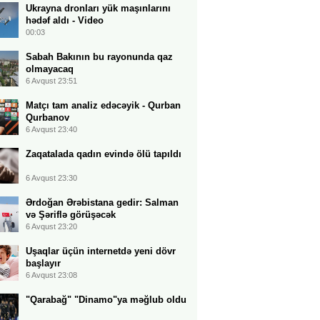
Ukrayna dronları yük maşınlarını
hədəf aldı - Video
00:03
Sabah Bakının bu rayonunda qaz
olmayacaq
6 Avqust 23:51
Matçı tam analiz edəcəyik - Qurban
Qurbanov
6 Avqust 23:40
Zaqatalada qadın evində ölü tapıldı
6 Avqust 23:30
Ərdoğan Ərəbistana gedir: Salman
və Şəriflə görüşəcək
6 Avqust 23:20
Uşaqlar üçün internetdə yeni dövr
başlayır
6 Avqust 23:08
"Qarabağ" "Dinamo"ya məğlub oldu