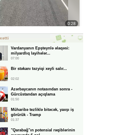
xətti
Vardanyanın Epşteynlə əlaqəsi:
milyardlıq layihələr...
07:00
Bir stəkanı təzyiqi xeyli salır...
02:02
Azərbaycanın notasından sonra -
Gürcüstandan açıqlama
01:50
Müharibə tezliklə bitəcək, yaxşı iş
görürük - Tramp
01:37
"Qarabağ"ın potensial rəqiblərinin