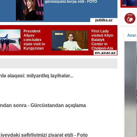
Elçinin Fəxri xiyabandakı qəbirüstü abidəsi -
İta
Foto
 əlaqəsi: milyardlıq layihələr...
ından sonra - Gürcüstandan açıqlama
vdəki səfirliyimizi ziyarət etdi - Foto