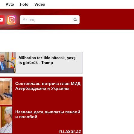
Avto
Foto
Video
Müharibə tezliklə bitəcək, yaxşı
iş görürük - Tramp