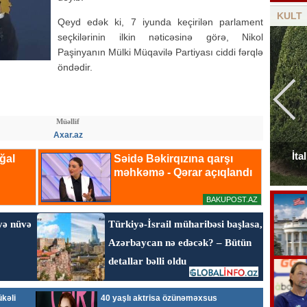
KULT
Qeyd edək ki, 7 iyunda keçirilən parlament
seçkilərinin ilkin nəticəsinə görə, Nikol
Paşinyanın Mülki Müqavilə Partiyası ciddi fərqlə
öndədir.
Müəllif
Axar.az
Elçinin Fəxri xiyabandakı qəbirüstü abidəsi -
İta
Foto