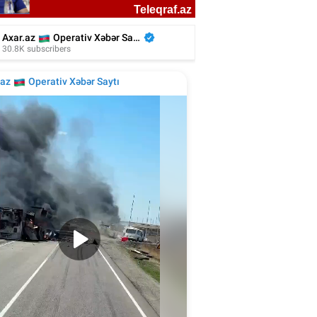
liyada oğluna 3 gün toy etdi, 6 milyon
xərclədi - Foto