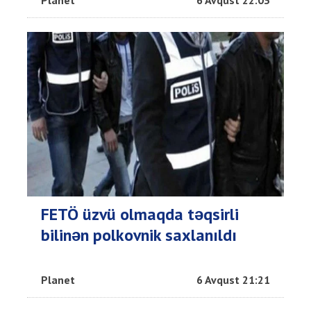
Planet
6 Avqust 22:03
FETÖ üzvü olmaqda təqsirli
bilinən polkovnik saxlanıldı
Planet
6 Avqust 21:21