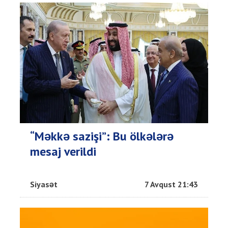
“Məkkə sazişi”: Bu ölkələrə
mesaj verildi
Siyasət
7 Avqust 21:43