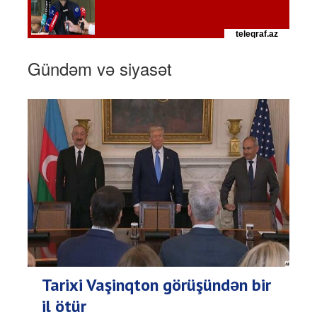
Gündəm və siyasət
Tarixi Vaşinqton görüşündən bir
il ötür