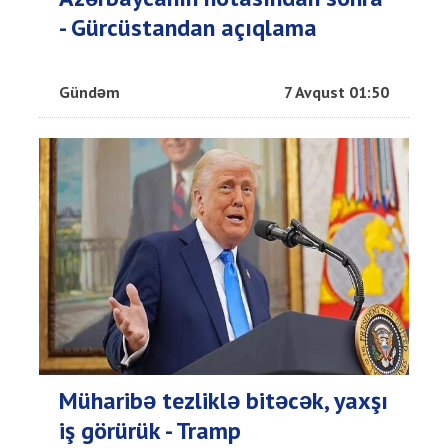
- Gürcüstandan açıqlama
Gündəm
7 Avqust 01:50
Müharibə tezliklə bitəcək, yaxşı
iş görürük - Tramp