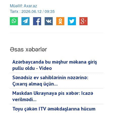
Müəllif: Axar.az
Tarix : 2026.06.12 / 09:35
Əsas xəbərlər
Azərbaycanda bu məşhur məkana giriş
pullu oldu - Video
Sənədsiz ev sahiblərinin nəzərinə:
Çıxarış almaq üçün...
Maskdan Ukraynaya pis xəbər: İcazə
verilmədi...
Toyu çəkən İTV əməkdaşlarına hücum