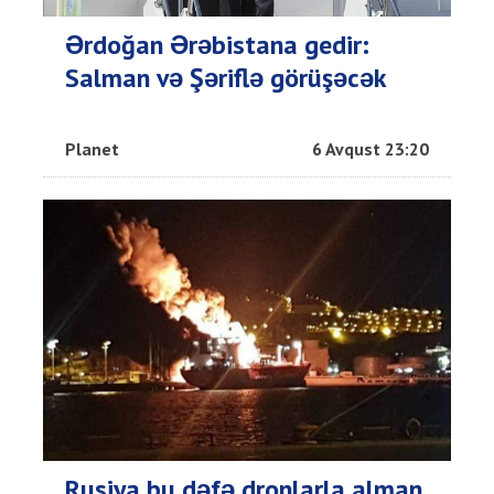
Ərdoğan Ərəbistana gedir:
Salman və Şəriflə görüşəcək
Planet
6 Avqust 23:20
Rusiya bu dəfə dronlarla alman