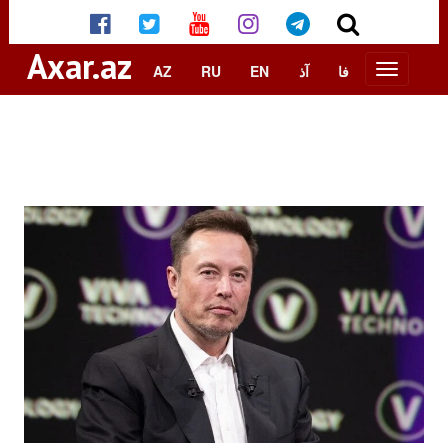
Axar.az
AZ
RU
EN
آذ
فا