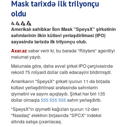
Mask tarixdə ilk trilyonçu
oldu
Amerikalı sahibkar İlon Mask "SpeysX" şirkətinin
səhmlərinin ilkin kütləvi yerləşdirilməsi (IPO)
sayəsində tarixdə ilk trilyonçu olub.
Axar.az
xəbər verir ki, bu barədə "Röyters" agentliyi
məlumat yayıb.
Məlumata görə, daha əvvəl şirkət IPO çərçivəsində
rekord 75 milyard dollar cəlb edəcəyini bildirmişdi.
Amerikanın "SpeysX" şirkəti iyunun 11-də birjada
kütləvi yerləşdirilməsi ərəfəsində səhmlərin
qiymətini və sayını açıqlayıb. Şirkət hər biri 135
dollar olmaqla
555 555 555
səhm yerləşdirib.
"SpeysX"in qiymətli kağızları iyunun 12-dən
"Nasdaq" elektron birjasında "SPCX" indeksi
altında satışa çıxarılacaq.