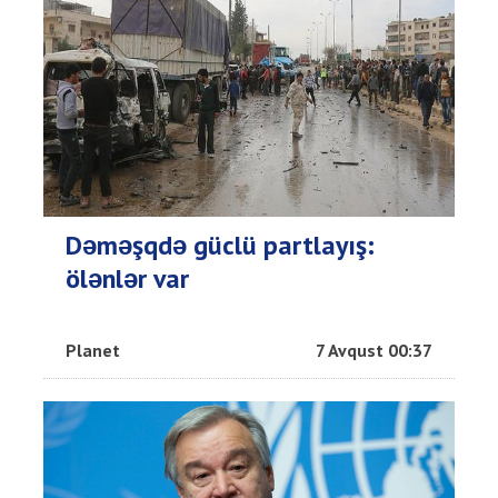
Dəməşqdə güclü partlayış:
ölənlər var
Planet
7 Avqust 00:37