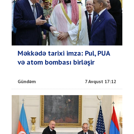
Məkkədə tarixi imza: Pul, PUA
və atom bombası birləşir
Gündəm
7 Avqust 17:12