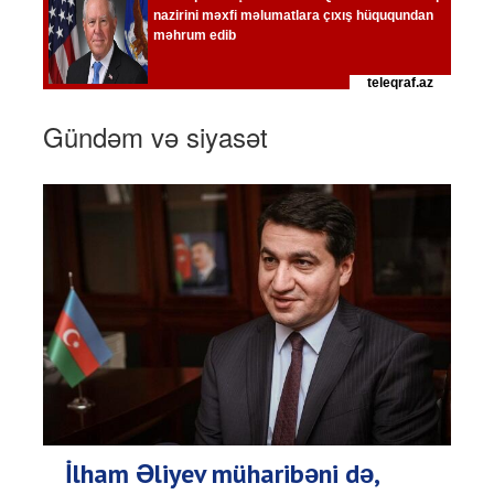
Gündəm və siyasət
İlham Əliyev müharibəni də,