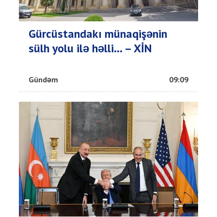
Gürcüstandakı münaqişənin
sülh yolu ilə həlli... – XİN
Gündəm
09:09