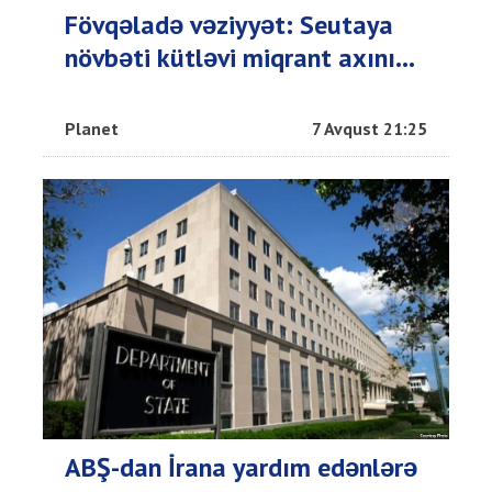
Fövqəladə vəziyyət: Seutaya
növbəti kütləvi miqrant axını...
Planet
7 Avqust 21:25
ABŞ-dan İrana yardım edənlərə