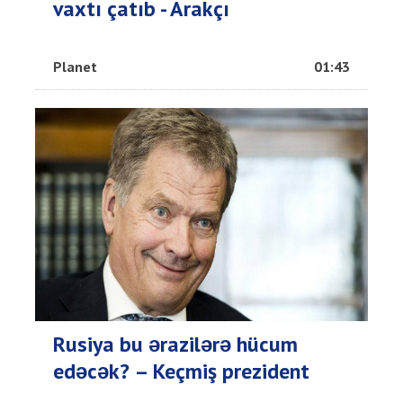
vaxtı çatıb - Arakçı
Planet
01:43
Rusiya bu ərazilərə hücum
edəcək? – Keçmiş prezident