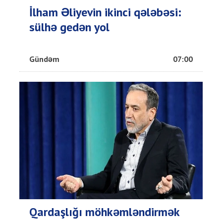
İlham Əliyevin ikinci qələbəsi:
sülhə gedən yol
Gündəm
07:00
Qardaşlığı möhkəmləndirmək