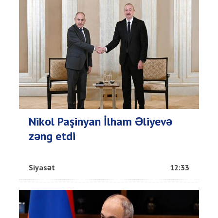
Nikol Paşinyan İlham Əliyevə
zəng etdi
Siyasət
12:33