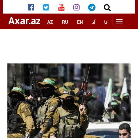
Axar.az
AZ
RU
EN
آذ
فا