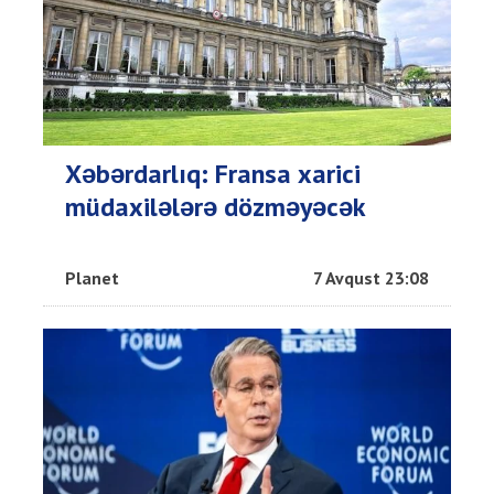
Xəbərdarlıq: Fransa xarici
müdaxilələrə dözməyəcək
Planet
7 Avqust 23:08