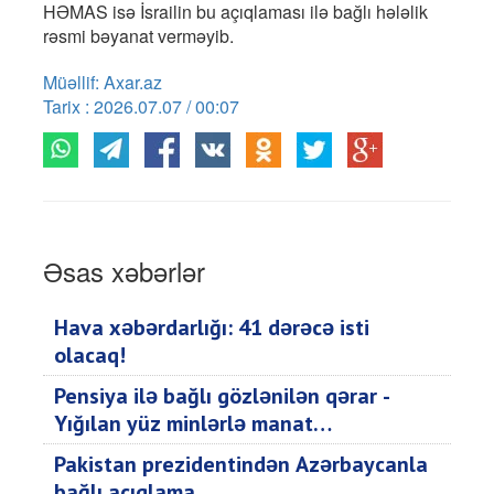
HƏMAS isə İsrailin bu açıqlaması ilə bağlı hələlik
rəsmi bəyanat verməyib.
Müəllif: Axar.az
Tarix : 2026.07.07 / 00:07
Əsas xəbərlər
Hava xəbərdarlığı: 41 dərəcə isti
olacaq!
Pensiya ilə bağlı gözlənilən qərar -
Yığılan yüz minlərlə manat…
Pakistan prezidentindən Azərbaycanla
bağlı açıqlama