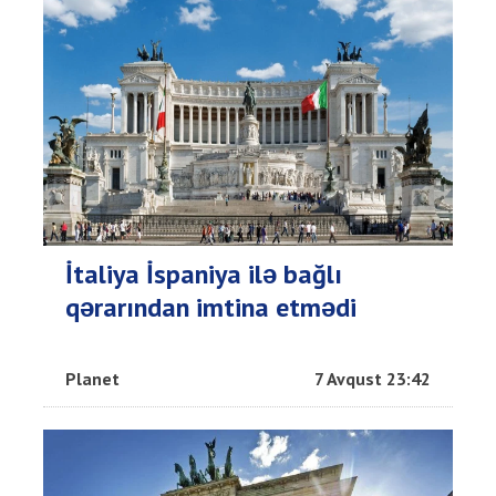
İtaliya İspaniya ilə bağlı
qərarından imtina etmədi
Planet
7 Avqust 23:42