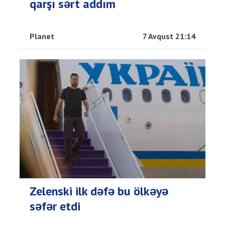
qarşı sərt addım
Planet
7 Avqust 21:14
Zelenski ilk dəfə bu ölkəyə
səfər etdi