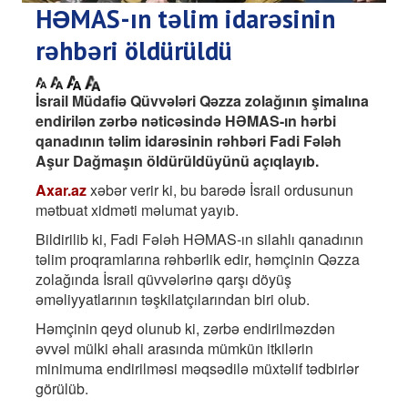
HƏMAS-ın təlim idarəsinin
rəhbəri öldürüldü
İsrail Müdafiə Qüvvələri Qəzza zolağının şimalına
endirilən zərbə nəticəsində HƏMAS-ın hərbi
qanadının təlim idarəsinin rəhbəri Fadi Fələh
Aşur Dağmaşın öldürüldüyünü açıqlayıb.
Axar.az
xəbər verir ki, bu barədə İsrail ordusunun
mətbuat xidməti məlumat yayıb.
Bildirilib ki, Fadi Fələh HƏMAS-ın silahlı qanadının
təlim proqramlarına rəhbərlik edir, həmçinin Qəzza
zolağında İsrail qüvvələrinə qarşı döyüş
əməliyyatlarının təşkilatçılarından biri olub.
Həmçinin qeyd olunub ki, zərbə endirilməzdən
əvvəl mülki əhali arasında mümkün itkilərin
minimuma endirilməsi məqsədilə müxtəlif tədbirlər
görülüb.