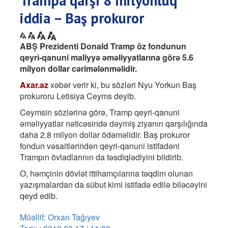
Trampa qarşı 8 milyonluq
iddia – Baş prokuror
ABŞ Prezidenti Donald Tramp öz fondunun
qeyri-qanuni maliyyə əməliyyatlarına görə 5.6
milyon dollar cərimələnməlidir.
Axar.az
xəbər verir ki, bu sözləri Nyu Yorkun Baş
prokuroru Letisiya Ceyms deyib.
Ceymsin sözlərinə görə, Tramp qeyri-qanuni
əməliyyatlar nəticəsində dəymiş ziyanın qarşılığında
daha 2.8 milyon dollar ödəməlidir. Baş prokuror
fondun vəsaitlərindən qeyri-qanuni istifadəni
Trampın övladlarının da təsdiqlədiyini bildirib.
O, həmçinin dövlət ittihamçılarına təqdim olunan
yazışmalardan da sübut kimi istifadə edilə biləcəyini
qeyd edib.
Müəllif: Orxan Tağıyev