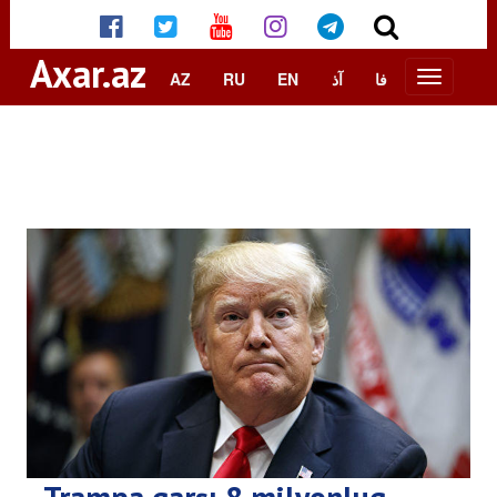
Axar.az
AZ
RU
EN
آذ
فا