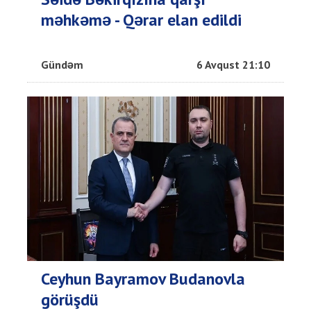
məhkəmə - Qərar elan edildi
Gündəm
6 Avqust 21:10
Ceyhun Bayramov Budanovla
görüşdü