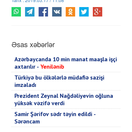
Tarix : 2019.03.17 / 11:08
Əsas xəbərlər
Azərbaycanda 10 min manat maaşla işçi
axtarılır -
Yenilənib
Türkiyə bu ölkələrlə müdafiə sazişi
imzaladı
Prezident Zeynal Nağdəliyevin oğluna
yüksək vəzifə verdi
Samir Şərifov sədr təyin edildi -
Sərəncam