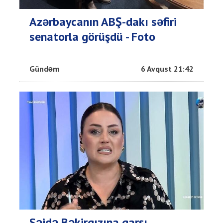
Azərbaycanın ABŞ-dakı səfiri
senatorla görüşdü - Foto
Gündəm
6 Avqust 21:42
Səidə Bəkirqızına qarşı