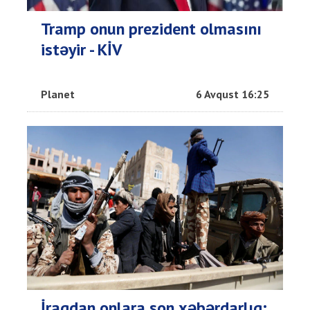
Tramp onun prezident olmasını
istəyir - KİV
Planet
6 Avqust 16:25
İraqdan onlara son xəbərdarlıq: