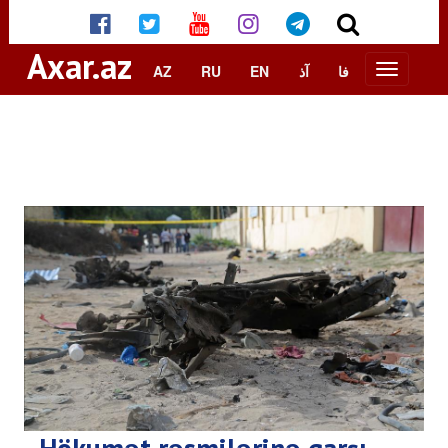
Axar.az
AZ
RU
EN
آذ
فا