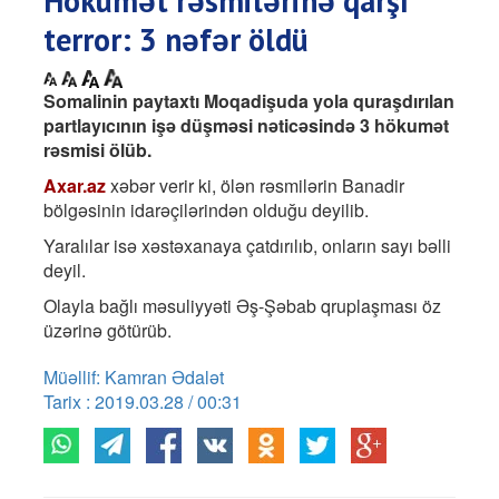
Hökumət rəsmilərinə qarşı
terror: 3 nəfər öldü
Somalinin paytaxtı Moqadişuda yola quraşdırılan
partlayıcının işə düşməsi nəticəsində 3 hökumət
rəsmisi ölüb.
Axar.az
xəbər verir ki, ölən rəsmilərin Banadir
bölgəsinin idarəçilərindən olduğu deyilib.
Yaralılar isə xəstəxanaya çatdırılıb, onların sayı bəlli
deyil.
Olayla bağlı məsuliyyəti Əş-Şəbab qruplaşması öz
üzərinə götürüb.
Müəllif: Kamran Ədalət
Tarix : 2019.03.28 / 00:31