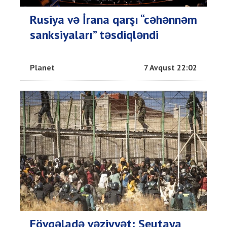
Rusiya və İrana qarşı “cəhənnəm
sanksiyaları” təsdiqləndi
Planet
7 Avqust 22:02
Fövqəladə vəziyyət: Seutaya