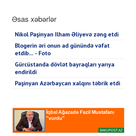
Əsas xəbərlər
Nikol Paşinyan İlham Əliyevə zəng etdi
Blogerin əri onun ad günündə vəfat
etdib... - Foto
Gürcüstanda dövlət bayraqları yarıya
endirildi
Paşinyan Azərbaycan xalqını təbrik etdi