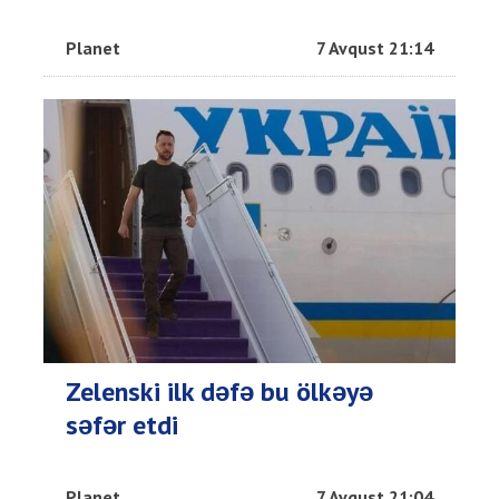
Planet
7 Avqust 21:14
Zelenski ilk dəfə bu ölkəyə
səfər etdi
Planet
7 Avqust 21:04