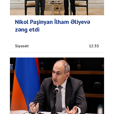
Nikol Paşinyan İlham Əliyevə
zəng etdi
Siyasət
12:33