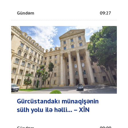
Gündəm
09:27
Gürcüstandakı münaqişənin
sülh yolu ilə həlli... – XİN
Gündəm
09:09