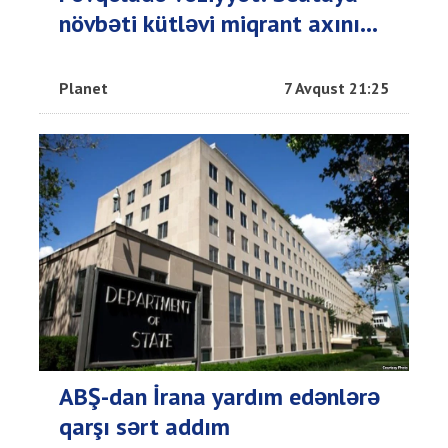
növbəti kütləvi miqrant axını...
Planet
7 Avqust 21:25
ABŞ-dan İrana yardım edənlərə
qarşı sərt addım