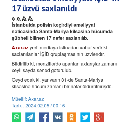
17 üzvü saxlanıldı
İstanbulda polisin keçirdiyi əməliyyat
nəticəsində Santa-Mariya kilsəsinə hücumda
şübhəli bilinən 17 nəfər saxlanılıb.
Axar.az
yerli mediaya istinadən xəbər verir ki,
saxlanılanlar İŞİD qruplaşmasının üzvləridir.
Bildirilib ki, mənzillərdə aparılan axtarışlar zamanı
xeyli sayda sənəd götürülüb.
Qeyd edək ki, yanvarın 31-də Santa-Mariya
kilsəsinə hücum zamanı bir nəfər öldürülmüşdü.
Müəllif: Axar.az
Tarix : 2024.02.05 / 00:16