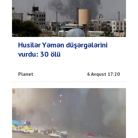
Husilər Yəmən düşərgələrini
vurdu: 30 ölü
Planet
6 Avqust 17:20