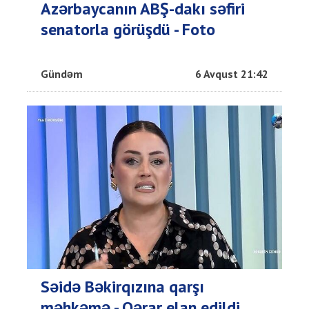
Azərbaycanın ABŞ-dakı səfiri
senatorla görüşdü - Foto
Gündəm
6 Avqust 21:42
Səidə Bəkirqızına qarşı
məhkəmə - Qərar elan edildi