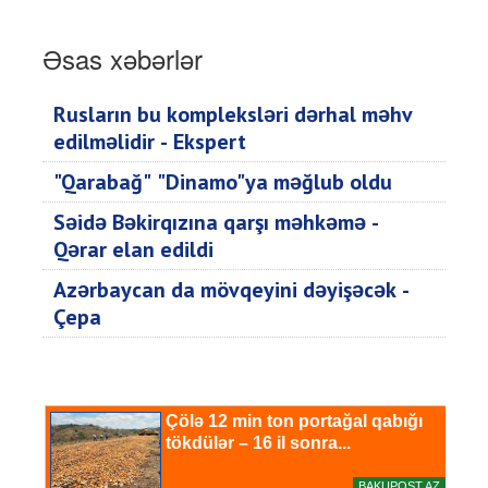
Əsas xəbərlər
Rusların bu kompleksləri dərhal məhv
edilməlidir - Ekspert
"Qarabağ" "Dinamo"ya məğlub oldu
Səidə Bəkirqızına qarşı məhkəmə -
Qərar elan edildi
Azərbaycan da mövqeyini dəyişəcək -
Çepa