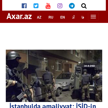
Axar.az
AZ
RU
EN
آذ
فا
İstanbulda əməliyyat: İŞİD-in