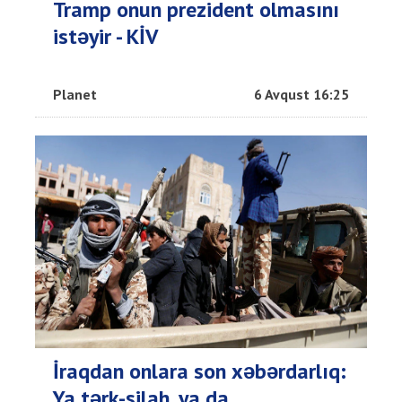
Tramp onun prezident olmasını
istəyir - KİV
Planet
6 Avqust 16:25
İraqdan onlara son xəbərdarlıq:
Ya tərk-silah. ya da…