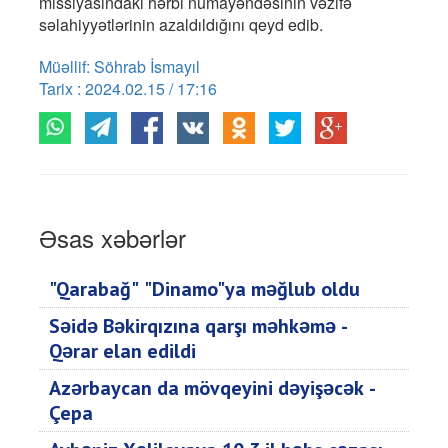
missiyasındakı hərbi nümayəndəsinin vəzifə
səlahiyyətlərinin azaldıldığını qeyd edib.
Müəllif: Söhrab İsmayıl
Tarix : 2024.02.15 / 17:16
Əsas xəbərlər
"Qarabağ" "Dinamo"ya məğlub oldu
Səidə Bəkirqızına qarşı məhkəmə -
Qərar elan edildi
Azərbaycan da mövqeyini dəyişəcək -
Çepa