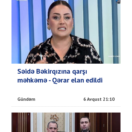
Səidə Bəkirqızına qarşı
məhkəmə - Qərar elan edildi
Gündəm
6 Avqust 21:10