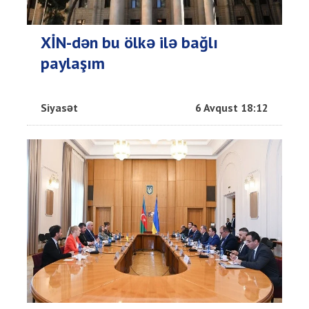
XİN-dən bu ölkə ilə bağlı
paylaşım
Siyasət
6 Avqust 18:12