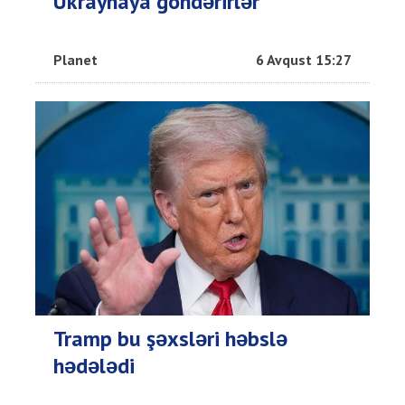
Ukraynaya göndərirlər
Planet
6 Avqust 15:27
Tramp bu şəxsləri həbslə
hədələdi