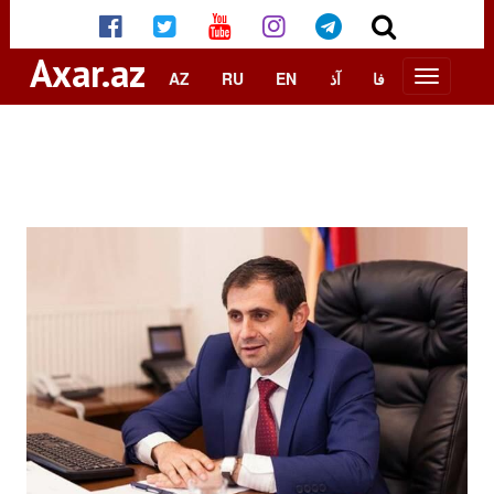
Axar.az
AZ
RU
EN
آذ
فا