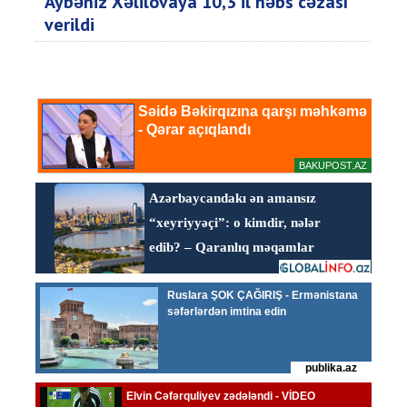
Aybəniz Xəlilovaya 10,3 il həbs cəzası
verildi