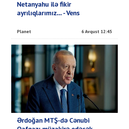
Netanyahu ilə fikir
ayrılıqlarımız… - Vens
Planet
6 Avqust 12:45
Ərdoğan MTŞ-də Cənubi
Qafqazı müzakirə edəcək