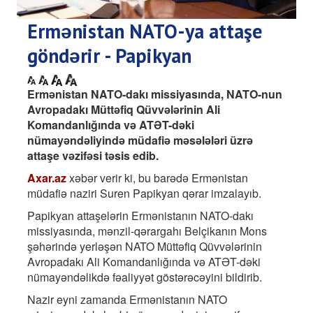
Ermənistan NATO-ya attaşe
göndərir - Papikyan
Ermənistan NATO-dakı missiyasında, NATO-nun
Avropadakı Müttəfiq Qüvvələrinin Ali
Komandanlığında və ATƏT-dəki
nümayəndəliyində müdafiə məsələləri üzrə
attaşe vəzifəsi təsis edib.
Axar.az
xəbər verir ki, bu barədə Ermənistan
müdafiə naziri Suren Papikyan qərar imzalayıb.
Papikyan attaşelərin Ermənistanın NATO-dakı
missiyasında, mənzil-qərargahı Belçikanın Mons
şəhərində yerləşən NATO Müttəfiq Qüvvələrinin
Avropadakı Ali Komandanlığında və ATƏT-dəki
nümayəndəlikdə fəaliyyət göstərəcəyini bildirib.
Nazir eyni zamanda Ermənistanın NATO