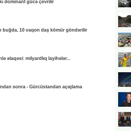
kı dominant gücə çevrilir
 buğda, 10 vaqon daş kömür göndərilir
 əlaqəsi: milyardlıq layihələr...
ından sonra - Gürcüstandan açıqlama