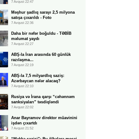
7 Avqust 22:47
Məşhur şadlıq sarayı 2,5 milyona
satışa çıxarıldı - Foto
7 Avqust 22:36
Daha bir nəfər boğuldu - TƏBİB
məlumat yaydı
7 Avqust 22:27
ABŞ-la İran arasında 60 günlük
razılaşma...
7 Avqust 22:19
ABŞ-la 7,5 milyardlıq saziş:
Azərbaycan nələr alacaq?
7 Avqust 22:10
Rusiya və İrana qarşı “cəhənnəm
sanksiyaları” təsdiqləndi
7 Avqust 22:02
Anar Bayramov direktor müavinini
işdən çıxartdı
7 Avqust 21:52
“Məkkə sazişi”: Bu ölkələrə mesaj