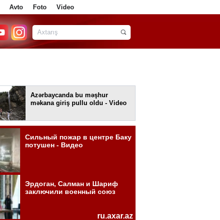
Avto
Foto
Video
Azərbaycanda bu məşhur
məkana giriş pullu oldu - Video