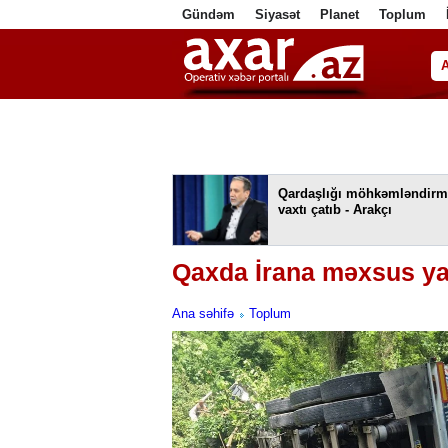
Gündəm
Siyasət
Planet
Toplum
ف
Qardaşlığı möhkəmləndirm
vaxtı çatıb - Arakçı
Qaxda İrana məxsus y
Ana səhifə
Toplum