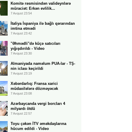
Komitə rəsmisindən valideynlərə
müraciət: Erkən evlilik...
7 Avqust 23:54
İtaliya İspaniya ilə bağlı qərarından
imtina etmədi
7 Avqust 23:42
"Əhmədli"də küçə satıcıları
yığışdırıldı - Video
7 Avqust 23:30
Almaniyada naməlum PUA-lar - TŞ-
nin iclası keçirildi
7 Avqust 23:19
Xəbərdarlıq: Fransa xarici
müdaxilələrə dözməyəcək
7 Avqust 23:08
Azərbaycanda vergi borcları 4
milyardı ötdü
7 Avqust 22:57
Toyu çəkən İTV əməkdaşlarına
hücum edildi - Video