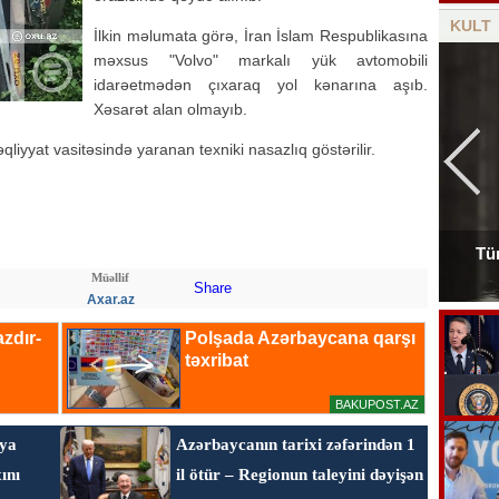
KULT
İlkin məlumata görə, İran İslam Respublikasına
məxsus "Volvo" markalı yük avtomobili
idarəetmədən çıxaraq yol kənarına aşıb.
Xəsarət alan olmayıb.
liyyat vasitəsində yaranan texniki nasazlıq göstərilir.
Tür
Tanınmış aşığın nəvəsi faciəvi şəkildə öldü
Müəllif
Share
Axar.az