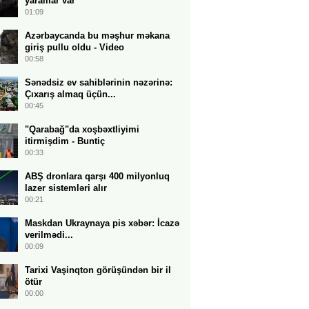
yaralılar var
01:09
Azərbaycanda bu məşhur məkana
giriş pullu oldu - Video
00:58
Sənədsiz ev sahiblərinin nəzərinə:
Çıxarış almaq üçün...
00:45
"Qarabağ"da xoşbəxtliyimi
itirmişdim - Buntiç
00:33
ABŞ dronlara qarşı 400 milyonluq
lazer sistemləri alır
00:21
Maskdan Ukraynaya pis xəbər: İcazə
verilmədi...
00:09
Tarixi Vaşinqton görüşündən bir il
ötür
00:00