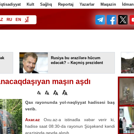
İqtisadiyyat
Kult
Sağlıq
Reportaj
Yazarlar
Maqazin
İdman
آذ
AZ
RU
EN
ا
ək
Rusiya bu ərazilərə hücum
edəcək? – Keçmiş prezident
anacaqdaşıyan maşın aşdı
Qax rayonunda yol-nəqliyyat hadisəsi baş
verib.
Axar.az
Oxu.az-a istinadla xəbər verir ki,
hadisə saat 08:30-da rayonun Şüşəkənd kəndi
ərazisində qeydə alınıb.