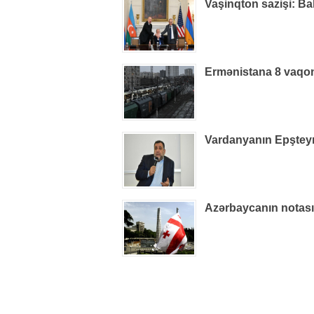
Vaşinqton sazişi: Ba
Ermənistana 8 vaqon
Vardanyanın Epşteynlə
Azərbaycanın notas