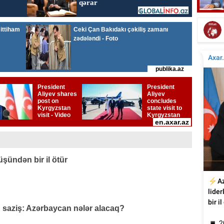
Tür
Tanınmış aşığın nəvəsi faciəvi şəkildə öldü
üşündən bir il ötür
q saziş: Azərbaycan nələr alacaq?