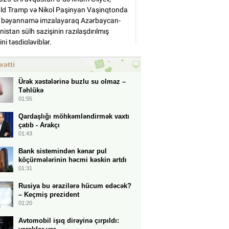
xətti
Ürək xəstələrinə buzlu su olmaz –
Təhlükə
01:55
Qardaşlığı möhkəmləndirmək vaxtı
çatıb - Arakçı
01:43
Bank sistemindən kənar pul
köçürmələrinin həcmi kəskin artdı
01:31
Rusiya bu ərazilərə hücum edəcək?
– Keçmiş prezident
01:20
Avtomobil işıq dirəyinə çırpıldı: