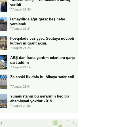
verildi
7 Avqust 21:43
İsmayıllıda ağır qəza: beş nəfər
yaralandı...
7 Avqust 21:34
Fövqəladə vəziyyət: Seutaya növbəti
kütləvi miqrant axını...
7 Avqust 21:25
ABŞ-dan İrana yardım edənlərə qarşı
sərt addım
7 Avqust 21:14
Zelenski ilk dəfə bu ölkəyə səfər etdi
7 Avqust 21:04
Yunanıstanın bu qərarının heç bir
əhəmiyyəti yoxdur - XİN
7 Avqust 20:56
U