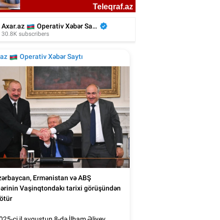
kiyəli aktyor azərbaycanlı rejissorun
filmində - Video