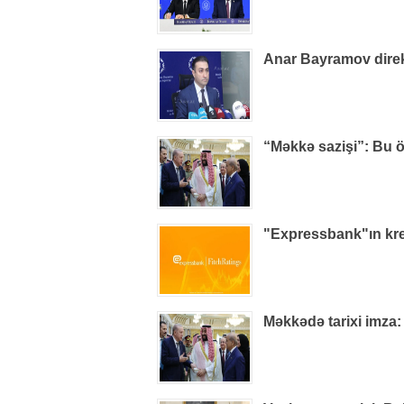
Anar Bayramov direkt
“Məkkə sazişi”: Bu ö
"Expressbank"ın kred
Məkkədə tarixi imza: