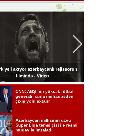
kiyəli aktyor azərbaycanlı rejissorun
Ceki Çan Bakıda çə
filmində - Video
zədələdi 