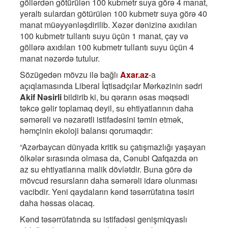
göllərdən götürülən 100 kubmetr suya görə 4 manat,
yeraltı sulardan götürülən 100 kubmetr suya görə 40
manat müəyyənləşdirilib. Xəzər dənizinə axıdılan
100 kubmetr tullantı suyu üçün 1 manat, çay və
göllərə axıdılan 100 kubmetr tullantı suyu üçün 4
manat nəzərdə tutulur.
Sözügedən mövzu ilə bağlı
Axar.az
-a
açıqlamasında Liberal İqtisadçılar Mərkəzinin sədri
Akif Nəsirli
bildirib ki, bu qərarın əsas məqsədi
təkcə gəlir toplamaq deyil, su ehtiyatlarının daha
səmərəli və nəzarətli istifadəsini təmin etmək,
həmçinin ekoloji balansı qorumaqdır:
“Azərbaycan dünyada kritik su çatışmazlığı yaşayan
ölkələr sırasında olmasa da, Cənubi Qafqazda ən
az su ehtiyatlarına malik dövlətdir. Buna görə də
mövcud resursların daha səmərəli idarə olunması
vacibdir. Yeni qaydaların kənd təsərrüfatına təsiri
daha həssas olacaq.
Kənd təsərrüfatında su istifadəsi genişmiqyaslı