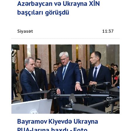
Azərbaycan və Ukrayna XİN
başçıları görüşdü
Siyasət
11:37
Bayramov Kiyevdə Ukrayna
PUA-larına baxdı - Foto