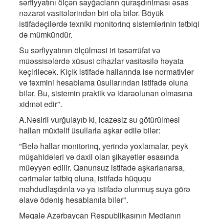
sərfiyyatını ölçən sayğacların quraşdırılması əsas
nəzarət vasitələrindən biri ola bilər. Böyük
istifadəçilərdə texniki monitorinq sistemlərinin tətbiqi
də mümkündür.
Su sərfiyyatının ölçülməsi iri təsərrüfat və
müəssisələrdə xüsusi cihazlar vasitəsilə həyata
keçiriləcək. Kiçik istifadə hallarında isə normativlər
və təxmini hesablama üsullarından istifadə oluna
bilər. Bu, sistemin praktik və idarəolunan olmasına
xidmət edir".
A.Nəsirli vurğulayıb ki, icazəsiz su götürülməsi
halları müxtəlif üsullarla aşkar edilə bilər:
"Belə hallar monitorinq, yerində yoxlamalar, peyk
müşahidələri və daxil olan şikayətlər əsasında
müəyyən edilir. Qanunsuz istifadə aşkarlanarsa,
cərimələr tətbiq oluna, istifadə hüququ
məhdudlaşdırıla və ya istifadə olunmuş suya görə
əlavə ödəniş hesablanıla bilər".
Məqalə Azərbaycan Respublikasının Medianın