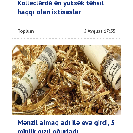
Kolleclərdə ən yüksək təhsil
haqqı olan ixtisaslar
Toplum
5 Avqust 17:55
Mənzil almaq adı ilə evə girdi, 5
minlik qızıl oğurladı