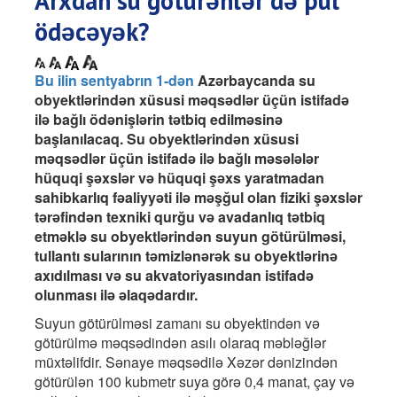
Arxdan su götürənlər də pul
ödəcəyək?
Bu ilin sentyabrın 1-dən
Azərbaycanda su
obyektlərindən xüsusi məqsədlər üçün istifadə
ilə bağlı ödənişlərin tətbiq edilməsinə
başlanılacaq. Su obyektlərindən xüsusi
məqsədlər üçün istifadə ilə bağlı məsələlər
hüquqi şəxslər və hüquqi şəxs yaratmadan
sahibkarlıq fəaliyyəti ilə məşğul olan fiziki şəxslər
tərəfindən texniki qurğu və avadanlıq tətbiq
etməklə su obyektlərindən suyun götürülməsi,
tullantı sularının təmizlənərək su obyektlərinə
axıdılması və su akvatoriyasından istifadə
olunması ilə əlaqədardır.
Suyun götürülməsi zamanı su obyektindən və
götürülmə məqsədindən asılı olaraq məbləğlər
müxtəlifdir. Sənaye məqsədilə Xəzər dənizindən
götürülən 100 kubmetr suya görə 0,4 manat, çay və