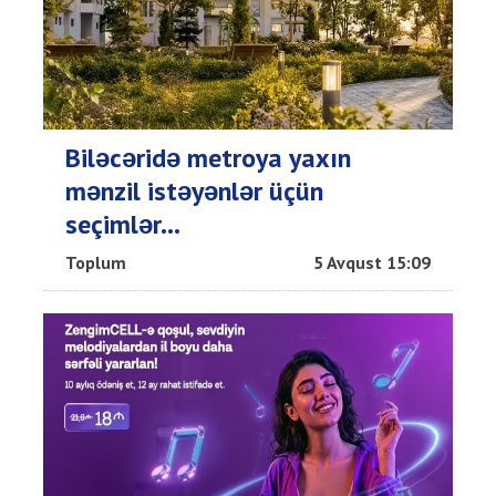
Biləcəridə metroya yaxın
mənzil istəyənlər üçün
seçimlər...
Toplum
5 Avqust 15:09