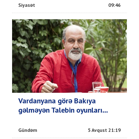
Siyasət
09:46
Vardanyana görə Bakıya
gəlməyən Talebin oyunları...
Gündəm
5 Avqust 21:19