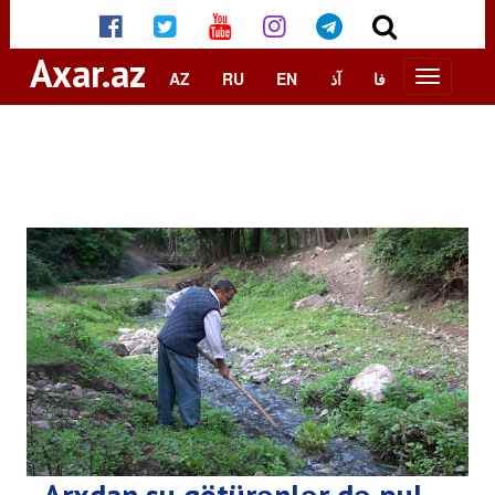
Axar.az
AZ
RU
EN
آذ
فا