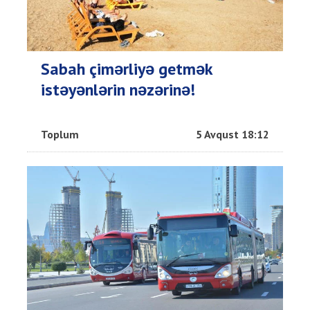
Sabah çimərliyə getmək
istəyənlərin nəzərinə!
Toplum
5 Avqust 18:12