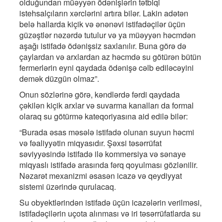
olduğundan müəyyən ödənişlərin tətbiqi
istehsalçıların xərclərini artıra bilər. Lakin adətən
belə hallarda kiçik və ənənəvi istifadəçilər üçün
güzəştlər nəzərdə tutulur və ya müəyyən həcmdən
aşağı istifadə ödənişsiz saxlanılır. Buna görə də
çaylardan və arxlardan az həcmdə su götürən bütün
fermerlərin eyni qaydada ödənişə cəlb ediləcəyini
demək düzgün olmaz”.
Onun sözlərinə görə, kəndlərdə fərdi qaydada
çəkilən kiçik arxlar və suvarma kanalları da formal
olaraq su götürmə kateqoriyasına aid edilə bilər:
“Burada əsas məsələ istifadə olunan suyun həcmi
və fəaliyyətin miqyasıdır. Şəxsi təsərrüfat
səviyyəsində istifadə ilə kommersiya və sənaye
miqyaslı istifadə arasında fərq qoyulması gözlənilir.
Nəzarət mexanizmi əsasən icazə və qeydiyyat
sistemi üzərində qurulacaq.
Su obyektlərindən istifadə üçün icazələrin verilməsi,
istifadəçilərin uçota alınması və iri təsərrüfatlarda su