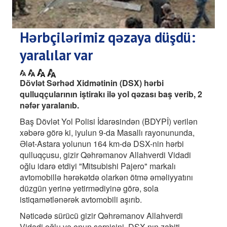
Hərbçilərimiz qəzaya düşdü:
yaralılar var
Dövlət Sərhəd Xidmətinin (DSX) hərbi
qulluqçularının iştirakı ilə yol qəzası baş verib, 2
nəfər yaralanıb.
Baş Dövlət Yol Polisi İdarəsindən (BDYPİ) verilən
xəbərə görə ki, iyulun 9-da Masallı rayonununda,
Ələt-Astara yolunun 164 km-də DSX-nin hərbi
qulluqçusu, gizir Qəhrəmanov Allahverdi Vidadi
oğlu idarə etdiyi "Mitsubishi Pajero" markalı
avtomobillə hərəkətdə olarkən ötmə əməliyyatını
düzgün yerinə yetirmədiyinə görə, sola
istiqamətlənərək avtomobili aşırıb.
Nəticədə sürücü gizir Qəhrəmanov Allahverdi
Vidadi oğlu və onun sərnişini, DSX-nın zabiti,