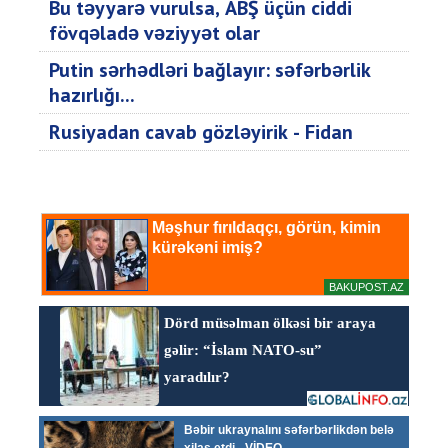
Bu təyyarə vurulsa, ABŞ üçün ciddi
fövqəladə vəziyyət olar
Putin sərhədləri bağlayır: səfərbərlik
hazırlığı...
Rusiyadan cavab gözləyirik - Fidan