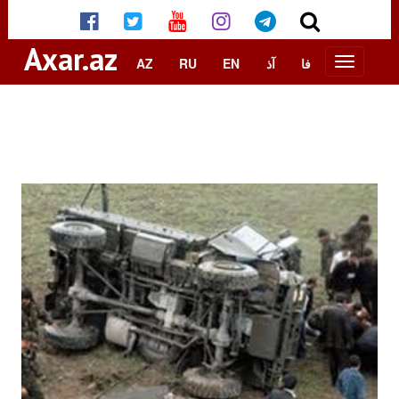
Axar.az
AZ
RU
EN
آذ
فا