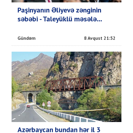
Paşinyanın Əliyevə zənginin
səbəbi - Taleyüklü məsələ...
Gündəm
8 Avqust 21:52
Azərbaycan bundan hər il 3