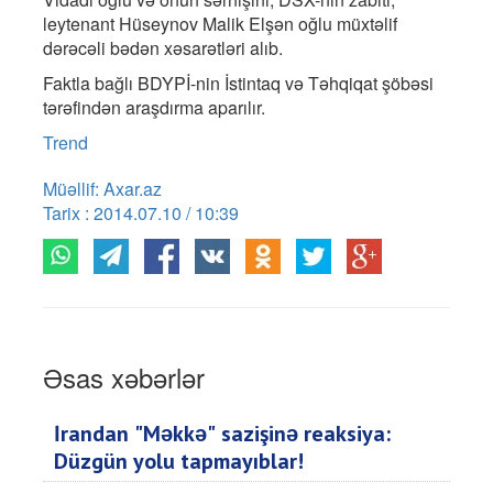
leytenant Hüseynov Malik Elşən oğlu müxtəlif
dərəcəli bədən xəsarətləri alıb.
Faktla bağlı BDYPİ-nin İstintaq və Təhqiqat şöbəsi
tərəfindən araşdırma aparılır.
Trend
Müəllif: Axar.az
Tarix : 2014.07.10 / 10:39
Əsas xəbərlər
İrandan "Məkkə" sazişinə reaksiya:
Düzgün yolu tapmayıblar!