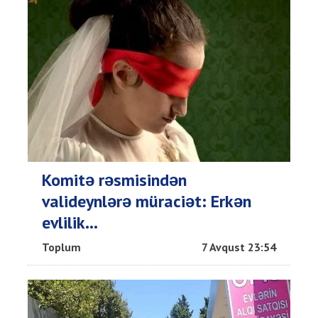
Komitə rəsmisindən
valideynlərə müraciət: Erkən
evlilik...
Toplum
7 Avqust 23:54