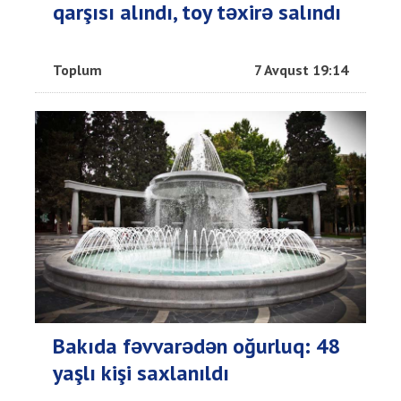
qarşısı alındı, toy təxirə salındı
Toplum
7 Avqust 19:14
Bakıda fəvvarədən oğurluq: 48
yaşlı kişi saxlanıldı