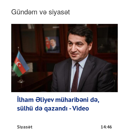
Gündəm və siyasət
İlham Əliyev müharibəni də,
sülhü də qazandı - Video
Siyasət
14:46