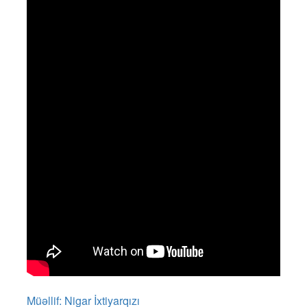
Müəllif: Nigar İxtiyarqızı