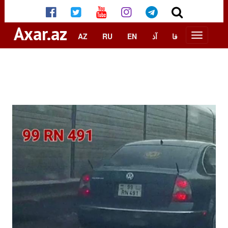
Axar.az
AZ
RU
EN
آذ
فا