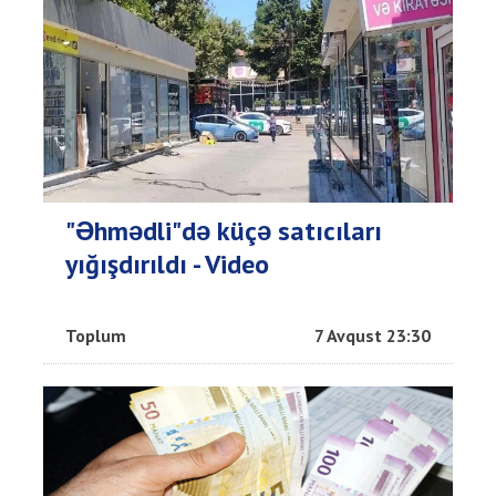
"Əhmədli"də küçə satıcıları
yığışdırıldı - Video
Toplum
7 Avqust 23:30