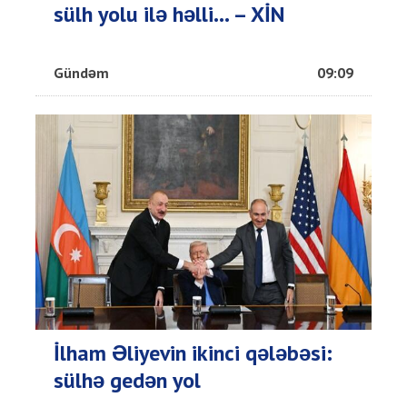
sülh yolu ilə həlli... – XİN
Gündəm
09:09
İlham Əliyevin ikinci qələbəsi:
sülhə gedən yol