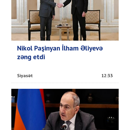
Nikol Paşinyan İlham Əliyevə
zəng etdi
Siyasət
12:33