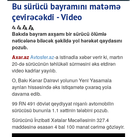
Bu sürücü bayramını matəmə
çevirəcəkdi - Video
Bakıda bayram axşamı bir sürücü ölümlə
nəticələnə biləcək şəkildə yol hərəkət qaydasını
pozub.
Axar.az
Avtosfer.az
-a istinadla xəbər verir ki, martın
20-də sürücünün təhlükəli sürməsini əks etdirən
video kadrlar yayılıb.
O, Bakı Kənar Dairəvi yolunun Yeni Yasamala
ayrılan hissəsində əks istiqamətə çıxaraq yola
davama edib.
99 RN 491 dövlət qeydiyyat nişanlı avtomobilin
sürücüsü bununla 1.1 xəttinin tələbini pozub.
Sürücünü İnzibati Xətalar Məcəlləsinin 327.4
maddəsinə əsasən 4 bal 100 manat cərimə gözləyir.