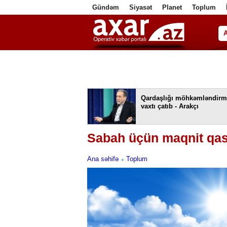
Gündəm
Siyasət
Planet
Toplum
ا
Qardaşlığı möhkəmləndirm
vaxtı çatıb - Arakçı
Sabah üçün maqnit qası
Ana səhifə
Toplum