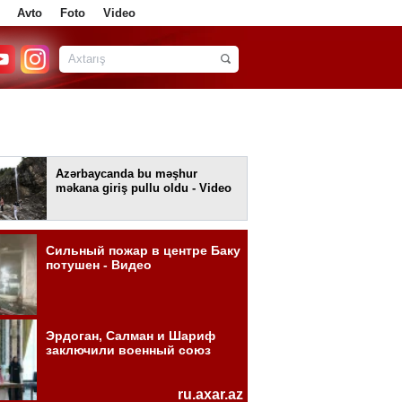
Avto
Foto
Video
Azərbaycanda bu məşhur
məkana giriş pullu oldu - Video