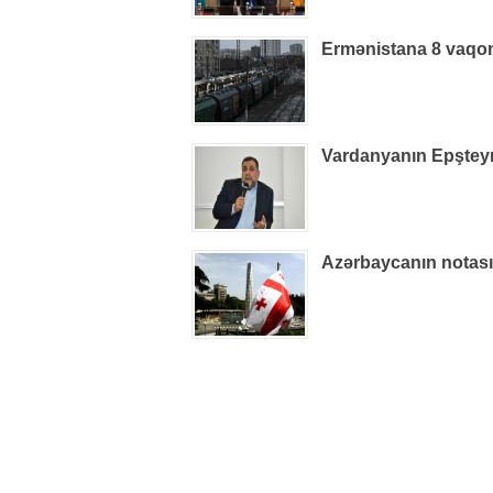
Ermənistana 8 vaqon
Vardanyanın Epşteynlə
Azərbaycanın notas