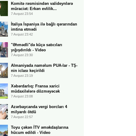
Komitə rəsmisindən valideynlərə
müraciət: Erkən evlilik...
7 Avqust 23:54
İtaliya İspaniya ilə bağlı qərarından
imtina etmədi
7 Avqust 23:42
"Əhmədli"də küçə satıcıları
yığışdırıldı - Video
7 Avqust 23:30
Almaniyada naməlum PUA-lar - TŞ-
nin iclası keçirildi
7 Avqust 23:19
Xəbərdarlıq: Fransa xarici
müdaxilələrə dözməyəcək
7 Avqust 23:08
Azərbaycanda vergi borcları 4
milyardı ötdü
7 Avqust 22:57
Toyu çəkən İTV əməkdaşlarına
hücum edildi - Video