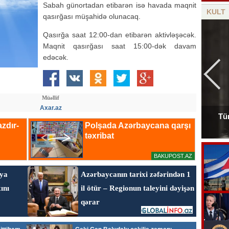
Sabah günortadan etibarən isə havada maqnit
KULT
qasırğası müşahidə olunacaq.
Qasırğa saat 12:00-dan etibarən aktivləşəcək.
Maqnit qasırğası saat 15:00-dək davam
edəcək.
Müəllif
Axar.az
Tür
Tanınmış aşığın nəvəsi faciəvi şəkildə öldü