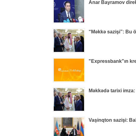
Anar Bayramov direkt
“Məkkə sazişi”: Bu ö
"Expressbank"ın kred
Məkkədə tarixi imza:
Vaşinqton sazişi: Ba