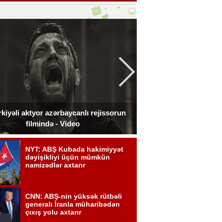
kiyəli aktyor azərbaycanlı rejissorun
Ceki Çan Bakıda çə
filmində - Video
zədələdi 