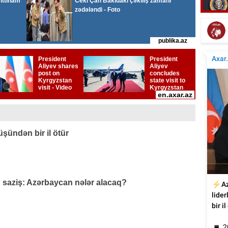
Tür
Tanınmış aşığın nəvəsi faciəvi şəkildə öldü
üşündən bir il ötür
q saziş: Azərbaycan nələr alacaq?