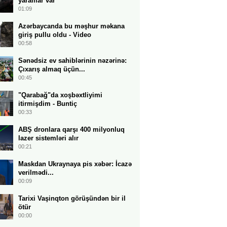
yaralılar var
01:09
Azərbaycanda bu məşhur məkana
giriş pullu oldu - Video
00:58
Sənədsiz ev sahiblərinin nəzərinə:
Çıxarış almaq üçün...
00:45
"Qarabağ"da xoşbəxtliyimi
itirmişdim - Buntiç
00:33
ABŞ dronlara qarşı 400 milyonluq
lazer sistemləri alır
00:21
Maskdan Ukraynaya pis xəbər: İcazə
verilmədi...
00:09
Tarixi Vaşinqton görüşündən bir il
ötür
00:00