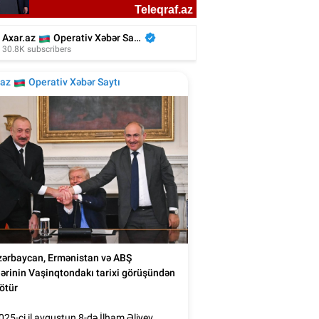
kiyəli aktyor azərbaycanlı rejissorun
filmində - Video