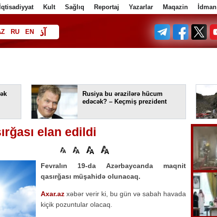
İqtisadiyyat
Kult
Sağlıq
Reportaj
Yazarlar
Maqazin
İdman
آذ
AZ
RU
EN
ف
ək
Rusiya bu ərazilərə hücum
edəcək? – Keçmiş prezident
rğası elan edildi
Fevralın 19-da Azərbaycanda maqnit
qasırğası müşahidə olunacaq.
Axar.az
xəbər verir ki, bu gün və sabah havada
kiçik pozuntular olacaq.