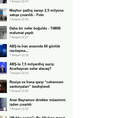
7 Avqust 22:47
Məşhur şadlıq sarayı 2,5 milyona
satışa çıxarıldı - Foto
7 Avqust 22:36
Daha bir nəfər boğuldu - TƏBİB
məlumat yaydı
7 Avqust 22:27
ABŞ-la İran arasında 60 günlük
razılaşma...
7 Avqust 22:19
ABŞ-la 7,5 milyardlıq saziş:
Azərbaycan nələr alacaq?
7 Avqust 22:10
Rusiya və İrana qarşı “cəhənnəm
sanksiyaları” təsdiqləndi
7 Avqust 22:02
Anar Bayramov direktor müavinini
işdən çıxartdı
7 Avqust 21:52
“Məkkə sazişi”: Bu ölkələrə mesaj