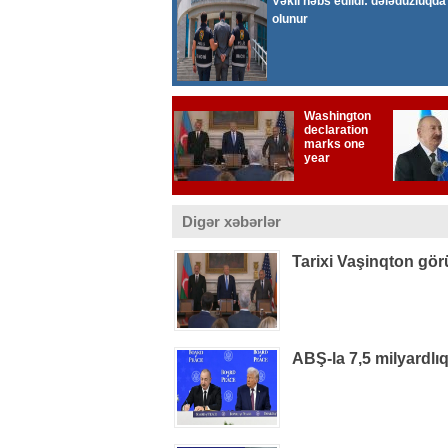
Digər xəbərlər
Tarixi Vaşinqton gör
ABŞ-la 7,5 milyardlı