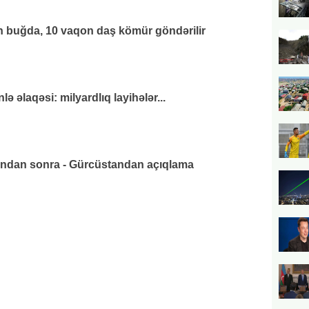
 buğda, 10 vaqon daş kömür göndərilir
 əlaqəsi: milyardlıq layihələr...
ından sonra - Gürcüstandan açıqlama