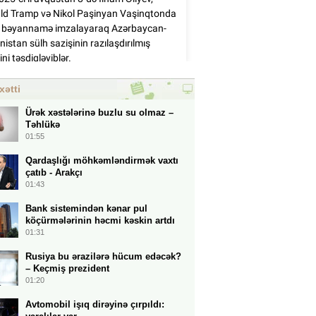
xətti
Ürək xəstələrinə buzlu su olmaz –
Təhlükə
01:55
Qardaşlığı möhkəmləndirmək vaxtı
çatıb - Arakçı
01:43
Bank sistemindən kənar pul
köçürmələrinin həcmi kəskin artdı
01:31
Rusiya bu ərazilərə hücum edəcək?
– Keçmiş prezident
01:20
Avtomobil işıq dirəyinə çırpıldı: