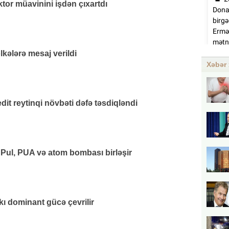
or müavinini işdən çıxartdı
lkələrə mesaj verildi
Xəbər 
it reytinqi növbəti dəfə təsdiqləndi
 Pul, PUA və atom bombası birləşir
kı dominant gücə çevrilir