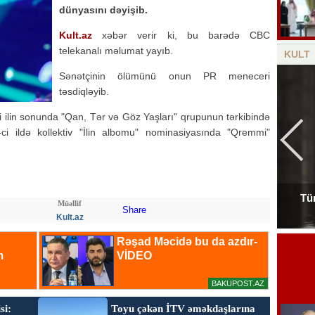
dünyasını dəyişib.
Kult.az
xəbər verir ki, bu barədə CBC
telekanalı məlumat yayıb.
KULT
Sənətçinin ölümünü onun PR meneceri
təsdiqləyib.
 ilin sonunda "Qan, Tər və Göz Yaşları" qrupunun tərkibində
i ildə kollektiv "İlin albomu" nominasiyasında "Qremmi"
Tür
Müəllif
Tanınmış aşığın nəvəsi faciəvi şəkildə öldü
Share
Kult.az