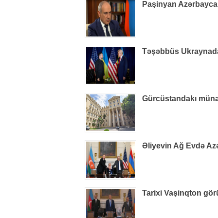
Paşinyan Azərbaycan 
Təşəbbüs Ukraynada i
Gürcüstandakı münaqi
Əliyevin Ağ Evdə Azə
Tarixi Vaşinqton gör