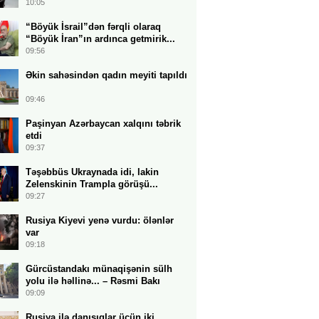
10:05
“Böyük İsrail”dən fərqli olaraq
“Böyük İran”ın ardınca getmirik...
09:56
Əkin sahəsindən qadın meyiti tapıldı
09:46
Paşinyan Azərbaycan xalqını təbrik
etdi
09:37
Təşəbbüs Ukraynada idi, lakin
Zelenskinin Trampla görüşü...
09:27
Rusiya Kiyevi yenə vurdu: ölənlər
var
09:18
Gürcüstandakı münaqişənin sülh
yolu ilə həllinə... – Rəsmi Bakı
09:09
Rusiya ilə danışıqlar üçün iki