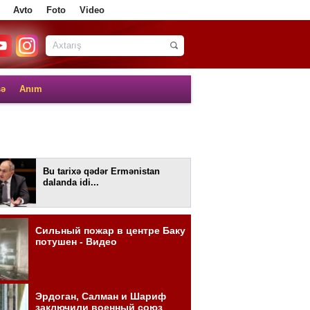
Avto
Foto
Video
sə
Anım
Bu tarixə qədər Ermənistan
dalanda idi...