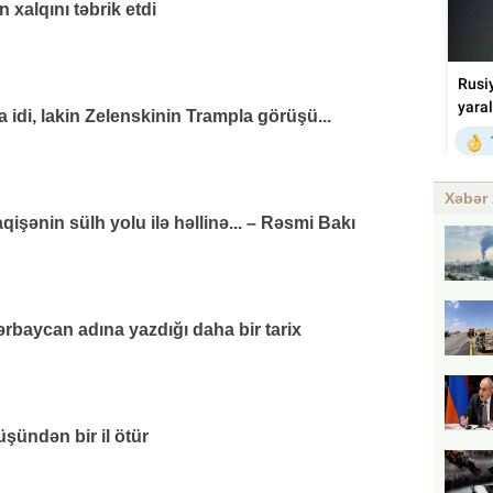
xalqını təbrik etdi
di, lakin Zelenskinin Trampla görüşü...
Xəbər 
şənin sülh yolu ilə həllinə... – Rəsmi Bakı
rbaycan adına yazdığı daha bir tarix
üşündən bir il ötür