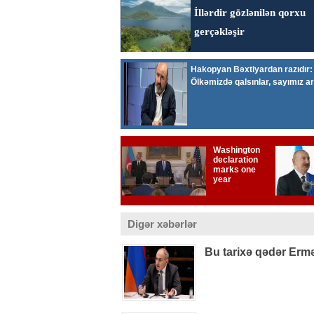
Digər xəbərlər
Bu tarixə qədər Ermə