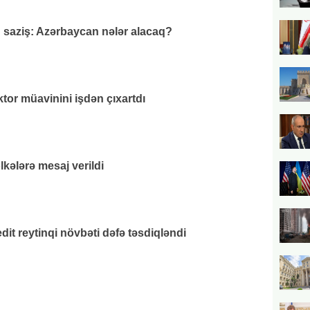
q saziş: Azərbaycan nələr alacaq?
or müavinini işdən çıxartdı
lkələrə mesaj verildi
it reytinqi növbəti dəfə təsdiqləndi