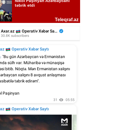
kiyəli aktyor azərbaycanlı rejissorun
filmində - Video