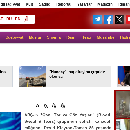
İqtisadiyyat
Kult
Sağlıq
Reportaj
Yazarlar
Maqazin
İdman
آذ
AZ
RU
EN
ف
Ədəbiyyat
Musiqi
Sinema
Rəsm
Teatr
Müsahibə
Hadi
inə
"Hunday" işıq dirəyinə çırpıldı:
ölən var
ABŞ-ın "Qan, Tər və Göz Yaşları"
(
Blood,
Sweat & Tears) qrupunun solisti, kanadalı
müğənni Devid Kleyton-Tomas 85 yaşında