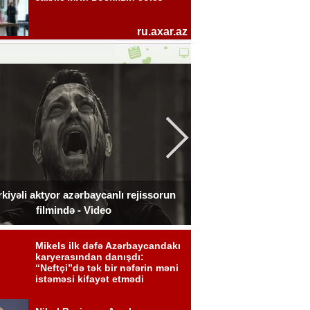
kiyəli aktyor azərbaycanlı rejissorun
Ceki Çan Bakıda çə
filmində - Video
zədələdi 