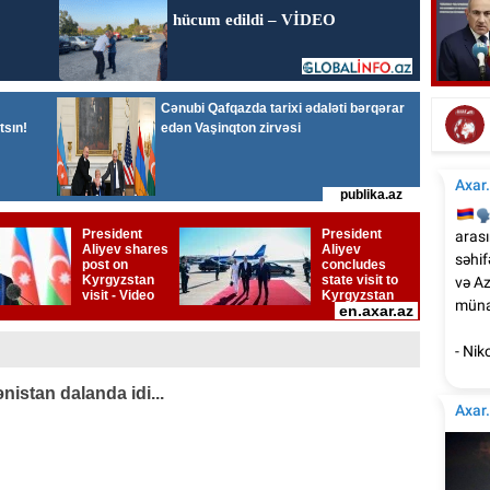
Tür
Tanınmış aşığın nəvəsi faciəvi şəkildə öldü
nistan dalanda idi...