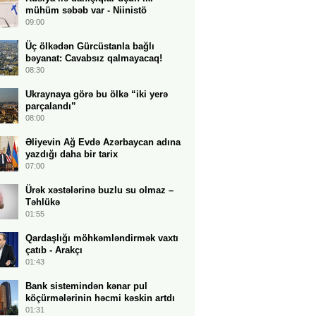
mühüm səbəb var - Niinistö
09:00
Üç ölkədən Gürcüstanla bağlı
bəyanat: Cavabsız qalmayacaq!
08:30
Ukraynaya görə bu ölkə “iki yerə
parçalandı”
08:00
Əliyevin Ağ Evdə Azərbaycan adına
yazdığı daha bir tarix
07:00
Ürək xəstələrinə buzlu su olmaz –
Təhlükə
01:55
Qardaşlığı möhkəmləndirmək vaxtı
çatıb - Arakçı
01:43
Bank sistemindən kənar pul
köçürmələrinin həcmi kəskin artdı
01:31