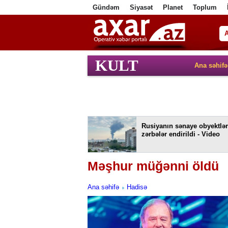
Gündəm
Siyasət
Planet
Toplum
ا
KULT
Ana səhifə
Rusiyanın sənaye obyektlər
zərbələr endirildi - Video
Məşhur müğənni öldü
Ana səhifə
Hadisə