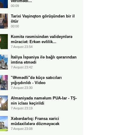
verilmədi...
00:09
Tarixi Vaşinqton görüşündən bir il
ötür
00:00
Komitə rəsmisindən valideynlərə
müraciət: Erkən evlilik...
7 Avqust 23:54
İtaliya İspaniya ilə bağlı qərarından
imtina etmədi
7 Avqust 23:42
"Əhmədli"də küçə satıcıları
yığışdırıldı - Video
7 Avqust 23:30
Almaniyada naməlum PUA-lar - TŞ-
nin iclası keçirildi
7 Avqust 23:19
Xəbərdarlıq: Fransa xarici
müdaxilələrə dözməyəcək
7 Avqust 23:08