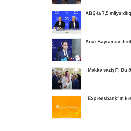
ABŞ-la 7,5 milyardlı
Anar Bayramov direkt
“Məkkə sazişi”: Bu ö
"Expressbank"ın kred