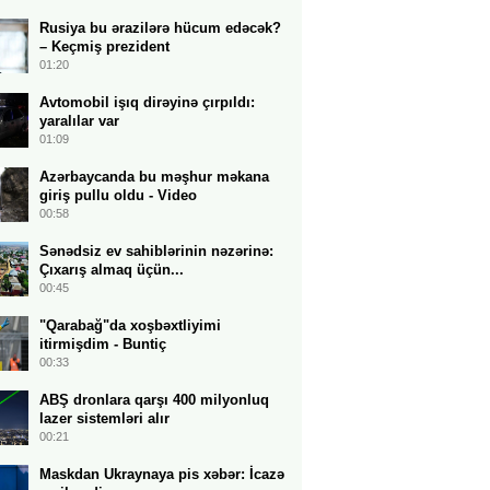
Rusiya bu ərazilərə hücum edəcək?
– Keçmiş prezident
01:20
Avtomobil işıq dirəyinə çırpıldı:
yaralılar var
01:09
Azərbaycanda bu məşhur məkana
giriş pullu oldu - Video
00:58
Sənədsiz ev sahiblərinin nəzərinə:
Çıxarış almaq üçün...
00:45
"Qarabağ"da xoşbəxtliyimi
itirmişdim - Buntiç
00:33
ABŞ dronlara qarşı 400 milyonluq
lazer sistemləri alır
00:21
Maskdan Ukraynaya pis xəbər: İcazə