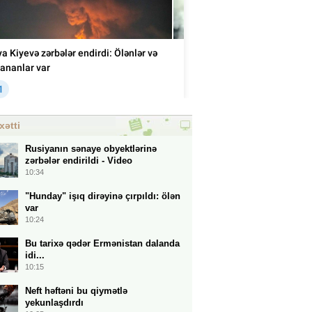
xətti
Rusiyanın sənaye obyektlərinə
zərbələr endirildi - Video
10:34
"Hunday" işıq dirəyinə çırpıldı: ölən
var
10:24
Bu tarixə qədər Ermənistan dalanda
idi...
10:15
Neft həftəni bu qiymətlə
yekunlaşdırdı