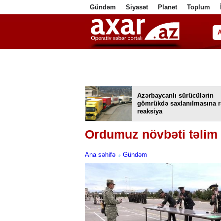
Gündəm
Siyasət
Planet
Toplum
ا
Azərbaycanlı sürücülərin
gömrükdə saxlanılmasına 
reaksiya
Ordumuz növbəti təlim t
Ana səhifə
Gündəm