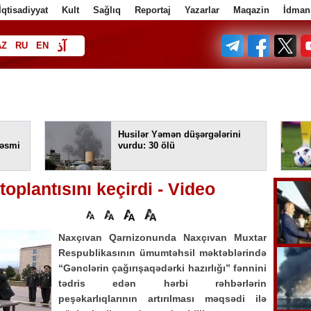
İqtisadiyyat
Kult
Sağlıq
Reportaj
Yazarlar
Maqazin
İdman
آذ
AZ
RU
EN
ف
Husilər Yəmən düşərgələrini
rəsmi
vurdu: 30 ölü
oplantısını keçirdi - Video
Naxçıvan Qarnizonunda Naxçıvan Muxtar
Respublikasının ümumtəhsil məktəblərində
“Gənclərin çağırışaqədərki hazırlığı” fənnini
tədris edən hərbi rəhbərlərin
peşəkarlıqlarının artırılması məqsədi ilə