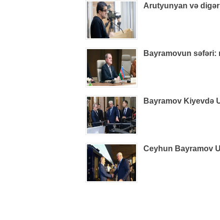
Arutyunyan və digər
Bayramovun səfəri: r
Bayramov Kiyevdə Uk
Ceyhun Bayramov Uk