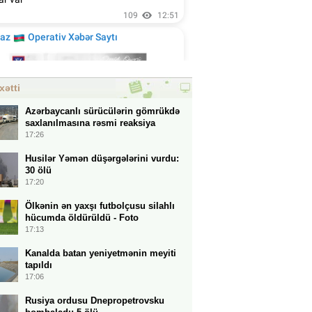
xətti
Azərbaycanlı sürücülərin gömrükdə
saxlanılmasına rəsmi reaksiya
17:26
Husilər Yəmən düşərgələrini vurdu:
30 ölü
17:20
Ölkənin ən yaxşı futbolçusu silahlı
hücumda öldürüldü - Foto
17:13
Kanalda batan yeniyetmənin meyiti
tapıldı
17:06
Rusiya ordusu Dnepropetrovsku