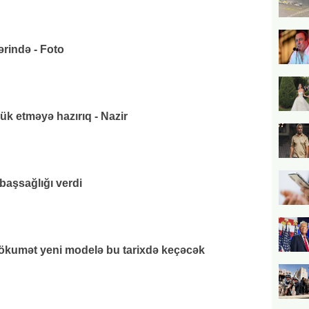
rində - Foto
k etməyə hazırıq - Nazir
başsağlığı verdi
hökumət yeni modelə bu tarixdə keçəcək