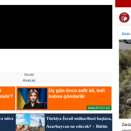
Elçinin Fəxri xiyabandakı qəbirüstü abidəsi -
İta
Foto
Müəllif
Axar.az