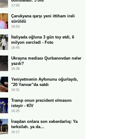
bombaladı: 5 ölü
17:00
Çarukyana qarşı yeni ittiham irəli
sürüldü
16:53
İtaliyada oğluna 3 gün toy etdi, 6
milyon xərclədi - Foto
16:45
Ukrayna mediası Qurbanovdan nələr
yazdı?
16:38
Yeniyetmənin Ayfonunu oğurlayıb,
"20 Yanvar"da satdı
16:31
Tramp onun prezident olmasını
istəyir - KİV
16:25
İraqdan onlara son xəbərdarlıq: Ya
tərksilah. ya da…
16:17