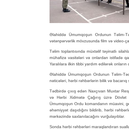
Əlahiddə Ümumqoşun Ordunun Təlim-Tədr
vətənpərvərlik mövzusunda film və video-çar
Təlim toplantısında müxtəlif təyinatlı sila
mühafizə vasitələri və onlardan istifadə qa
Yaralılara ilkin tibbi yardım edilərək onları
Əlahiddə Ümumqoşun Ordunun Təlim-Tədris
nəticələri, hərbi rəhbərlərin bilik və bacarıq
Tədbirdə çıxış edən Naxçıvan Muxtar Respu
və Hərbi Xidmətə Çağırış üzrə Dövlət
Ümumqoşun Ordu komandanın müavini, gene
əhəmiyyət daşıdığını bildirib, hərbi rəhbər
mərkəzində saxlanılacağını vurğulayıblar.
Sonda hərbi rəhbərləri maraqlandıran sualla