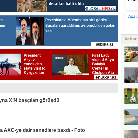
Xəbər 
na XİN başçıları görüşdü
AXC-yə dair sənədlərə baxdı - Foto