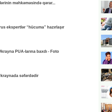
lərinin məhkəməsində qərar...
us ekspertlər “hücuma” hazırlaşır
rayna PUA-larına baxdı - Foto
raynada səfərdədir