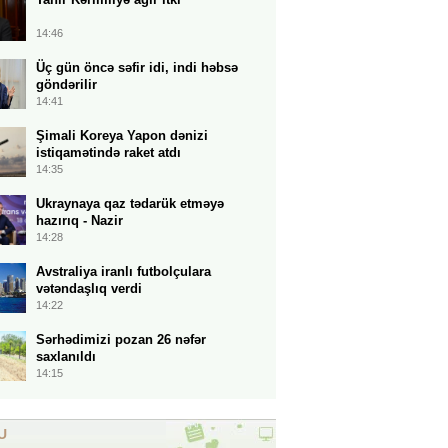
14:46
Üç gün öncə səfir idi, indi həbsə
göndərilir
14:41
Şimali Koreya Yapon dənizi
istiqamətində raket atdı
14:35
Ukraynaya qaz tədarük etməyə
hazırıq - Nazir
14:28
Avstraliya iranlı futbolçulara
vətəndaşlıq verdi
14:22
Sərhədimizi pozan 26 nəfər
saxlanıldı
14:15
U