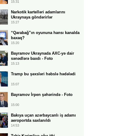
15:31
Narkotik kartelləri adamlarını
Ukraynaya göndərirlər
15:27
“Qarabağ”ın oyununa hansı kanalda
baxaq?
15:20
Bayramov Ukraynada AXC-yə dair
sənədlərə baxdı - Foto
15:13
Tramp bu şəxsləri həbslə hədələdi
15:07
Bayramov İrpen şəhərində - Foto
15:00
Bakıya uçan azərbaycanlı iş adamı
aeroportda saxlanıldı
14:53
Tahir Kərimliyə ağır itki