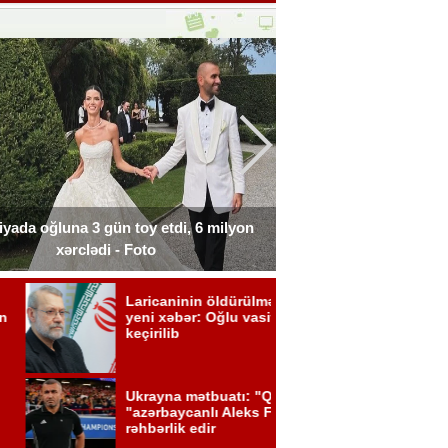
liyada oğluna 3 gün toy etdi, 6 milyon
Xərçəngdən əziyyət çə
xərclədi - Foto
payla