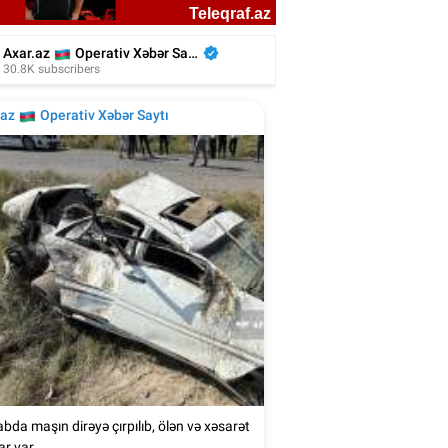
liyada oğluna 3 gün toy etdi, 6 milyon
xərclədi - Foto