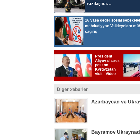
Digər xəbərlər
Azərbaycan və Ukray
Bayramov Ukraynada 