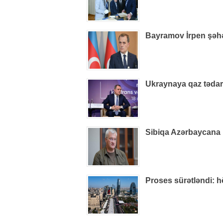
Bayramov İrpen şəhə
Ukraynaya qaz tədarü
Sibiqa Azərbaycana 
Proses sürətləndi: 