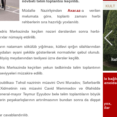
növbəti təlim toplantısı keçirilib.
KULT
Müdafiə Nazirliyindən
Axar.az
-a verilən
məlumata görə, toplantı zamanı hərbi
rəhbərlərin sıra hazırlığı yoxlanılıb.
is Mərkəzində keçilən nəzəri dərslərdən sonra hərbi-
xlar nümayiş etdirilib.
hların natamam sökülüb yığılması, kütləvi qırğın silahlarından
ydaları əyani şəkildə göstərilərək normativlər qəbul olunub.
n döyüş meydanından təxliyəsi üzrə dərslər keçilib.
Elçinin Fəxri xiyabandakı qəbirüstü abidəsi -
İta
Foto
 Mərkəzində keçirilən yekun tədbirində təlim toplantının
 səviyyələri müzakirə edilib.
blikası Təhsil nazirinin müavini Ovni Muradov, Səfərbərlik
 Xidmətinin rəis müavini Cavid Məmmədov və Əlahiddə
ral-mayor Teymur Eyyubov belə təlim toplantıların böyük
lərin peşəkarlıqlarının artırılmasının bundan sonra da diqqət
r cavablandırılıb.