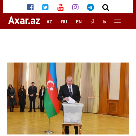
Axar.az
AZ
RU
EN
آذ
فا