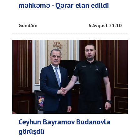
məhkəmə - Qərar elan edildi
Gündəm
6 Avqust 21:10
Ceyhun Bayramov Budanovla
görüşdü