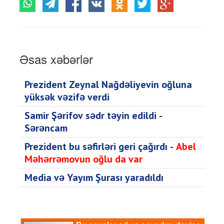
Əsas xəbərlər
Prezident Zeynal Nağdəliyevin oğluna
yüksək vəzifə verdi
Samir Şərifov sədr təyin edildi -
Sərəncam
Prezident bu səfirləri geri çağırdı -
Abel
Məhərrəmovun oğlu da var
Media və Yayım Şurası yaradıldı