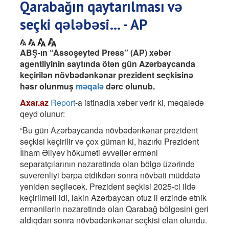
Qarabağın qaytarılması və
seçki qələbəsi... - AP
ABŞ-ın “Assoşeyted Press” (AP) xəbər
agentliyinin saytında ötən gün Azərbaycanda
keçirilən növbədənkənar prezident seçkisinə
həsr olunmuş
məqalə
dərc olunub.
Axar.az
Report
-a istinadla xəbər verir ki, məqalədə
qeyd olunur:
“Bu gün Azərbaycanda növbədənkənar prezident
seçkisi keçirilir və çox güman ki, hazırkı Prezident
İlham Əliyev hökuməti əvvəllər erməni
separatçılarının nəzarətində olan bölgə üzərində
suverenliyi bərpa etdikdən sonra növbəti müddətə
yenidən seçiləcək. Prezident seçkisi 2025-ci ildə
keçirilməli idi, lakin Azərbaycan otuz il ərzində etnik
ermənilərin nəzarətində olan Qarabağ bölgəsini geri
aldıqdan sonra növbədənkənar seçkisi elan olundu.