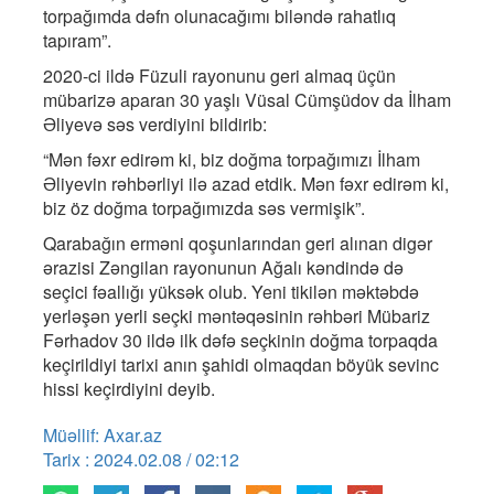
torpağımda dəfn olunacağımı biləndə rahatlıq
tapıram”.
2020-ci ildə Füzuli rayonunu geri almaq üçün
mübarizə aparan 30 yaşlı Vüsal Cümşüdov da İlham
Əliyevə səs verdiyini bildirib:
“Mən fəxr edirəm ki, biz doğma torpağımızı İlham
Əliyevin rəhbərliyi ilə azad etdik. Mən fəxr edirəm ki,
biz öz doğma torpağımızda səs vermişik”.
Qarabağın erməni qoşunlarından geri alınan digər
ərazisi Zəngilan rayonunun Ağalı kəndində də
seçici fəallığı yüksək olub. Yeni tikilən məktəbdə
yerləşən yerli seçki məntəqəsinin rəhbəri Mübariz
Fərhadov 30 ildə ilk dəfə seçkinin doğma torpaqda
keçirildiyi tarixi anın şahidi olmaqdan böyük sevinc
hissi keçirdiyini deyib.
Müəllif: Axar.az
Tarix : 2024.02.08 / 02:12