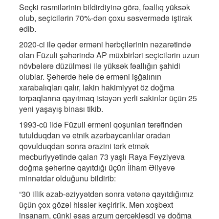
Seçki rəsmilərinin bildirdiyinə görə, fəallıq yüksək
olub, seçicilərin 70%-dən çoxu səsvermədə iştirak
edib.
2020-ci ilə qədər erməni hərbçilərinin nəzarətində
olan Füzuli şəhərində AP müxbirləri seçicilərin uzun
növbələrə düzülməsi ilə yüksək fəallığın şahidi
olublar. Şəhərdə hələ də erməni işğalının
xarabalıqları qalır, lakin hakimiyyət öz doğma
torpaqlarına qayıtmaq istəyən yerli sakinlər üçün 25
yeni yaşayış binası tikib.
1993-cü ildə Füzuli erməni qoşunları tərəfindən
tutulduqdan və etnik azərbaycanlılar oradan
qovulduqdan sonra ərazini tərk etmək
məcburiyyətində qalan 73 yaşlı Raya Feyziyeva
doğma şəhərinə qayıtdığı üçün İlham Əliyevə
minnətdar olduğunu bildirib:
“30 illik əzab-əziyyətdən sonra vətənə qayıtdığımız
üçün çox gözəl hisslər keçiririk. Mən xoşbəxt
insanam, çünki əsas arzum gerçəkləşdi və doğma