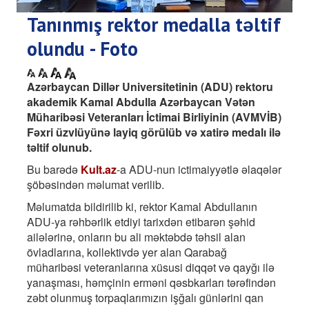
Tanınmış rektor medalla təltif
olundu - Foto
Azərbaycan Dillər Universitetinin (ADU) rektoru
akademik Kamal Abdulla Azərbaycan Vətən
Müharibəsi Veteranları İctimai Birliyinin (AVMVİB)
Fəxri üzvlüyünə layiq görülüb və xatirə medalı ilə
təltif olunub.
Bu barədə
Kult.az
-a ADU-nun ictimaiyyətlə əlaqələr
şöbəsindən məlumat verilib.
Məlumatda bildirilib ki, rektor Kamal Abdullanın
ADU-ya rəhbərlik etdiyi tarixdən etibarən şəhid
ailələrinə, onların bu ali məktəbdə təhsil alan
övladlarına, kollektivdə yer alan Qarabağ
müharibəsi veteranlarına xüsusi diqqət və qayğı ilə
yanaşması, həmçinin erməni qəsbkarları tərəfindən
zəbt olunmuş torpaqlarımızın işğalı günlərini qan