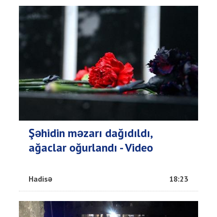
Şəhidin məzarı dağıdıldı,
ağaclar oğurlandı - Video
Hadisə
18:23