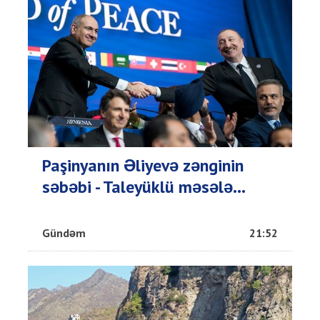
Paşinyanın Əliyevə zənginin
səbəbi - Taleyüklü məsələ...
Gündəm
21:52