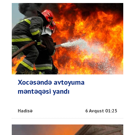
Xocəsəndə avtoyuma
məntəqəsi yandı
Hadisə
6 Avqust 01:25