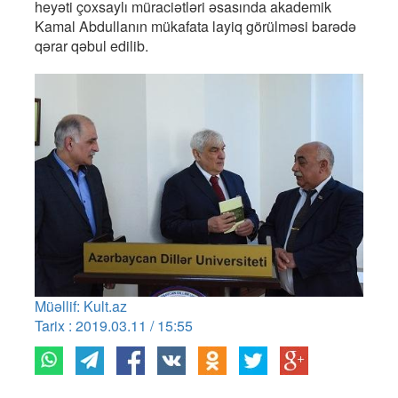
heyəti çoxsaylı müraciətləri əsasında akademik
Kamal Abdullanın mükafata layiq görülməsi barədə
qərar qəbul edilib.
Müəllif: Kult.az
Tarix : 2019.03.11 / 15:55