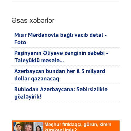
Əsas xəbərlər
Misir Mərdanovla bağlı vacib detal -
Foto
Paşinyanın Əliyevə zənginin səbəbi -
Taleyüklü məsələ...
Azərbaycan bundan hər il 3 milyard
dollar qazanacaq
Rubiodan Azərbaycana: Səbirsizliklə
gözləyirik!