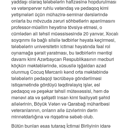
yaddaşı olaraq tələbələrin hafizəsinə hopdurulması
və vətənpərvər ruhlu vətəndaş və pedaqoq kimi
yetişmələri üçün mühazirə-seminar dərslərində
onlarla bu mövzuda zəruri söhbətlərin aparılmasını
professor-müəllim heyətinə tövsiyə etməsi, o
cümlədən ali təhsil müəssisəsində 20 yanvar, Xocalı
soyqırımı ilə bağlı silsilə tədbirlər həyata keçirməsi,
tələbələrin universitetin ictimai həyatında fəal rol
oynamağa şərait yaratması, bu tədbirlərin məntiqi
davamı kimi Azərbaycan Respublikasının məcburi
köçkün məktəblərində, xüsusilə işğaldan azad
olunmuş Cocuq Mərcanlı kənd orta məktəbində
tələbələrin pedaqoji təcrübəyə göndərilməsi
istiqamətində gördüyü təqdirəlayiq işlər, əsl
pedaqoq və peşəkar təhsil mütəxəssisi, həm də
mənəvi ata və şəfqətli insan kimi fəaliyyəti şəhid
ailələrinin, Böyük Vətən və Qarabağ müharibəsi
veteranlarının, onların ailə üzvlərinin dərin
minnətdarlığına və riqqətinə səbəb olub.
Bütün bunları əsas tutaraq İctimai Birliyinin idarə