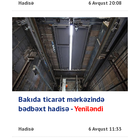
Hadisə
6 Avqust 20:08
Bakıda ticarət mərkəzində
bədbəxt hadisə -
Yeniləndi
Hadisə
6 Avqust 11:33