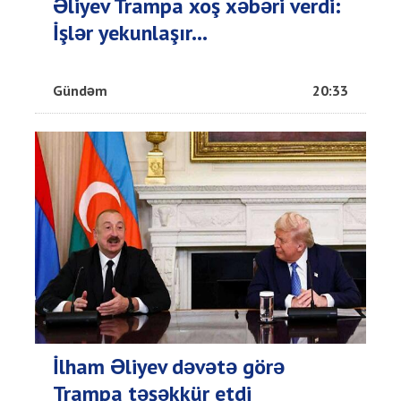
Əliyev Trampa xoş xəbəri verdi:
İşlər yekunlaşır...
Gündəm
20:33
İlham Əliyev dəvətə görə
Trampa təşəkkür etdi