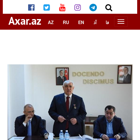
Axar.az
AZ
RU
EN
آذ
فا