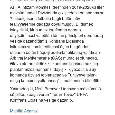
AFFA İntizam Komitəsi tərəfindən 2019-2020-ci illər
mövsümündə I Divizionda çıxış edən komandamızın
7 futbolçusuna futbolla bağlı bütün növ
fəaliyyətlərinə qadağa qoyulmuşdu. Bildirmək
istəyirik ki, klubumuz tərəfindən qərarın
dəyişdirilməsi və bütün idman prinsipləri qorunaraq
vəsiqə qazandığımız Konfrans Liqasında
iştirakımızın təmin edilməsi üçün bu gündən
etibarən bütün hüquqi addımlar atılacaq və İdman
Arbitraj Məhkəməsinə (CAS) müraciət olunacaq.
Əlavə olaraq bildirik ki, konfrans liqasına hazırlıq
planlarımızda hər hansı dəyişiklik yoxdur. Bu ay
komanda üzvləri toplanacaq və Türkiyəyə təlim-
məşq kampına yollanacaq", - məlumatda bildirilib.
Xatırladaq ki, Misli Premyer Liqasında mövsümü 3-
cü pillədə başa vuran "Turan Tovuz" UEFA
Konfrans Liqasına vəsiqə qazanıb.
Müəllif: Axar.az