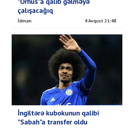
"Orhus"a qalib gəlməyə
çalışacağıq
İdman
4 Avqust 21:48
İngiltərə kubokunun qalibi
"Sabah"a transfer oldu