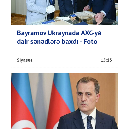
Bayramov Ukraynada AXC-yə
dair sənədlərə baxdı - Foto
Siyasət
15:13