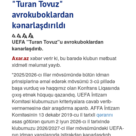
"Turan Tovuz"
avrokuboklardan
kənarlaşdırıldı
UEFA "Turan Tovuz"u avrokuboklardan
kənarlaşdırıb.
Axar.az
xəbər verir ki, bu barədə klubun mətbuat
xidməti məlumat yayıb.
"2025/2026-cı illər mövsümündə bütün idman
prinsiplərinə əməl edərək mövsümü 3-cü pillədə
başa vurduq və haqqımız olan Konfrans Liqasında
çıxış etmək hüququ qazandıq. UEFA İntizam
Komitəsi klubumuzun kriteriyalara cavab verib-
verməməsinə dair araşdırma aparıb. AFFA İntizam
Komitəsinin 13 dekabr 2019-cu il tarixli
qərarını
əsas götürən qurum 2 iyun 2026-cı il tarixində
klubumuzu 2026/2027-ci illər mövsümündəki UEFA-
nın idman yarışlarında iştirakdan kənarlaşdırıb.