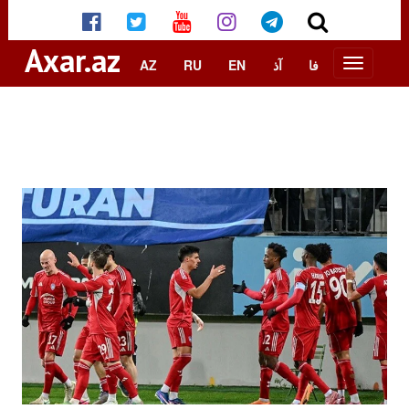
Axar.az
AZ
RU
EN
آذ
فا