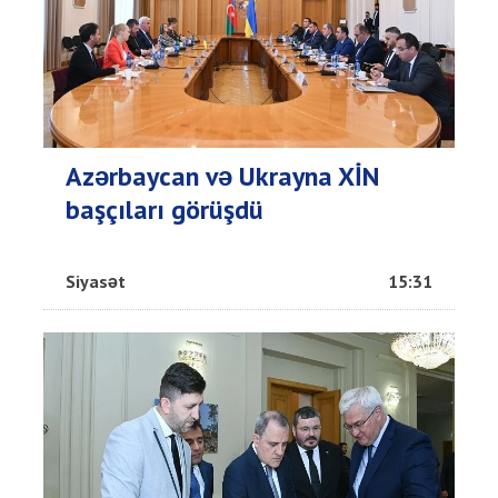
Azərbaycan və Ukrayna XİN
başçıları görüşdü
Siyasət
15:31