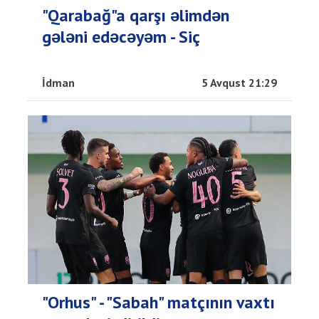
"Qarabağ"a qarşı əlimdən
gələni edəcəyəm - Siç
İdman
5 Avqust 21:29
"Orhus" - "Sabah" matçının vaxtı