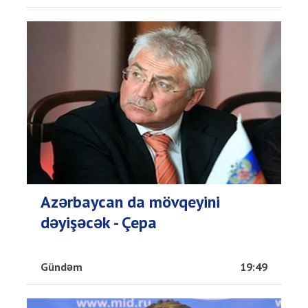
Azərbaycan da mövqeyini
dəyişəcək - Çepa
Gündəm
19:49