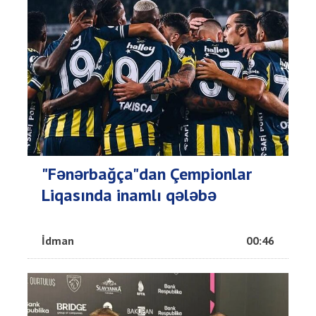
"Fənərbağça"dan Çempionlar
Liqasında inamlı qələbə
İdman
00:46