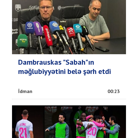
Dambrauskas "Sabah"ın
məğlubiyyətini belə şərh etdi
İdman
00:23