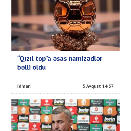
“Qızıl top”a əsas namizədlər
bəlli oldu
İdman
5 Avqust 14:37