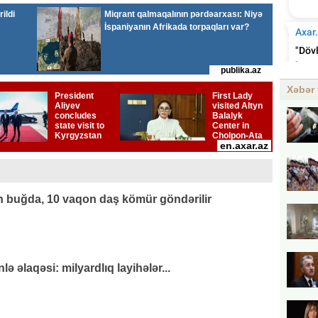
Xəbər 
 buğda, 10 vaqon daş kömür göndərilir
 əlaqəsi: milyardlıq layihələr...