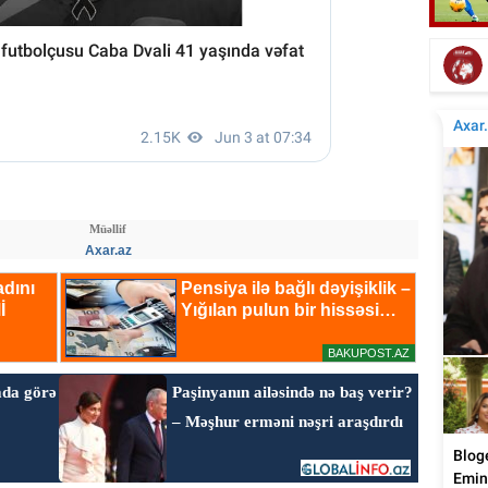
Mahnımın ifasına sevinərəm, icazə nəyə
Tanı
lazım? - Bəstəkar
Müəllif
Axar.az