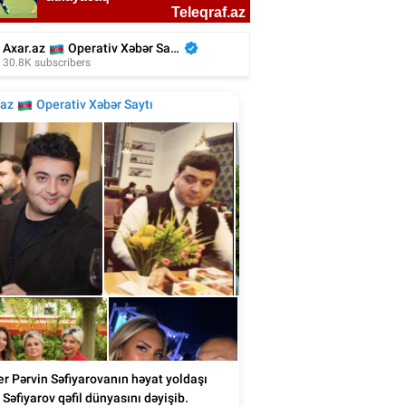
nmış blogerin həyat yoldaşı vəfat etdi -
Foto