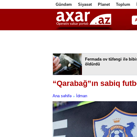
Gündəm
Siyasət
Planet
Toplum
ا
Fermada ov tüfəngi ilə bibi
öldürdü
“Qarabağ”ın sabiq futb
Ana səhifə
İdman