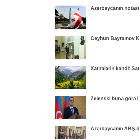
Azərbaycanın notas
Ceyhun Bayramov Kiye
Xatirələrin kəndi: S
Zelenski buna görə İ
Azərbaycanın ABŞ-dak