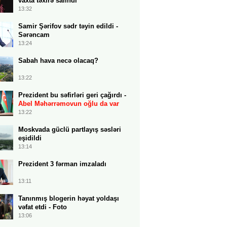
vaxta təxirə salındı
13:32
Samir Şərifov sədr təyin edildi -
Sərəncam
13:24
Sabah hava necə olacaq?
13:22
Prezident bu səfirləri geri çağırdı -
Abel Məhərrəmovun oğlu da var
13:22
Moskvada güclü partlayış səsləri
eşidildi
13:14
Prezident 3 fərman imzaladı
13:11
Tanınmış blogerin həyat yoldaşı
vəfat etdi - Foto
13:06