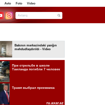
Avto
Foto
Video
Bakının mərkəzindəki yanğın
məhdudlaşdırıldı - Video