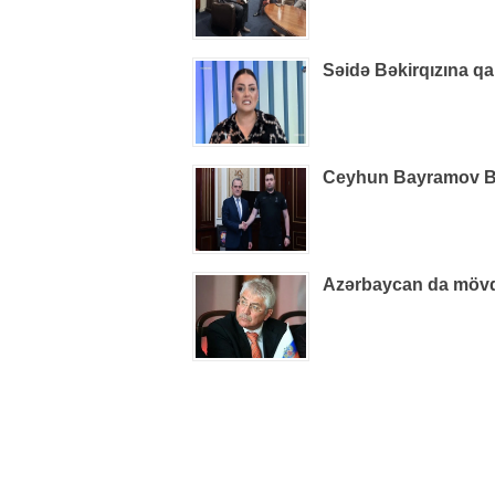
Səidə Bəkirqızına qa
Ceyhun Bayramov B
Azərbaycan da mövq