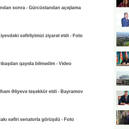
ından sonra - Gürcüstandan açıqlama
vdəki səfirliyimizi ziyarət etdi - Foto
arıbaşdan qayıda bilmədim - Video
lham Əliyevə təşəkkür etdi - Bayramov
ı səfiri senatorla görüşdü - Foto