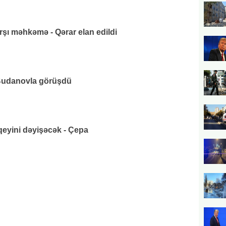
rşı məhkəmə - Qərar elan edildi
udanovla görüşdü
eyini dəyişəcək - Çepa