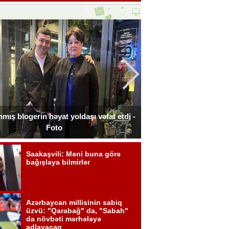
nmış blogerin həyat yoldaşı vəfat etdi -
İtaliyada oğluna 3 g
Foto
xərclədi 