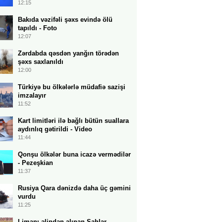
12:15
Bakıda vəzifəli şəxs evində ölü
tapıldı - Foto
12:07
Zərdabda qəsdən yanğın törədən
şəxs saxlanıldı
12:00
Türkiyə bu ölkələrlə müdafiə sazişi
imzalayır
11:52
Kart limitləri ilə bağlı bütün suallara
aydınlıq gətirildi - Video
11:44
Qonşu ölkələr buna icazə vermədilər
- Pezeşkian
11:37
Rusiya Qara dənizdə daha üç gəmini
vurdu
11:25
Limanı əlindən alınan Şahlar