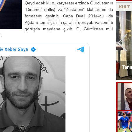
Qeyd edək ki, o, karyerası ərzində Gürcüstanın
KULT
“Dinamo” (Tiflis) və “Zestafoni” klublarının da
formasını geyinib. Caba Dvali 2014-cü ildə
Ağdam təmsilçisinin şərəfini qoruyub və cəmi 5
görüşdə meydana çıxıb. O, Gürcüstan milli
.
Mahnımın ifasına sevinərəm, icazə nəyə
Tanı
lazım? - Bəstəkar