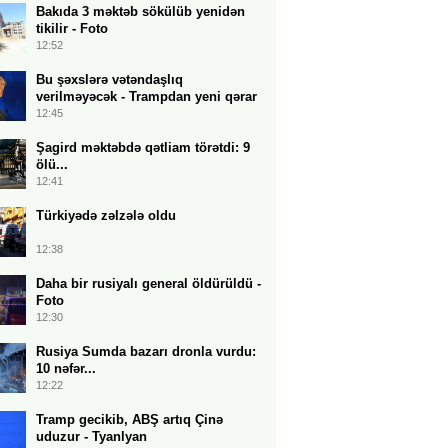
Bakıda 3 məktəb sökülüb yenidən
tikilir - Foto
12:52
Bu şəxslərə vətəndaşlıq
verilməyəcək - Trampdan yeni qərar
12:45
Şagird məktəbdə qətliam törətdi: 9
ölü...
12:41
Türkiyədə zəlzələ oldu
12:38
Daha bir rusiyalı general öldürüldü -
Foto
12:30
Rusiya Sumda bazarı dronla vurdu:
10 nəfər...
12:22
Tramp gecikib, ABŞ artıq Çinə
uduzur - Tyanlyan