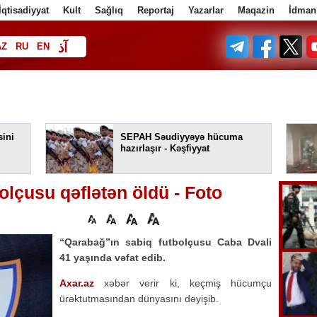
İqtisadiyyat
Kult
Sağlıq
Reportaj
Yazarlar
Maqazin
İdman
آذ
AZ
RU
EN
ف
sini
SEPAH Səudiyyəyə hücuma
hazırlaşır - Kəşfiyyat
olçusu qəflətən öldü - Foto
“Qarabağ”ın sabiq futbolçusu Caba Dvali
41 yaşında vəfat edib.
Axar.az
xəbər verir ki, keçmiş hücumçu
ürəktutmasından dünyasını dəyişib.