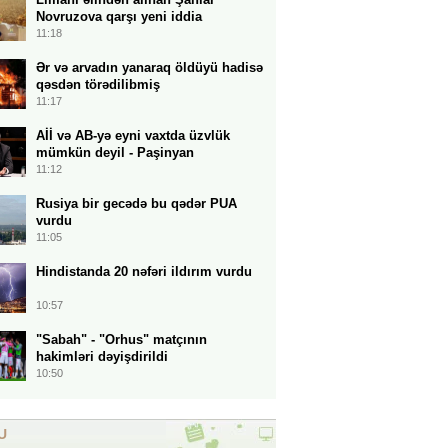
Novruzova qarşı yeni iddia
11:18
Ər və arvadın yanaraq öldüyü hadisə
qəsdən törədilibmiş
11:17
Aİİ və AB-yə eyni vaxtda üzvlük
mümkün deyil - Paşinyan
11:12
Rusiya bir gecədə bu qədər PUA
vurdu
11:05
Hindistanda 20 nəfəri ildırım vurdu
10:57
"Sabah" - "Orhus" matçının
hakimləri dəyişdirildi
10:50
U