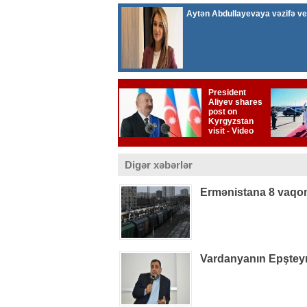
Digər xəbərlər
Ermənistana 8 vaqon
Vardanyanın Epşteynlə