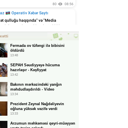
xətti
Fermada ov tüfəngi ilə bibisini
öldürdü
13:48
SEPAH Səudiyyəyə hücuma
hazırlaşır - Kəşfiyyat
13:42
Bakının mərkəzindəki yanğın
məhdudlaşdırıldı - Video
13:34
Prezident Zeynal Nağdəliyevin
oğluna yüksək vəzifə verdi
13:33
Arzumun məhkəməsi qeyri-müəyyən