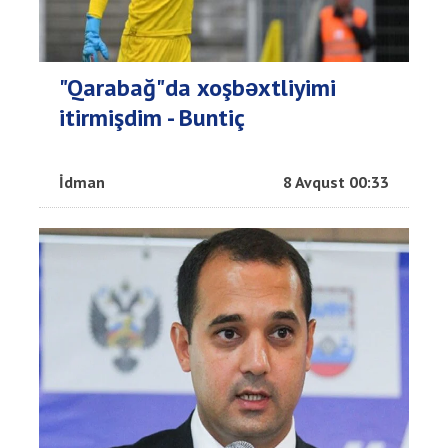
"Qarabağ"da xoşbəxtliyimi
itirmişdim - Buntiç
İdman
8 Avqust 00:33