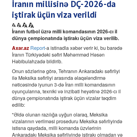
İranın millisinə DÇ-2026-da
iştirak üçün viza verildi
İranın futbol üzrə milli komandasının 2026-cı il
dünya çempionatında iştirakı üçün viza verilib.
Axar.az
Report
-a istinadla xəbər verir ki, bu barədə
İranın Türkiyədəki səfiri Məhəmməd Həsən
Həbibulahzadə bildirib.
Onun sözlərinə görə, Tehranın Ankaradakı səfirliyi
ilə Meksika səfirliyi arasında əlaqələndirmə
nəticəsində iyunun 3-də İran milli komandasının
oyunçularına, texniki və inzibati heyətinə 2026-cı il
dünya çempionatında iştirak üçün vizalar təqdim
edilib:
"Əldə olunan razılığa uyğun olaraq, Meksika
vizalarının verilməsi proseduru Meksika səfırliyində
istisna qaydada, milli komanda üzvlərinin
Ankaradakı Meksika səfirliyində iştirakı olmadan və