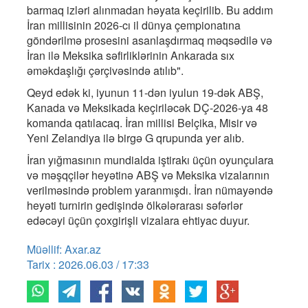
barmaq izləri alınmadan həyata keçirilib. Bu addım
İran millisinin 2026-cı il dünya çempionatına
göndərilmə prosesini asanlaşdırmaq məqsədilə və
İran ilə Meksika səfirliklərinin Ankarada sıx
əməkdaşlığı çərçivəsində atılıb".
Qeyd edək ki, iyunun 11-dən iyulun 19-dək ABŞ,
Kanada və Meksikada keçiriləcək DÇ-2026-ya 48
komanda qatılacaq. İran millisi Belçika, Misir və
Yeni Zelandiya ilə birgə G qrupunda yer alıb.
İran yığmasının mundialda iştirakı üçün oyunçulara
və məşqçilər heyətinə ABŞ və Meksika vizalarının
verilməsində problem yaranmışdı. İran nümayəndə
heyəti turnirin gedişində ölkələrarası səfərlər
edəcəyi üçün çoxgirişli vizalara ehtiyac duyur.
Müəllif: Axar.az
Tarix : 2026.06.03 / 17:33