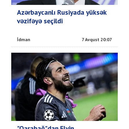
Azərbaycanlı Rusiyada yüksək
vəzifəyə seçildi
İdman
7 Avqust 20:07
"Qarabağ"dan Elvin