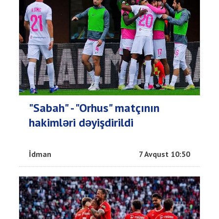
"Sabah" - "Orhus" matçının
hakimləri dəyişdirildi
İdman
7 Avqust 10:50