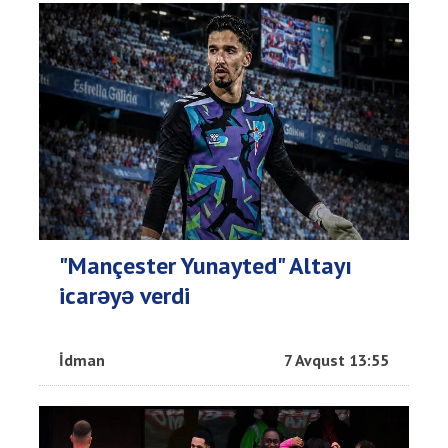
"Mançester Yunayted" Altayı
icarəyə verdi
İdman
7 Avqust 13:55