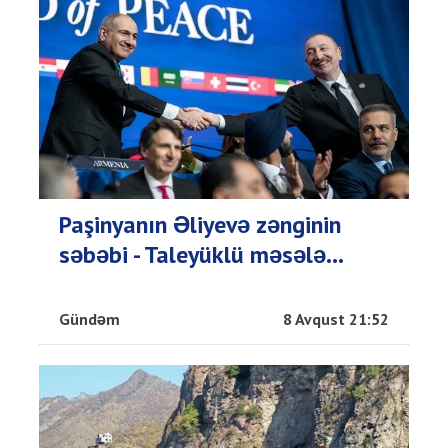
Paşinyanın Əliyevə zənginin
səbəbi - Taleyüklü məsələ...
Gündəm
8 Avqust 21:52