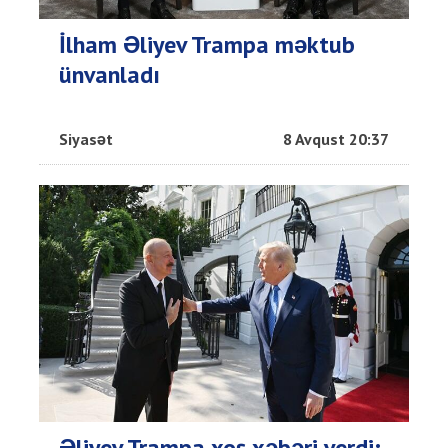
İlham Əliyev Trampa məktub
ünvanladı
Siyasət
8 Avqust 20:37
Əliyev Trampa xoş xəbəri verdi: