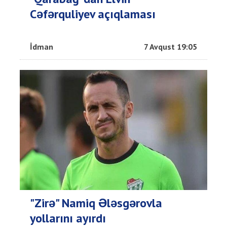
Cəfərquliyev açıqlaması
İdman
7 Avqust 19:05
"Zirə" Namiq Ələsgərovla
yollarını ayırdı