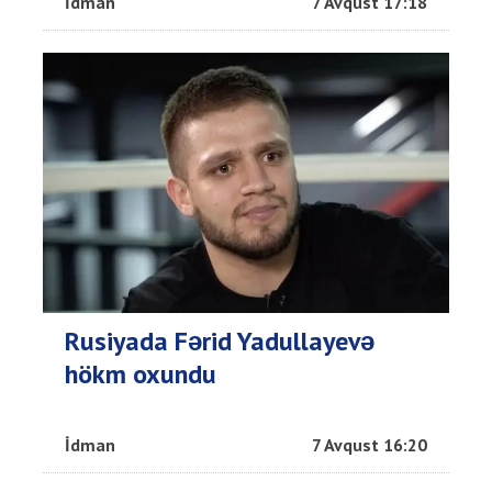
İdman
7 Avqust 17:18
Rusiyada Fərid Yadullayevə
hökm oxundu
İdman
7 Avqust 16:20