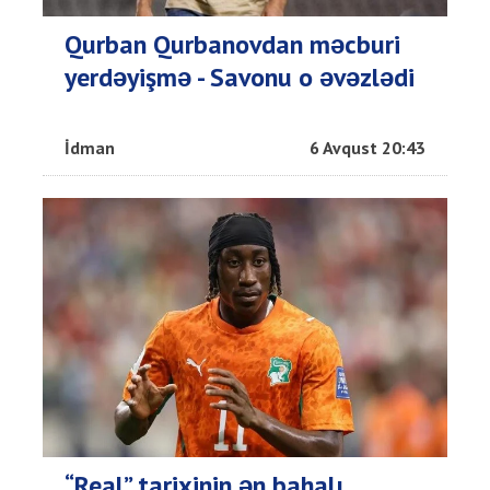
Qurban Qurbanovdan məcburi
yerdəyişmə - Savonu o əvəzlədi
İdman
6 Avqust 20:43
“Real” tarixinin ən bahalı