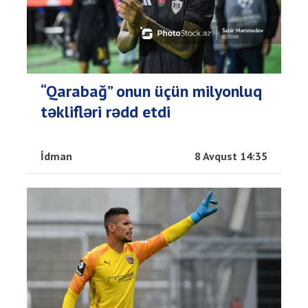
“Qarabağ” onun üçün milyonluq
təklifləri rədd etdi
İdman
8 Avqust 14:35