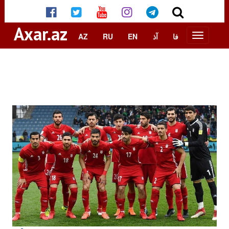
Axar.az
AZ
RU
EN
آذ
فا