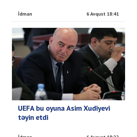
İdman
6 Avqust 18:41
UEFA bu oyuna Asim Xudiyevi
təyin etdi
İdman
6 Avqust 18:22