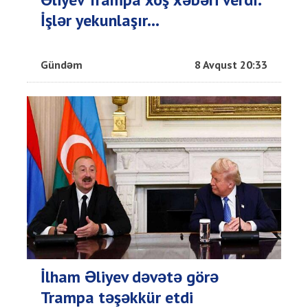
İşlər yekunlaşır...
Gündəm
8 Avqust 20:33
İlham Əliyev dəvətə görə
Trampa təşəkkür etdi