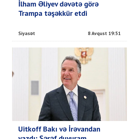
İlham Əliyev dəvətə görə
Trampa təşəkkür etdi
Siyasət
8 Avqust 19:51
Uitkoff Bakı və İrəvandan
yazdı: Şərəf duyuram...