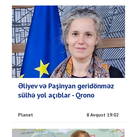
Əliyev və Paşinyan geridönməz
sülhə yol açıblar - Qrono
Planet
8 Avqust 19:02