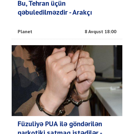
Bu, Tehran üçün
qəbuledilməzdir - Arakçı
Planet
8 Avqust 18:00
Füzuliyə PUA ilə göndərilən
narkotiki satmaq istədilər -