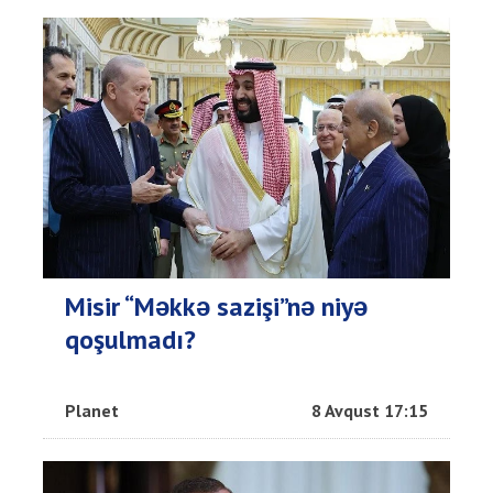
Misir “Məkkə sazişi”nə niyə
qoşulmadı?
Planet
8 Avqust 17:15