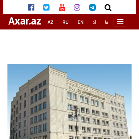
Axar.az
AZ
RU
EN
آذ
فا