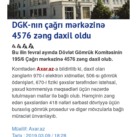
DGK-nın çağrı mərkəzinə
4576 zəng daxil oldu
Bu ilin fevral ayında Dövlət Gömrük Komitəsinin
195/6 Çağrı mərkəzinə 4576 zəng daxil olub.
Komitədən
Axar.az
-a bildirilib ki, daxil olan
zənglərin 970-i elektron xidmətlər, 506-sı gömrük
ödənişləri, 670-i fiziki şəxslər tərəfindən istehsal,
yaxud kommersiya məqsədləri üçün nəzərdə
tutulmayan mallar ilə bağlı olub. Həmçinin zəng
edən şəxslərdən 418 nəfəri sərbəst dövriyyə üçün
buraxılış gömrük prosedur və digər mövzularla bağlı
müraciət ünvanlayıb.
Müəllif: Axar.az
Tarix : 2019.03.09 / 18:28