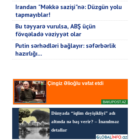
İrandan "Məkkə sazişi"nə: Düzgün yolu
tapmayıblar!
Bu təyyarə vurulsa, ABŞ üçün
fövqəladə vəziyyət olar
Putin sərhədləri bağlayır: səfərbərlik
hazırlığı...