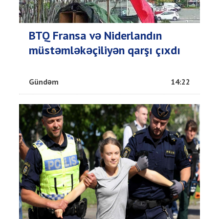
BTQ Fransa və Niderlandın
müstəmləkəçiliyən qarşı çıxdı
Gündəm
14:22