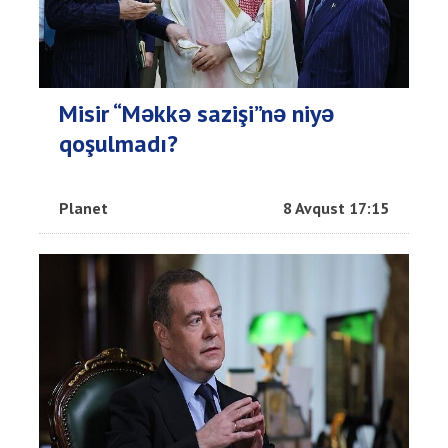
Misir “Məkkə sazişi”nə niyə
qoşulmadı?
Planet
8 Avqust 17:15