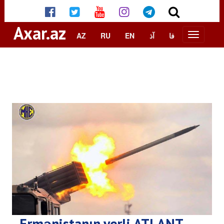
Axar.az
AZ
RU
EN
آذ
فا
Ermənistanın yerli ATLANT