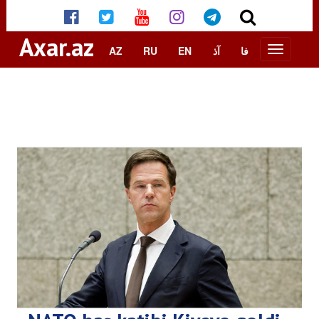
Axar.az
AZ
RU
EN
آذ
فا