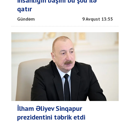
insanlığın başını bu şou ilə
qatır
Gündəm
9 Avqust 13:55
İlham Əliyev Sinqapur
prezidentini təbrik etdi