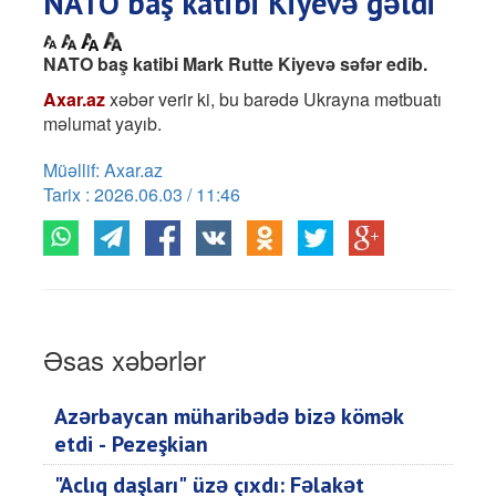
NATO baş katibi Kiyevə gəldi
NATO baş katibi Mark Rutte Kiyevə səfər edib.
Axar.az
xəbər verir ki, bu barədə Ukrayna mətbuatı
məlumat yayıb.
Müəllif: Axar.az
Tarix : 2026.06.03 / 11:46
Əsas xəbərlər
Azərbaycan müharibədə bizə kömək
etdi - Pezeşkian
"Aclıq daşları" üzə çıxdı: Fəlakət