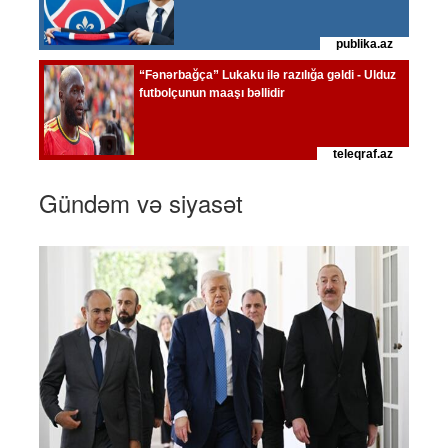
Gündəm və siyasət