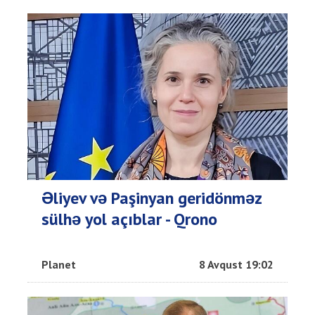
Əliyev və Paşinyan geridönməz
sülhə yol açıblar - Qrono
Planet
8 Avqust 19:02