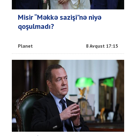
Misir “Məkkə sazişi”nə niyə
qoşulmadı?
Planet
8 Avqust 17:15