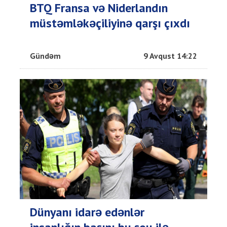
BTQ Fransa və Niderlandın
müstəmləkəçiliyinə qarşı çıxdı
Gündəm
9 Avqust 14:22
Dünyanı idarə edənlər