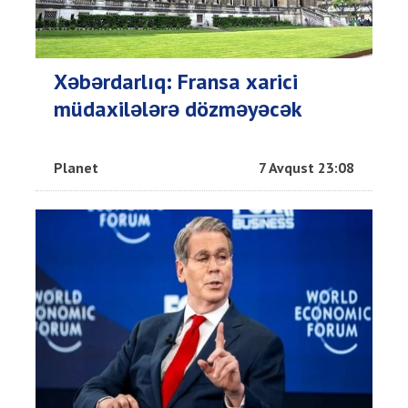
Xəbərdarlıq: Fransa xarici
müdaxilələrə dözməyəcək
Planet
7 Avqust 23:08