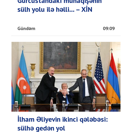
Gürcüstandakı münaqişənin
sülh yolu ilə həlli... – XİN
Gündəm
09:09
İlham Əliyevin ikinci qələbəsi:
sülhə gedən yol