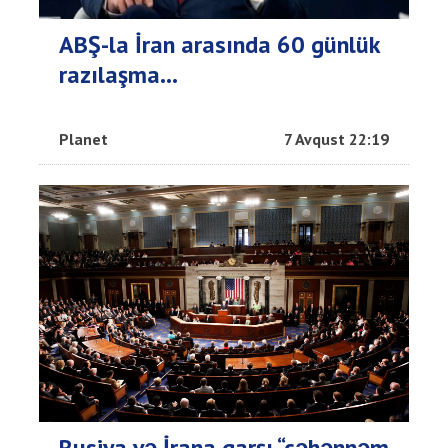
ABŞ-la İran arasında 60 günlük
razılaşma...
Planet
7 Avqust 22:19
Rusiya və İrana qarşı “cəhənnəm