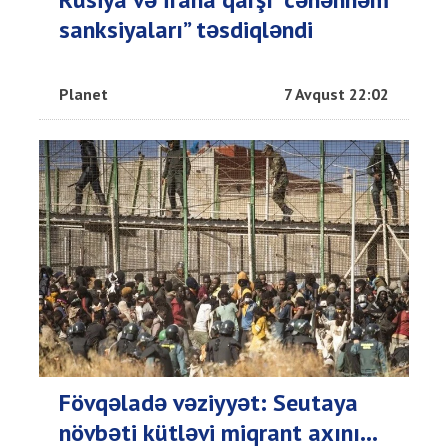
sanksiyaları” təsdiqləndi
Planet
7 Avqust 22:02
Fövqəladə vəziyyət: Seutaya
növbəti kütləvi miqrant axını...