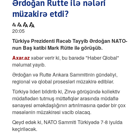
Ərdoğan Rutte ilə nələri
müzakirə etdi?
20:05
Türkiyə Prezidenti Rəcəb Tayyib Ərdoğan NATO-
nun Baş katibi Mark Rütte ilə görüşüb.
Axar.az
xəbər verir ki, bu barədə "Haber Qlobal"
məlumat yayıb.
Ərdoğan və Rutte Ankara Sammitinin gündəliyi,
regional və qlobal prosesləri müzakirə ediblər.
Türkiyə lideri bildirib ki, Zirvə görüşündə kollektiv
müdafiədən tutmuş müttəfiqlər arasında müdafiə
sənayesi əməkdaşlığının artırılmasına qədər bir çox
məsələnin müzakirəsi vacib olacaq.
Qeyd edək ki, NATO Sammiti Türkiyədə 7-8 iyulda
keçiriləcək.