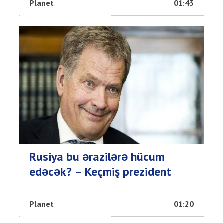
Planet
01:43
Rusiya bu ərazilərə hücum
edəcək? – Keçmiş prezident
Planet
01:20