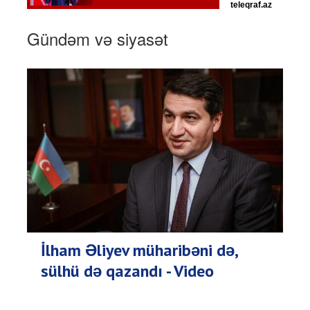
Gündəm və siyasət
İlham Əliyev müharibəni də,
sülhü də qazandı - Video