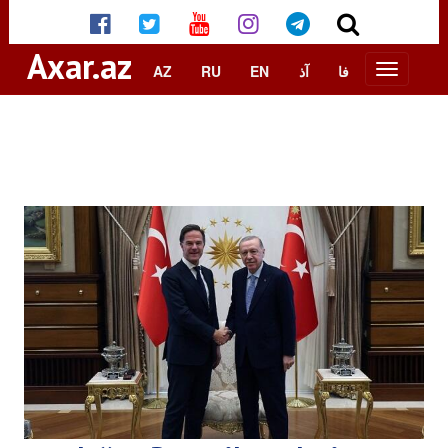
Axar.az
AZ
RU
EN
آذ
فا