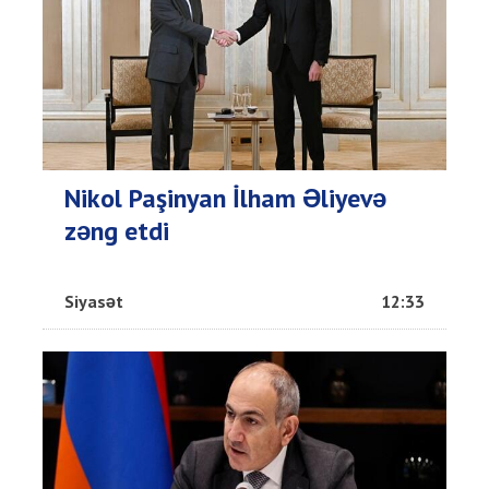
Nikol Paşinyan İlham Əliyevə
zəng etdi
Siyasət
12:33