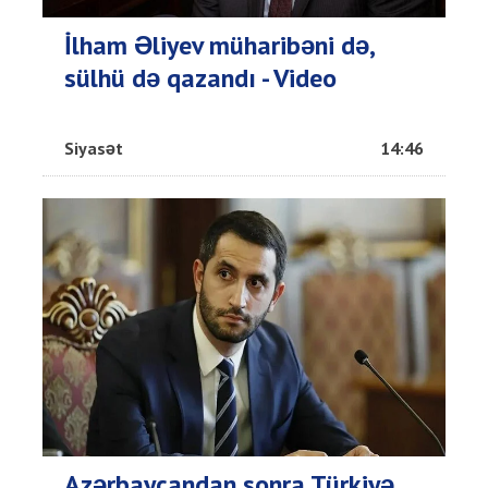
İlham Əliyev müharibəni də,
sülhü də qazandı - Video
Siyasət
14:46
Azərbaycandan sonra Türkiyə