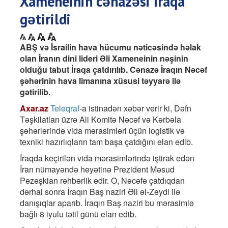
Xameneinin cənazəsi İraqa
gətirildi
ABŞ və İsrailin hava hücumu nəticəsində həlak
olan İranın dini lideri Əli Xameneinin nəşinin
olduğu tabut İraqa çatdırılıb. Cənazə İraqın Nəcəf
şəhərinin hava limanına xüsusi təyyarə ilə
gətirilib.
Axar.az
Teleqraf
-a istinadən xəbər verir ki, Dəfn
Təşkilatları üzrə Ali Komitə Nəcəf və Kərbəla
şəhərlərində vida mərasimləri üçün logistik və
texniki hazırlıqların tam başa çatdığını elan edib.
İraqda keçirilən vida mərasimlərində iştirak edən
İran nümayəndə heyətinə Prezident Məsud
Pezeşkian rəhbərlik edir. O, Nəcəfə çatdıqdan
dərhal sonra İraqın Baş naziri Əli əl-Zeydi ilə
danışıqlar aparıb. İraqın Baş naziri bu mərasimlə
bağlı 8 iyulu tətil günü elan edib.