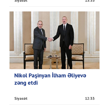
Siyasət
13:35
Nikol Paşinyan İlham Əliyevə
zəng etdi
Siyasət
12:33