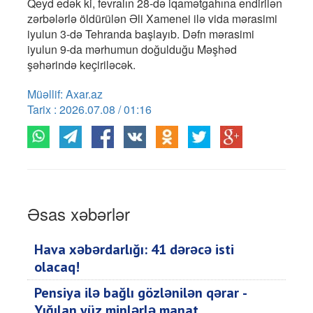
Qeyd edək ki, fevralın 28-də iqamətgahına endirilən
zərbələrlə öldürülən Əli Xamenei ilə vida mərasimi
iyulun 3-də Tehranda başlayıb. Dəfn mərasimi
iyulun 9-da mərhumun doğulduğu Məşhəd
şəhərində keçiriləcək.
Müəllif: Axar.az
Tarix : 2026.07.08 / 01:16
Əsas xəbərlər
Hava xəbərdarlığı: 41 dərəcə isti
olacaq!
Pensiya ilə bağlı gözlənilən qərar -
Yığılan yüz minlərlə manat…