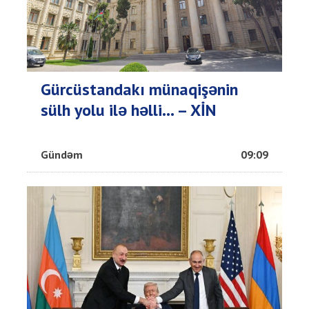
Gürcüstandakı münaqişənin
sülh yolu ilə həlli... – XİN
Gündəm
09:09