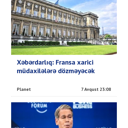
Xəbərdarlıq: Fransa xarici
müdaxilələrə dözməyəcək
Planet
7 Avqust 23:08