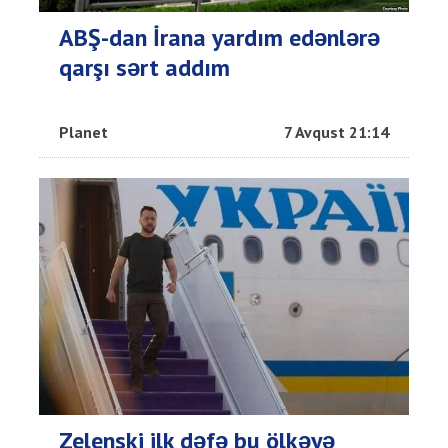
ABŞ-dan İrana yardım edənlərə
qarşı sərt addım
Planet
7 Avqust 21:14
Zelenski ilk dəfə bu ölkəyə