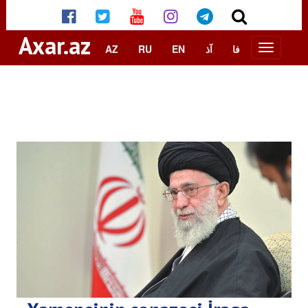
Axar.az
AZ
RU
EN
آذ
فا