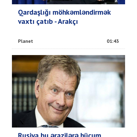
Qardaşlığı möhkəmləndirmək
vaxtı çatıb - Arakçı
Planet
01:43
Rusiya bu ərazilərə hücum