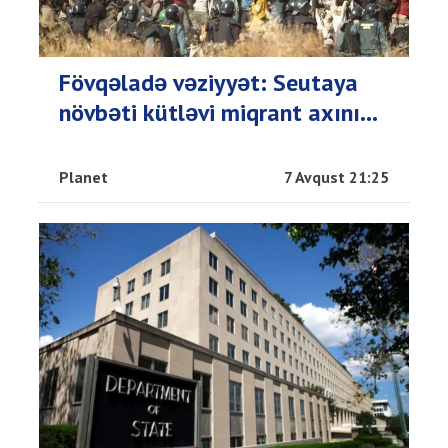
Fövqəladə vəziyyət: Seutaya
növbəti kütləvi miqrant axını...
Planet
7 Avqust 21:25