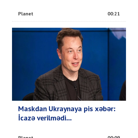
Planet
00:21
Maskdan Ukraynaya pis xəbər:
İcazə verilmədi...
Planet
00:09