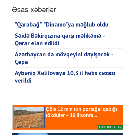
Əsas xəbərlər
"Qarabağ" "Dinamo"ya məğlub oldu
Səidə Bəkirqızına qarşı məhkəmə -
Qərar elan edildi
Azərbaycan da mövqeyini dəyişəcək -
Çepa
Aybəniz Xəlilovaya 10,3 il həbs cəzası
verildi