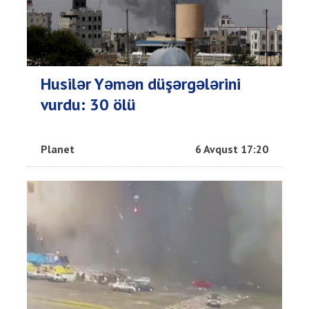
Husilər Yəmən düşərgələrini
vurdu: 30 ölü
Planet
6 Avqust 17:20