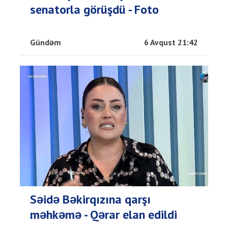
senatorla görüşdü - Foto
Gündəm
6 Avqust 21:42
Səidə Bəkirqızına qarşı
məhkəmə - Qərar elan edildi