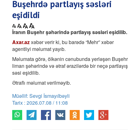
Buşehrdə partlayış səsləri
eşidildi
İranın Buşehr şəhərində partlayış səsləri eşidilib.
Axar.az
xəbər verir ki, bu barədə “Mehr” xəbər
agentliyi məlumat yayıb.
Məlumata görə, ölkənin cənubunda yerləşən Buşehr
liman şəhərində və ətraf ərazilərdə bir neçə partlayış
səsi eşidilib.
Ətraflı məlumat verilməyib.
Müəllif: Sevgi İsmayılbəyli
Tarix : 2026.07.08 / 11:08