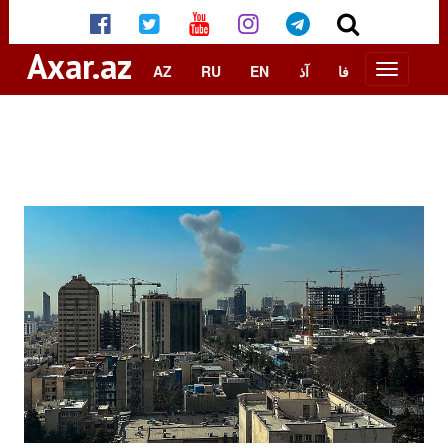
Axar.az
AZ
RU
EN
آذ
فا