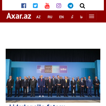
Axar.az
AZ
RU
EN
آذ
فا