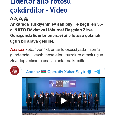
Liderlər ailə fotosu
çəkdirdilər - Video
Ankarada Türkiyənin ev sahibliyi ilə keçirilən 36-
cı NATO Dövlət və Hökumət Başçıları Zirvə
Görüşündə liderlər ənənəvi ailə fotosu çəkmək
üçün bir araya gəldilər.
Axar.az
xəbər verir ki, onlar fotosessiyadan sonra
gündəmdəki vacib məsələləri müzakirə etmək üçün
zirvə toplantısının əsas iclaslarına keçdilər.