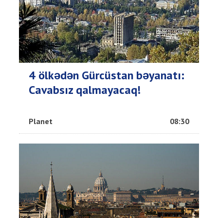
4 ölkədən Gürcüstan bəyanatı:
Cavabsız qalmayacaq!
Planet
08:30