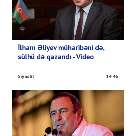
İlham Əliyev müharibəni də,
sülhü də qazandı - Video
Siyasət
14:46