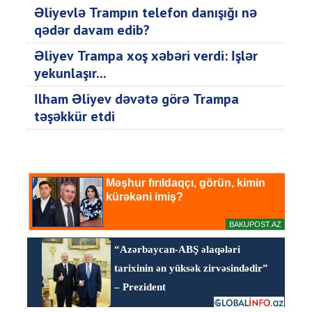
Əliyevlə Trampın telefon danışığı nə
qədər davam edib?
Əliyev Trampa xoş xəbəri verdi: İşlər
yekunlaşır...
İlham Əliyev dəvətə görə Trampa
təşəkkür etdi