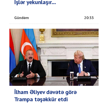
İşlər yekunlaşır...
Gündəm
20:33
İlham Əliyev dəvətə görə
Trampa təşəkkür etdi