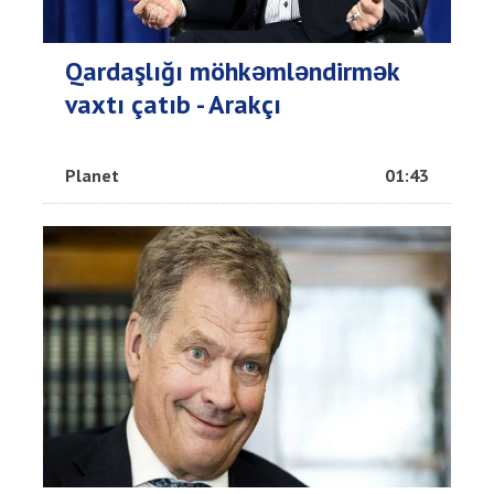
Qardaşlığı möhkəmləndirmək
vaxtı çatıb - Arakçı
Planet
01:43