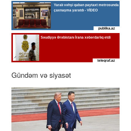
Gündəm və siyasət