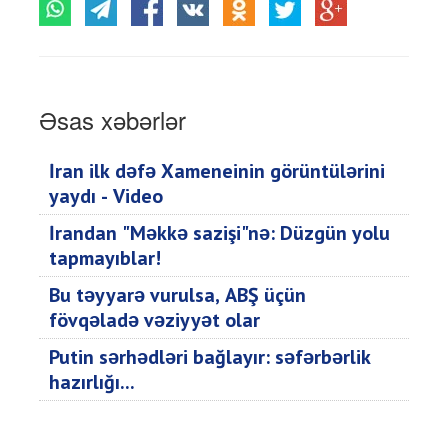
Əsas xəbərlər
İran ilk dəfə Xameneinin görüntülərini
yaydı - Video
İrandan "Məkkə sazişi"nə: Düzgün yolu
tapmayıblar!
Bu təyyarə vurulsa, ABŞ üçün
fövqəladə vəziyyət olar
Putin sərhədləri bağlayır: səfərbərlik
hazırlığı...