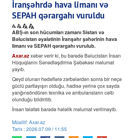
İranşəhrdə hava limanı və
SEPAH qərargahı vuruldu
ABŞ-ın son hücumları zamanı Sistan və
Bəlucistan əyalətinin İranşəhr şəhərinin hava
limanı və SEPAH qərargahı vurulub.
Axar.az
xəbər verir ki, bu barədə Bəlucistan İnsan
Hüquqlarını Sənədləşdirmə Şəbəkəsi məlumat
yayıb.
Qeyd olunan hədəflərə zərbələrdən sonra bir neçə
güclü partlayışın olduğu, hadisə yerinə çox sayda
yanğınsöndürən texnika və ambulansların cəlb
olunduğu bildirilib.
İnsan tələfatı barədə hələlik məlumat verilməyib.
Müəllif: Axar.az
Tarix : 2026.07.09 / 11:55