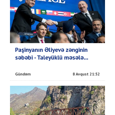
Paşinyanın Əliyevə zənginin
səbəbi - Taleyüklü məsələ...
Gündəm
8 Avqust 21:52