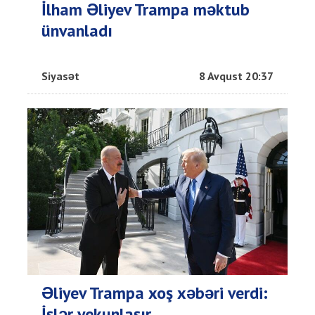
İlham Əliyev Trampa məktub
ünvanladı
Siyasət
8 Avqust 20:37
Əliyev Trampa xoş xəbəri verdi:
İşlər yekunlaşır...