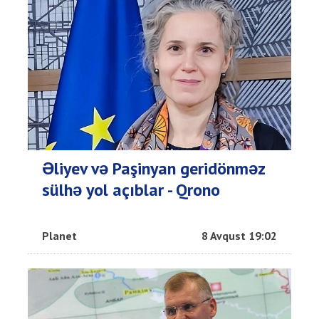
Əliyev və Paşinyan geridönməz
sülhə yol açıblar - Qrono
Planet
8 Avqust 19:02