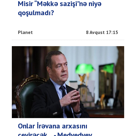
Misir “Məkkə sazişi”nə niyə
qoşulmadı?
Planet
8 Avqust 17:15
Onlar İrəvana arxasını
çevirəcək... - Medvedyev