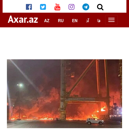
Axar.az
AZ
RU
EN
آذ
فا