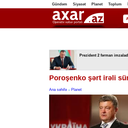
Gündəm
Siyasət
Planet
Toplum
ا
Prezident 2 fərman imzalad
Poroşenko şərt irəli sü
Ana səhifə
Planet