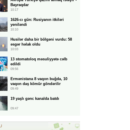
Bayraqdar
10:17
1626-cı gün: Rusiyanın itkiləri
yeniləndi
10:10
Husilər daha bir bölgəni vurdu: 58
əsgər həlak oldu
10:03
13 stomatoloq məsuliyyətə cəlb
edildi
09:56
Ermənistana 8 vaqon buğda, 10
vaqon daş kömür göndərilir
09:49
19 yaşlı gənc kanalda batdı
09:47
U