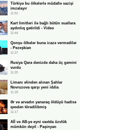
Türkiyə bu ölkələrlə müdafiə sazişi
imzalayır
11:52
Kart limitləri ilə bağlı bütün suallara
aydınlıq gətirildi - Video
11:44
Qonşu ölkələr buna icazə vermədilər
- Pezeşkian
11:37
Rusiya Qara dənizdə daha üç gəmini
vurdu
11:25
Limanı əlindən alınan Şahlar
Novruzova qarşı yeni iddia
11:18
Ər və arvadın yanaraq öldüyü hadisə
qəsdən törədilibmiş
11:17
Aİİ və AB-yə eyni vaxtda üzvlük
mümkün deyil - Paşinyan