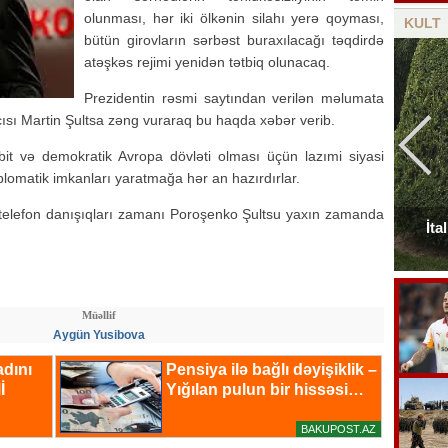
olunması, hər iki ölkənin silahı yerə qoyması,
KULT
bütün girovların sərbəst buraxılacağı təqdirdə
atəşkəs rejimi yenidən tətbiq olunacaq.
Prezidentin rəsmi saytından verilən məlumata
sı Martin Şultsa zəng vuraraq bu haqda xəbər verib.
abit və demokratik Avropa dövləti olması üçün lazımi siyasi
lomatik imkanları yaratmağa hər an hazırdırlar.
an telefon danışıqları zamanı Poroşenko Şultsu yaxın zamanda
Elçinin Fəxri xiyabandakı qəbirüstü abidəsi -
İta
Foto
Müəllif
Aygün Yusibova