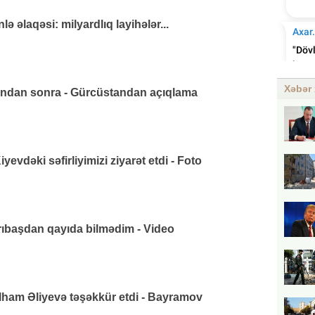
 əlaqəsi: milyardlıq layihələr...
Xəbər 
ından sonra - Gürcüstandan açıqlama
vdəki səfirliyimizi ziyarət etdi - Foto
arıbaşdan qayıda bilmədim - Video
lham Əliyevə təşəkkür etdi - Bayramov