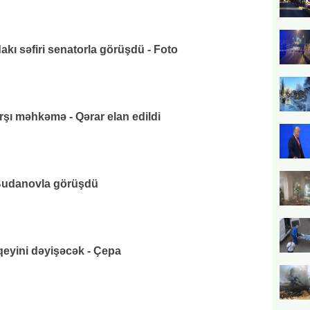
ı səfiri senatorla görüşdü - Foto
rşı məhkəmə - Qərar elan edildi
udanovla görüşdü
eyini dəyişəcək - Çepa