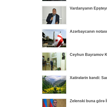
Vardanyanın Epşteynlə
Azərbaycanın notas
Ceyhun Bayramov Kiye
Xatirələrin kəndi: S
Zelenski buna görə İ