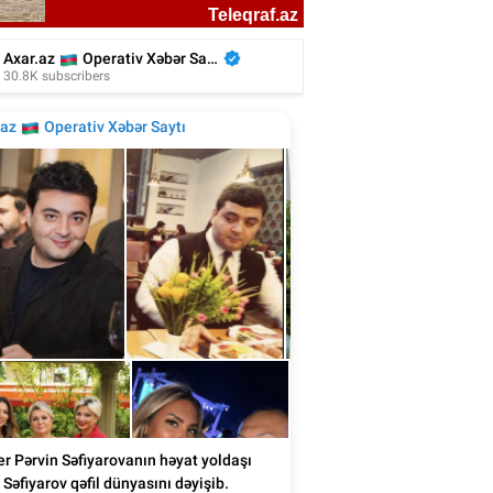
liyada oğluna 3 gün toy etdi, 6 milyon
xərclədi - Foto