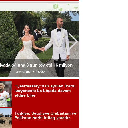
liyada oğluna 3 gün toy etdi, 6 milyon
Xərçəngdən əziyyət çə
xərclədi - Foto
payla