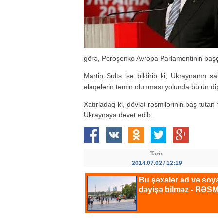
görə, Poroşenko Avropa Parlamentinin başçı
Martin Şults isə bildirib ki, Ukraynanın s
əlaqələrin təmin olunması yolunda bütün dip
Xatırladaq ki, dövlət rəsmilərinin baş tut
Ukraynaya dəvət edib.
Tarix
2014.07.02 / 12:19