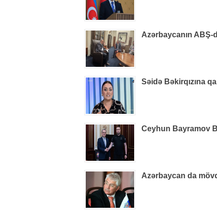
Azərbaycanın ABŞ-dak
Səidə Bəkirqızına qa
Ceyhun Bayramov B
Azərbaycan da mövq