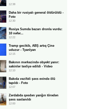
12:38
Daha bir rusiyalı general öldürüldü -
Foto
12:30
Rusiya Sumda bazarı dronla vurdu:
10 nəfər...
12:22
Tramp gecikib, ABŞ artıq Çinə
uduzur - Tyanlyan
12:15
Bakının mərkəzində obyekt yanır:
sakinlər təxliyə edildi - Video
12:10
Bakıda vəzifəli şəxs evində ölü
tapıldı - Foto
12:07
Zərdabda qəsdən yanğın törədən
şəxs saxlanıldı
12:00