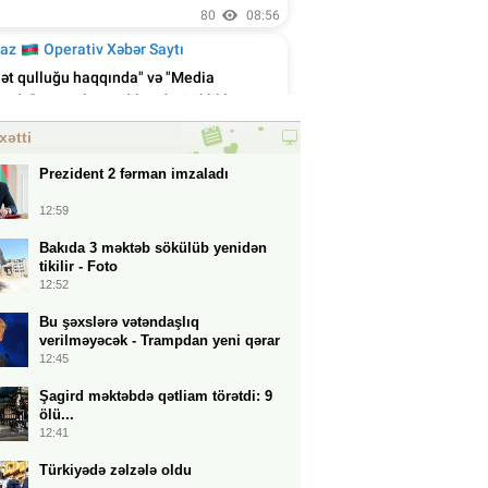
xətti
Prezident 2 fərman imzaladı
12:59
Bakıda 3 məktəb sökülüb yenidən
tikilir - Foto
12:52
Bu şəxslərə vətəndaşlıq
verilməyəcək - Trampdan yeni qərar
12:45
Şagird məktəbdə qətliam törətdi: 9
ölü...
12:41
Türkiyədə zəlzələ oldu