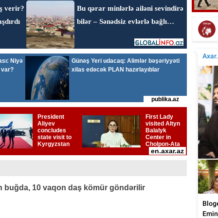
Elçinin Fəxri xiyabandakı qəbirüstü abidəsi -
İta
Foto
 buğda, 10 vaqon daş kömür göndərilir