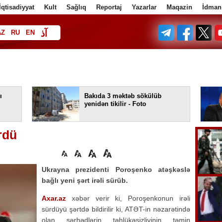
İqtisadiyyat
Kult
Sağlıq
Reportaj
Yazarlar
Maqazin
İdman
آذ
AZ
RU
EN
ف
ı
Bakıda 3 məktəb sökülüb
yenidən tikilir - Foto
rdü
Ukrayna prezidenti Poroşenko atəşkəslə
bağlı yeni şərt irəli sürüb.
Axar.az
xəbər verir ki, Poroşenkonun irəli
sürdüyü şərtdə bildirilir ki, ATƏT-in nəzarətində
olan sərhədlərin təhlükəsizliyinin təmin