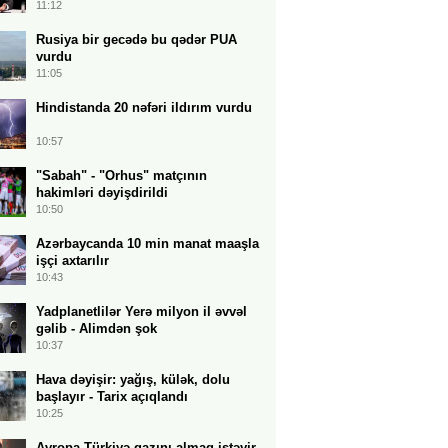
11:12
Rusiya bir gecədə bu qədər PUA
vurdu
11:05
Hindistanda 20 nəfəri ildırım vurdu
10:57
"Sabah" - "Orhus" matçının
hakimləri dəyişdirildi
10:50
Azərbaycanda 10 min manat maaşla
işçi axtarılır
10:43
Yadplanetlilər Yerə milyon il əvvəl
gəlib - Alimdən şok
10:37
Hava dəyişir: yağış, külək, dolu
başlayır - Tarix açıqlandı
10:25
Avropa Türkiyə qazını almaq istəyir -