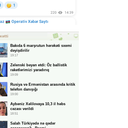
xətti
Bakıda 6 marşrutun hərəkəti sxemi
dəyişdirilir
19:17
Zelenski bəyan etdi: Öz ballistik
raketlərimizi yaradırıq
19:09
Rusiya və Ermənistan arasında kritik
telefon danışığı
19:00
Aybəniz Xəlilovaya 10,3 il həbs
cəzası verildi
18:51
Salah Türkiyədə nə qədər