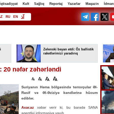
İqtisadiyyat
Kult
Sağlıq
Reportaj
Yazarlar
Maqazin
İdman
آذ
AZ
RU
EN
ف
i
Zelenski bəyan etdi: Öz ballistik
raketlərimizi yaradırıq
: 20 nəfər zəhərləndi
Suriyanın Həma bölgəsində terrorçular Əl-
Rasif və Əl-Əziziyə kəndlərinə hücum
ediblər.
Axar.az
xəbər verir ki, bu barədə SANA
agentliyi informasiya yayıb.