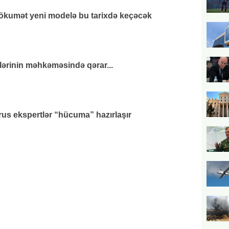
hökumət yeni modelə bu tarixdə keçəcək
lərinin məhkəməsində qərar...
us ekspertlər “hücuma” hazırlaşır