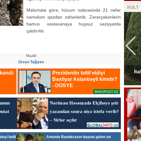
KULT
Məlumata görə, hücum nəticəsində 21 nəfər
naməlum qazdan zəhərlənib. Zərərçəkənlərin
hamısı xəstəxanaya huşsuz vəziyyətdə
çatdırılıb.
Müəllif
Orxan Tağıyev
Elçinin Fəxri xiyabandakı qəbirüstü abidəsi -
İta
Foto