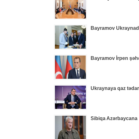
Bayramov Ukraynada 
Bayramov İrpen şəhə
Ukraynaya qaz tədarü
Sibiqa Azərbaycana 