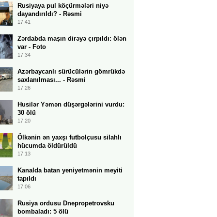
Rusiyaya pul köçürmələri niyə
dayandırıldı? - Rəsmi
17:41
Zərdabda maşın dirəyə çırpıldı: ölən
var - Foto
17:34
Azərbaycanlı sürücülərin gömrükdə
saxlanılması... - Rəsmi
17:26
Husilər Yəmən düşərgələrini vurdu:
30 ölü
17:20
Ölkənin ən yaxşı futbolçusu silahlı
hücumda öldürüldü
17:13
Kanalda batan yeniyetmənin meyiti
tapıldı
17:06
Rusiya ordusu Dnepropetrovsku
bombaladı: 5 ölü