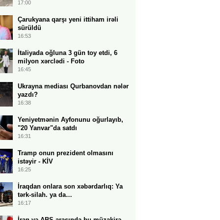
17:00
Çarukyana qarşı yeni ittiham irəli
sürüldü
16:53
İtaliyada oğluna 3 gün toy etdi, 6
milyon xərclədi - Foto
16:45
Ukrayna mediası Qurbanovdan nələr
yazdı?
16:38
Yeniyetmənin Ayfonunu oğurlayıb,
"20 Yanvar"da satdı
16:31
Tramp onun prezident olmasını
istəyir - KİV
16:25
İraqdan onlara son xəbərdarlıq: Ya
tərk-silah. ya da…
16:17
İran və ABŞ arasında bu müzakirə