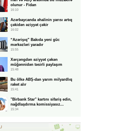
olunur - Fidan
16:10
Azərbaycanda əhalinin yarısı artıq
çəkidən əziyyət çəkir
16:02
“Azərişıq” Bakıda yeni güc
mərkəzləri yaradır
15:55
Xərçəngdən əziyyət çəkən
müğənnidən təsirli paylaşım
15:48
Bu ölkə ABŞ-dan yarım milyardlıq
raket alır
15:41
"Birbank Star" kartını sifariş edin,
nağdlaşdırma komissiyasız...
15:34
U