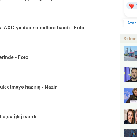
AXC-yə dair sənədlərə baxdı - Foto
Xəbər 
rində - Foto
k etməyə hazırıq - Nazir
başsağlığı verdi