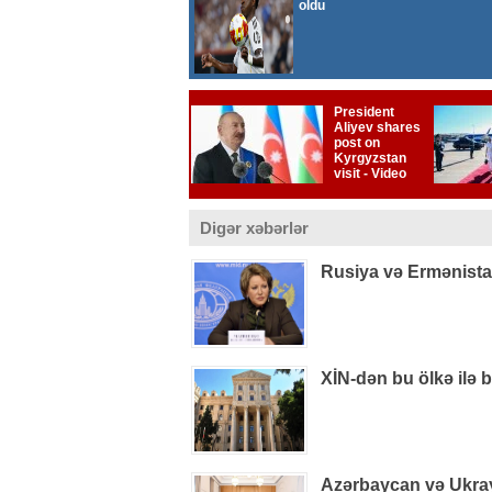
Digər xəbərlər
Rusiya və Ermənistan
XİN-dən bu ölkə ilə 
Azərbaycan və Ukray