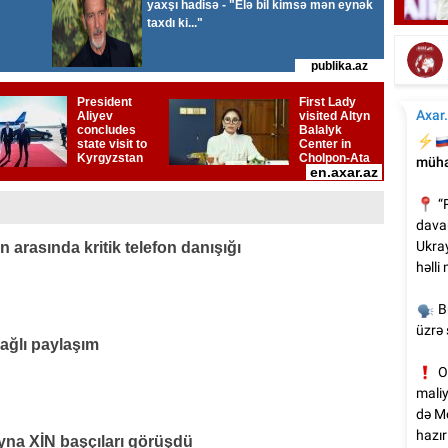
Elçinin Fəxri xiyabandakı qəbirüstü abidəsi -
İta
Foto
 arasında kritik telefon danışığı
bağlı paylaşım
na XİN başçıları görüşdü