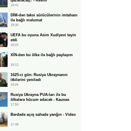
qazanacaq? - Rəsmi
18:41
DİM-dən taksi sürücülərinin imtahanı
ilə bağlı məlumat
18:30
UEFA bu oyuna Asim Xudiyevi təyin
etdi
18:22
XİN-dən bu ölkə ilə bağlı paylaşım
18:12
1625-ci gün: Rusiya Ukraynanın
itkilərini yenilədi
18:04
Rusiya Ukrayna PUA-ları ilə bu
ölkələrə hücum edəcək - Kaunas
17:55
Bərdədə açıq sahədə yanğın - Video
17:48