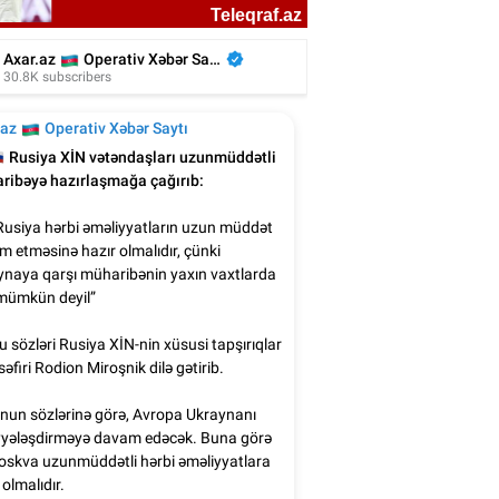
liyada oğluna 3 gün toy etdi, 6 milyon
xərclədi - Foto