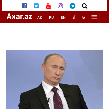
Axar.az
AZ
RU
EN
آذ
فا