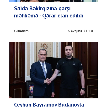
Səidə Bəkirqızına qarşı
məhkəmə - Qərar elan edildi
Gündəm
6 Avqust 21:10
Ceyhun Bayramov Budanovla