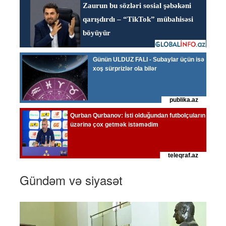
Gündəm və siyasət