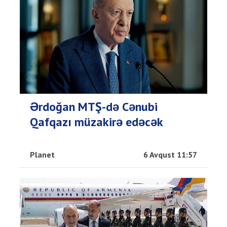
Ərdoğan MTŞ-də Cənubi
Qafqazı müzakirə edəcək
Planet
6 Avqust 11:57