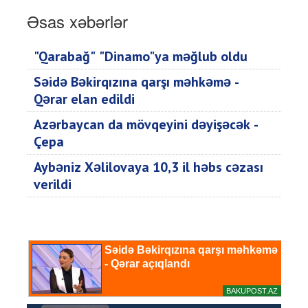
Əsas xəbərlər
"Qarabağ" "Dinamo"ya məğlub oldu
Səidə Bəkirqızına qarşı məhkəmə -
Qərar elan edildi
Azərbaycan da mövqeyini dəyişəcək -
Çepa
Aybəniz Xəlilovaya 10,3 il həbs cəzası
verildi