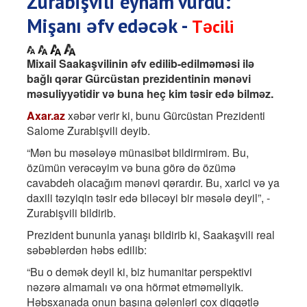
Zurabişvili eyham vurdu:
Mişanı əfv edəcək -
Təcili
Mixail Saakaşvilinin əfv edilib-edilməməsi ilə
bağlı qərar Gürcüstan prezidentinin mənəvi
məsuliyyətidir və buna heç kim təsir edə bilməz.
Axar.az
xəbər verir ki, bunu Gürcüstan Prezidenti
Salome Zurabişvili deyib.
“Mən bu məsələyə münasibət bildirmirəm. Bu,
özümün verəcəyim və buna görə də özümə
cavabdeh olacağım mənəvi qərardır. Bu, xarici və ya
daxili təzyiqin təsir edə biləcəyi bir məsələ deyil”, -
Zurabişvili bildirib.
Prezident bununla yanaşı bildirib ki, Saakaşvili real
səbəblərdən həbs edilib:
“Bu o demək deyil ki, biz humanitar perspektivi
nəzərə almamalı və ona hörmət etməməliyik.
Həbsxanada onun başına gələnləri çox diqqətlə