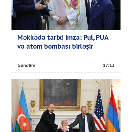
Məkkədə tarixi imza: Pul, PUA
və atom bombası birləşir
Gündəm
17:12