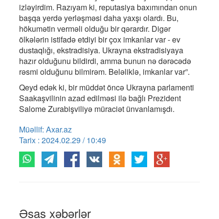
izləyirdim. Razıyam ki, reputasiya baxımından onun
başqa yerdə yerləşməsi daha yaxşı olardı. Bu,
hökumətin verməli olduğu bir qərardır. Digər
ölkələrin istifadə etdiyi bir çox imkanlar var - ev
dustaqlığı, ekstradisiya. Ukrayna ekstradisiyaya
hazır olduğunu bildirdi, amma bunun nə dərəcədə
rəsmi olduğunu bilmirəm. Beləliklə, imkanlar var”.
Qeyd edək ki, bir müddət öncə Ukrayna parlamenti
Saakaşvilinin azad edilməsi ilə bağlı Prezident
Salome Zurabişviliyə müraciət ünvanlamışdı.
Müəllif: Axar.az
Tarix : 2024.02.29 / 10:49
Əsas xəbərlər