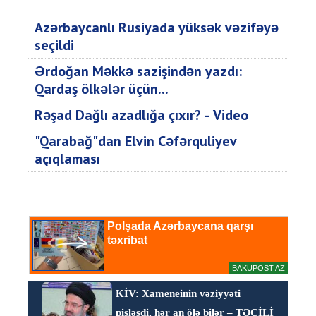
Azərbaycanlı Rusiyada yüksək vəzifəyə
seçildi
Ərdoğan Məkkə sazişindən yazdı:
Qardaş ölkələr üçün...
Rəşad Dağlı azadlığa çıxır? - Video
"Qarabağ"dan Elvin Cəfərquliyev
açıqlaması