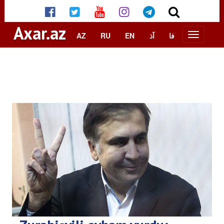
Axar.az
AZ
RU
EN
آذ
فا