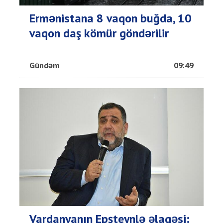
Ermənistana 8 vaqon buğda, 10
vaqon daş kömür göndərilir
Gündəm
09:49
Vardanyanın Epşteynlə əlaqəsi: