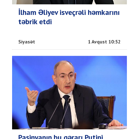
İlham Əliyev isveçrəli həmkarını
təbrik etdi
Siyasət
1 Avqust 10:52
Paşinyanın bu qərarı Putini