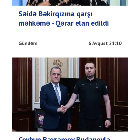
Səidə Bəkirqızına qarşı
məhkəmə - Qərar elan edildi
Gündəm
6 Avqust 21:10
Ceyhun Bayramov Budanovla