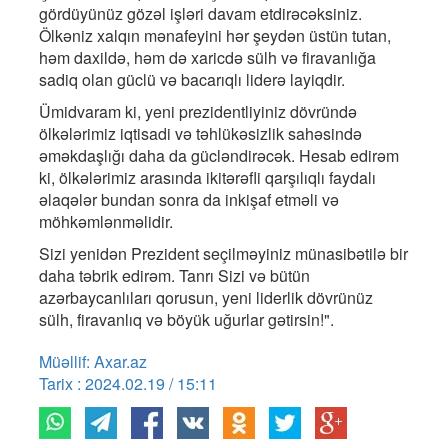
gördüyünüz gözəl işləri davam etdirəcəksiniz.
Ölkəniz xalqın mənafeyini hər şeydən üstün tutan,
həm daxildə, həm də xaricdə sülh və firavanlığa
sadiq olan güclü və bacarıqlı liderə layiqdir.
Ümidvaram ki, yeni prezidentliyiniz dövründə
ölkələrimiz iqtisadi və təhlükəsizlik sahəsində
əməkdaşlığı daha da gücləndirəcək. Hesab edirəm
ki, ölkələrimiz arasında ikitərəfli qarşılıqlı faydalı
əlaqələr bundan sonra da inkişaf etməli və
möhkəmlənməlidir.
Sizi yenidən Prezident seçilməyiniz münasibətilə bir
daha təbrik edirəm. Tanrı Sizi və bütün
azərbaycanlıları qorusun, yeni liderlik dövrünüz
sülh, firavanlıq və böyük uğurlar gətirsin!".
Müəllif: Axar.az
Tarix : 2024.02.19 / 15:11