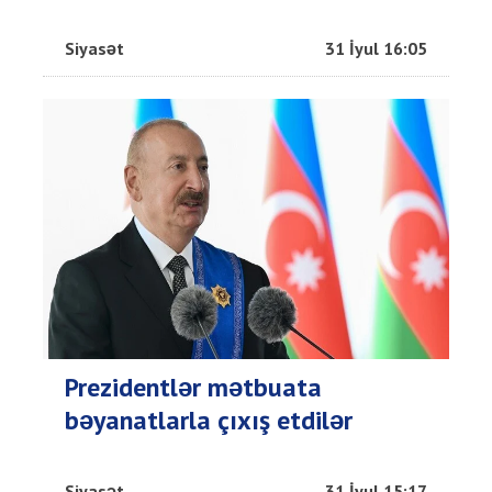
Siyasət
31 İyul 16:05
Prezidentlər mətbuata
bəyanatlarla çıxış etdilər
Siyasət
31 İyul 15:17