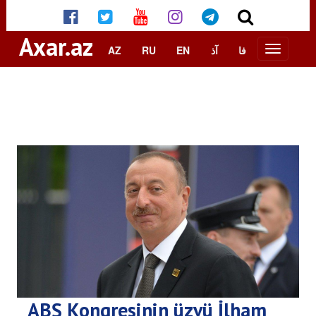
Axar.az
AZ
RU
EN
آذ
فا
ABŞ Konqresinin üzvü İlham