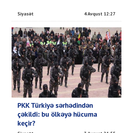
Siyasət
4 Avqust 12:27
PKK Türkiyə sərhədindən
çəkildi: bu ölkəyə hücuma
keçir?