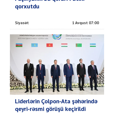
qorxutdu
Siyasət
1 Avqust 07:00
Liderlərin Çolpon-Ata şəhərində
qeyri-rəsmi görüşü keçirildi