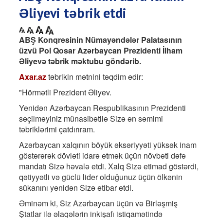
Əliyevi təbrik etdi
ABŞ Konqresinin Nümayəndələr Palatasının
üzvü Pol Qosar Azərbaycan Prezidenti İlham
Əliyevə təbrik məktubu göndərib.
Axar.az
təbrikin mətnini təqdim edir:
"Hörmətli Prezident Əliyev.
Yenidən Azərbaycan Respublikasının Prezidenti
seçilməyiniz münasibətilə Sizə ən səmimi
təbriklərimi çatdırıram.
Azərbaycan xalqının böyük əksəriyyəti yüksək inam
göstərərək dövləti idarə etmək üçün növbəti dəfə
mandatı Sizə həvalə etdi. Xalq Sizə etimad göstərdi,
qətiyyətli və güclü lider olduğunuz üçün ölkənin
sükanını yenidən Sizə etibar etdi.
Əminəm ki, Siz Azərbaycan üçün və Birləşmiş
Ştatlar ilə əlaqələrin inkişafı istiqamətində