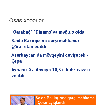
Əsas xəbərlər
"Qarabağ" "Dinamo"ya məğlub oldu
Səidə Bəkirqızına qarşı məhkəmə -
Qərar elan edildi
Azərbaycan da mövqeyini dəyişəcək -
Çepa
Aybəniz Xəlilovaya 10,3 il həbs cəzası
verildi