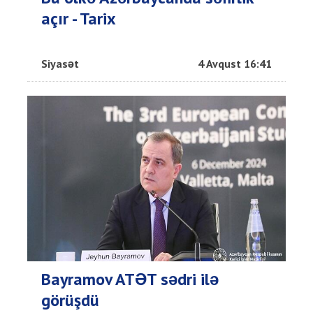
açır - Tarix
Siyasət
4 Avqust 16:41
Bayramov ATƏT sədri ilə
görüşdü