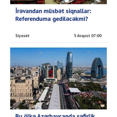
İrəvandan müsbət siqnallar:
Referenduma gediləcəkmi?
Siyasət
5 Avqust 07:00
Bu ölkə Azərbaycanda səfirlik