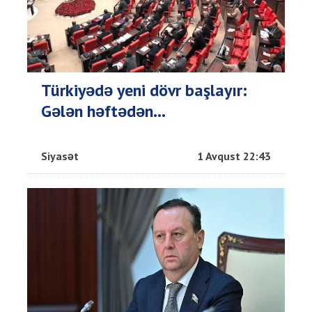
Türkiyədə yeni dövr başlayır:
Gələn həftədən...
Siyasət
1 Avqust 22:43