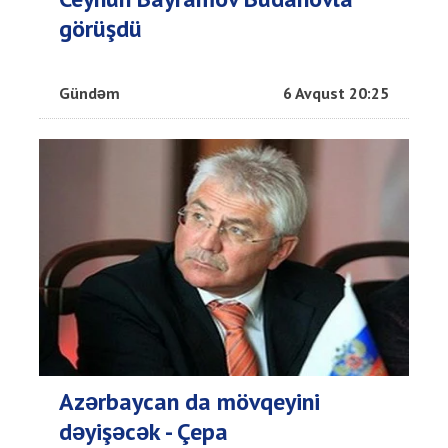
görüşdü
Gündəm
6 Avqust 20:25
Azərbaycan da mövqeyini
dəyişəcək - Çepa