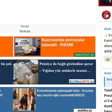
Emi
.
Elşad Xosenin ölüm xəbəri yayıldı
Müəllif
Axar.az