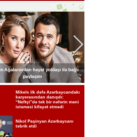
n Ağalarovdan həyat yoldaşı ilə bağlı
Blogerin əri onun ad g
paylaşım
Fot