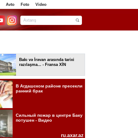
Avto
Foto
Video
Bakı və İrəvan arasında tarixi
razılaşma... - Fransa XİN