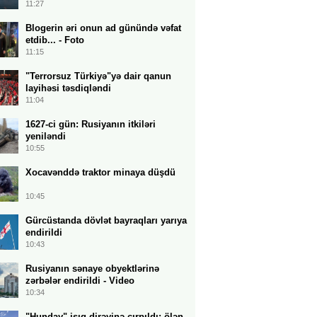
11:27
Blogerin əri onun ad günündə vəfat
etdib... - Foto
11:15
"Terrorsuz Türkiyə"yə dair qanun
layihəsi təsdiqləndi
11:04
1627-ci gün: Rusiyanın itkiləri
yeniləndi
10:55
Xocavənddə traktor minaya düşdü
10:45
Gürcüstanda dövlət bayraqları yarıya
endirildi
10:43
Rusiyanın sənaye obyektlərinə
zərbələr endirildi - Video
10:34
"Hunday" işıq dirəyinə çırpıldı: ölən