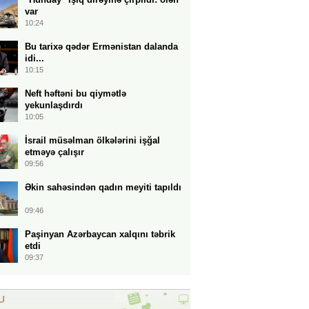
var
10:24
Bu tarixə qədər Ermənistan dalanda
idi...
10:15
Neft həftəni bu qiymətlə
yekunlaşdırdı
10:05
İsrail müsəlman ölkələrini işğal
etməyə çalışır
09:56
Əkin sahəsindən qadın meyiti tapıldı
09:46
Paşinyan Azərbaycan xalqını təbrik
etdi
09:37
U