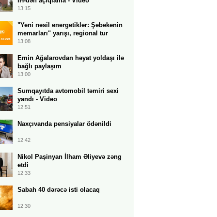
İH-dən açıqlama - Video
13:15
"Yeni nəsil energetiklər: Şəbəkənin
memarları" yarışı, regional tur
13:08
Emin Ağalarovdan həyat yoldaşı ilə
bağlı paylaşım
13:00
Sumqayıtda avtomobil təmiri sexi
yandı - Video
12:51
Naxçıvanda pensiyalar ödənildi
12:42
Nikol Paşinyan İlham Əliyevə zəng
etdi
12:33
Sabah 40 dərəcə isti olacaq
12:30