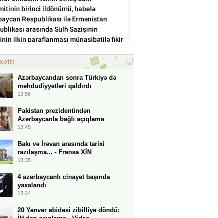
xətti
Azərbaycandan sonra Türkiyə də
məhdudiyyətləri qaldırdı
13:56
Pakistan prezidentindən
Azərbaycanla bağlı açıqlama
13:45
Bakı və İrəvan arasında tarixi
razılaşma... - Fransa XİN
13:35
4 azərbaycanlı cinayət başında
yaxalandı
13:24
20 Yanvar abidəsi zibilliyə döndü: