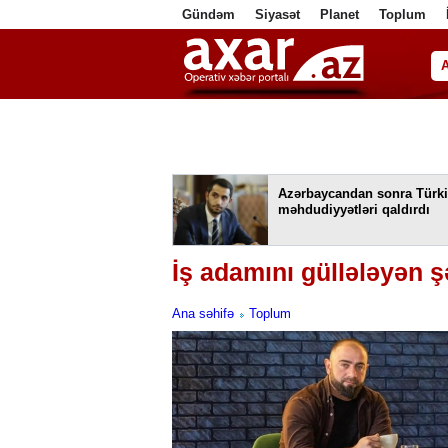
Gündəm
Siyasət
Planet
Toplum
ا
Azərbaycandan sonra Türki
məhdudiyyətləri qaldırdı
İş adamını güllələyən ş
Ana səhifə
Toplum