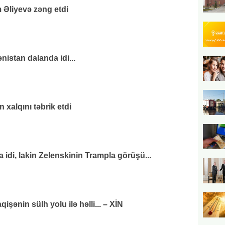
 Əliyevə zəng etdi
nistan dalanda idi...
xalqını təbrik etdi
di, lakin Zelenskinin Trampla görüşü...
ənin sülh yolu ilə həlli... – XİN