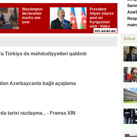
Xəbər 
 Türkiyə də məhdudiyyətləri qaldırdı
ndən Azərbaycanla bağlı açıqlama
da tarixi razılaşma... - Fransa XİN