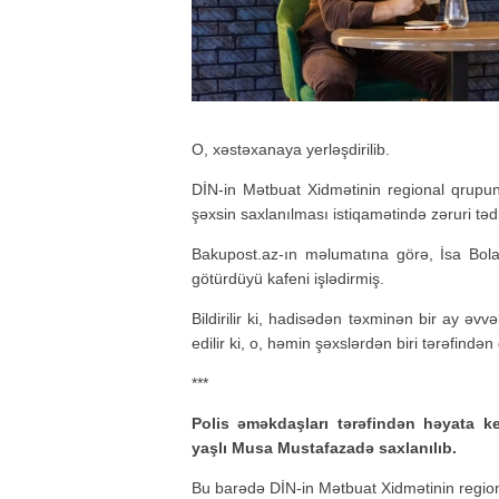
O, xəstəxanaya yerləşdirilib.
DİN-in Mətbuat Xidmətinin regional qrupund
şəxsin saxlanılması istiqamətində zəruri tədb
Bakupost.az-ın məlumatına görə, İsa Bola
götürdüyü kafeni işlədirmiş.
Bildirilir ki, hadisədən təxminən bir ay əv
edilir ki, o, həmin şəxslərdən biri tərəfindən 
***
Polis əməkdaşları tərəfindən həyata ke
yaşlı Musa Mustafazadə saxlanılıb.
Bu barədə DİN-in Mətbuat Xidmətinin regiona