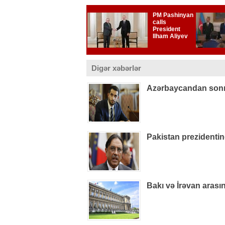
Digər xəbərlər
Azərbaycandan sonra
Pakistan prezidenti
Bakı və İrəvan arasın