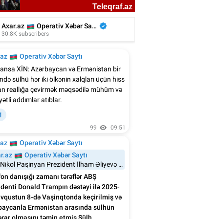
n Ağalarovdan həyat yoldaşı ilə bağlı
paylaşım