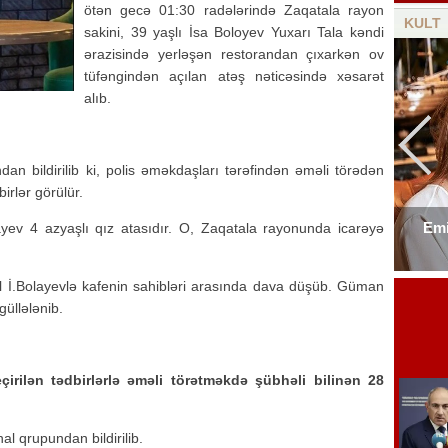
ötən gecə 01:30 radələrində Zaqatala rayon
KULT
sakini, 39 yaşlı İsa Boloyev Yuxarı Tala kəndi
ərazisində yerləşən restorandan çıxarkən ov
tüfəngindən açılan atəş nəticəsində xəsarət
alıb.
an bildirilib ki, polis əməkdaşları tərəfindən əməli törədən
irlər görülür.
Emi
yev 4 azyaşlı qız atasıdır. O, Zaqatala rayonunda icarəyə
Elşad Xosenin ölüm xəbəri yayıldı
vəl İ.Bolayevlə kafenin sahibləri arasında dava düşüb. Güman
güllələnib.
çirilən tədbirlərlə əməli törətməkdə şübhəli bilinən 28
l qrupundan bildirilib.