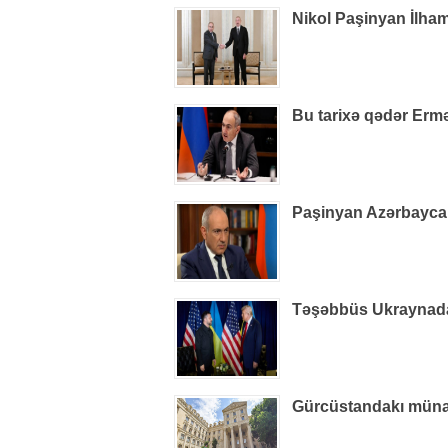
Nikol Paşinyan İlham
Bu tarixə qədər Ermə
Paşinyan Azərbaycan 
Təşəbbüs Ukraynada i
Gürcüstandakı münaqiş