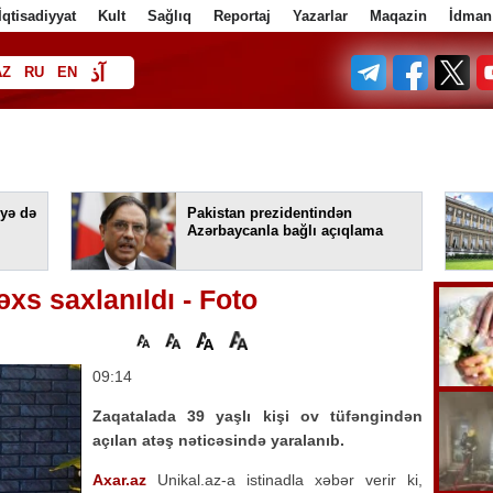
İqtisadiyyat
Kult
Sağlıq
Reportaj
Yazarlar
Maqazin
İdman
آذ
AZ
RU
EN
ف
yə də
Pakistan prezidentindən
Azərbaycanla bağlı açıqlama
əxs saxlanıldı - Foto
09:14
Zaqatalada 39 yaşlı kişi ov tüfəngindən
açılan atəş nəticəsində yaralanıb.
Axar.az
Unikal.az-a istinadla xəbər verir ki,