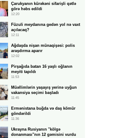
Çarukyanın kürəkəni sifarişli qətlə
görə həbs edildi
12:20
Füzuli meydanına gedən yol nə vaxt
açılacaq?
12:11
Ağdaşda nişan münaqişəsi: polis
araşdırma aparır
12:02
Pirşağıda batan 16 yaşlı oğlanın
meyiti tapıldı
11:53
Müəllimlərin yaşayış yerinə uyğun
vakansiya seçimi başladı
11:45
Ermənistana buğda və daş kömür
göndərildi
11:36
Ukrayna Rusiyanın "kölgə
donanması"nın 12 gəmisini vurdu