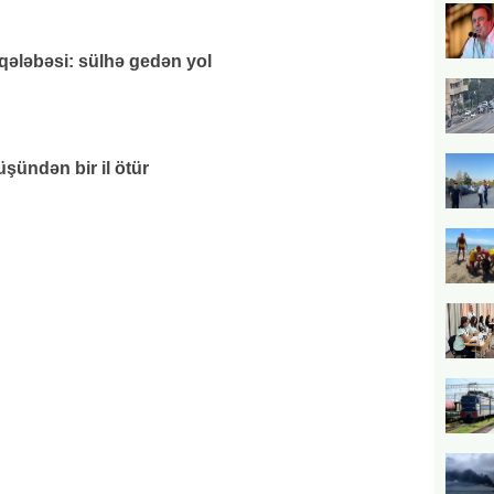
 qələbəsi: sülhə gedən yol
üşündən bir il ötür