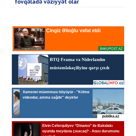
fövqəladə vəziyyət olar