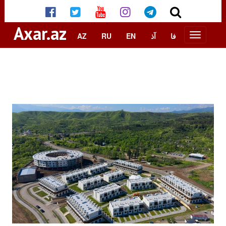
Axar.az
AZ
RU
EN
آذ
فا