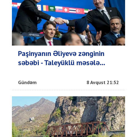
Paşinyanın Əliyevə zənginin
səbəbi - Taleyüklü məsələ...
Gündəm
8 Avqust 21:52