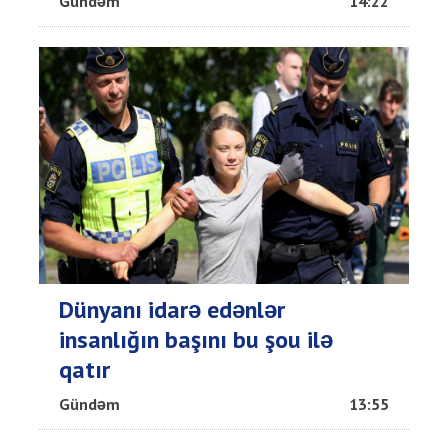
Gündəm
14:22
Dünyanı idarə edənlər
insanlığın başını bu şou ilə
qatır
Gündəm
13:55