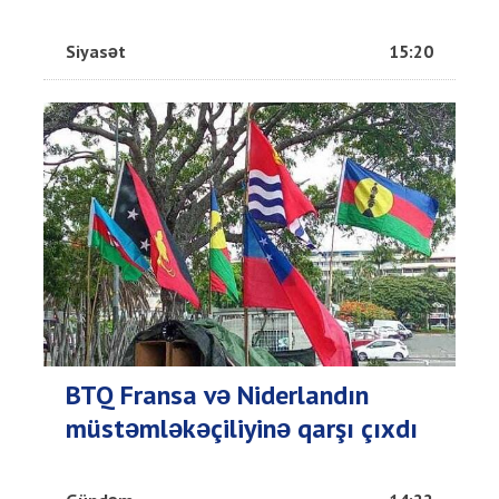
Siyasət
15:20
BTQ Fransa və Niderlandın
müstəmləkəçiliyinə qarşı çıxdı