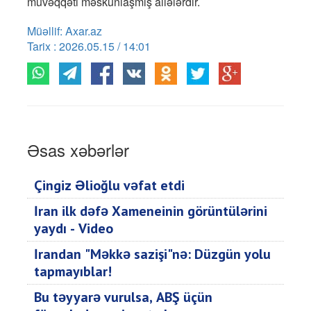
müvəqqəti məskunlaşmış ailələrdir.
Müəllif: Axar.az
Tarix : 2026.05.15 / 14:01
Əsas xəbərlər
Çingiz Əlioğlu vəfat etdi
İran ilk dəfə Xameneinin görüntülərini
yaydı - Video
İrandan "Məkkə sazişi"nə: Düzgün yolu
tapmayıblar!
Bu təyyarə vurulsa, ABŞ üçün