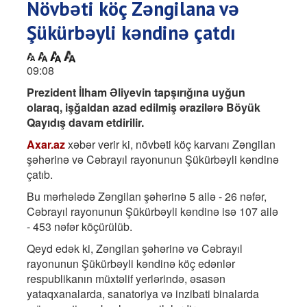
Növbəti köç Zəngilana və
Şükürbəyli kəndinə çatdı
09:08
Prezident İlham Əliyevin tapşırığına uyğun
olaraq, işğaldan azad edilmiş ərazilərə Böyük
Qayıdış davam etdirilir.
Axar.az
xəbər verir ki, növbəti köç karvanı Zəngilan
şəhərinə və Cəbrayıl rayonunun Şükürbəyli kəndinə
çatıb.
Bu mərhələdə Zəngilan şəhərinə 5 ailə - 26 nəfər,
Cəbrayıl rayonunun Şükürbəyli kəndinə isə 107 ailə
- 453 nəfər köçürülüb.
Qeyd edək ki, Zəngilan şəhərinə və Cəbrayıl
rayonunun Şükürbəyli kəndinə köç edənlər
respublikanın müxtəlif yerlərində, əsasən
yataqxanalarda, sanatoriya və inzibati binalarda